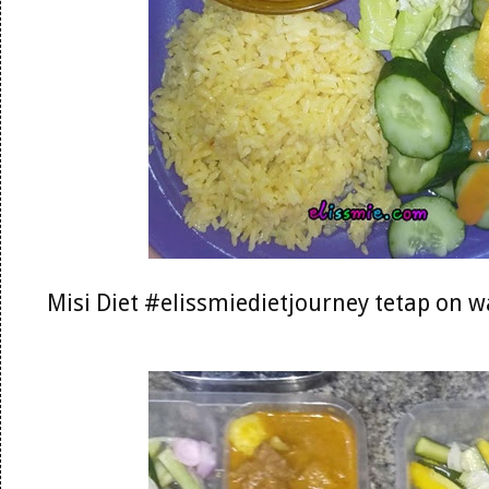
Misi Diet #elissmiedietjourney tetap on 