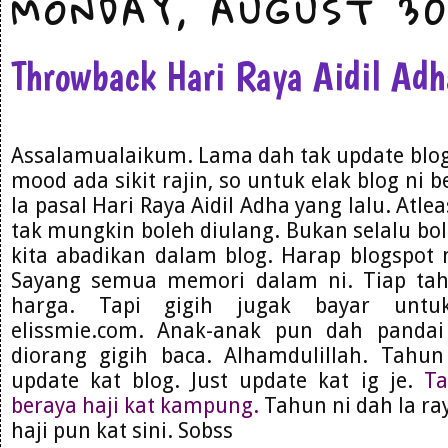
MONDAY, AUGUST 30
Throwback Hari Raya Aidil Ad
Assalamualaikum. Lama dah tak update blog. 
mood ada sikit rajin, so untuk elak blog ni 
la pasal Hari Raya Aidil Adha yang lalu. Atl
tak mungkin boleh diulang. Bukan selalu bo
kita abadikan dalam blog. Harap blogspot 
Sayang semua memori dalam ni. Tiap ta
harga. Tapi gigih jugak bayar untu
elissmie.com. Anak-anak pun dah panda
diorang gigih baca. Alhamdulillah. Tahu
update kat blog. Just update kat ig je.
Ta
beraya haji kat kampung.
Tahun ni dah la ray
haji pun kat sini. Sobss