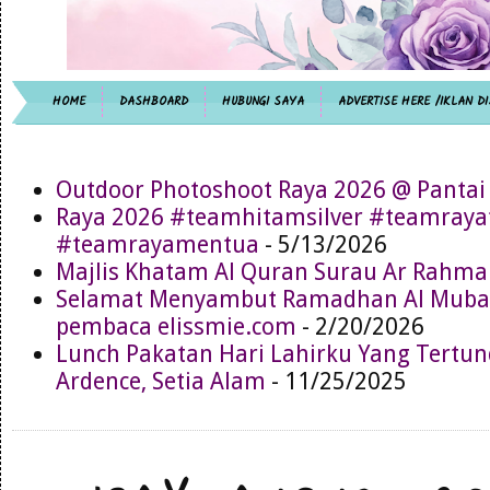
HOME
DASHBOARD
HUBUNGI SAYA
ADVERTISE HERE /IKLAN DI
Outdoor Photoshoot Raya 2026 @ Pantai
Raya 2026 #teamhitamsilver #teamray
#teamrayamentua
- 5/13/2026
Majlis Khatam Al Quran Surau Ar Rahma
Selamat Menyambut Ramadhan Al Muba
pembaca elissmie.com
- 2/20/2026
Lunch Pakatan Hari Lahirku Yang Tertun
Ardence, Setia Alam
- 11/25/2025