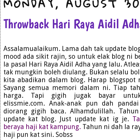
MONDAY, AUGUST 30
Throwback Hari Raya Aidil Ad
Assalamualaikum. Lama dah tak update blog. 
mood ada sikit rajin, so untuk elak blog ni 
la pasal Hari Raya Aidil Adha yang lalu. Atl
tak mungkin boleh diulang. Bukan selalu bo
kita abadikan dalam blog. Harap blogspot 
Sayang semua memori dalam ni. Tiap ta
harga. Tapi gigih jugak bayar untu
elissmie.com. Anak-anak pun dah panda
diorang gigih baca. Alhamdulillah. Tahu
update kat blog. Just update kat ig je.
Ta
beraya haji kat kampung.
Tahun ni dah la ray
haji pun kat sini. Sobss