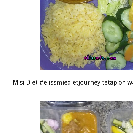
Misi Diet #elissmiedietjourney tetap on 