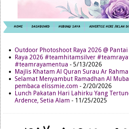
HOME
DASHBOARD
HUBUNGI SAYA
ADVERTISE HERE /IKLAN DI
Outdoor Photoshoot Raya 2026 @ Pantai
Raya 2026 #teamhitamsilver #teamray
#teamrayamentua
- 5/13/2026
Majlis Khatam Al Quran Surau Ar Rahma
Selamat Menyambut Ramadhan Al Muba
pembaca elissmie.com
- 2/20/2026
Lunch Pakatan Hari Lahirku Yang Tertun
Ardence, Setia Alam
- 11/25/2025