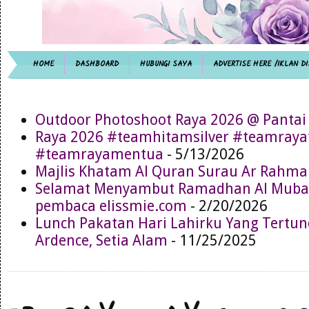
HOME
DASHBOARD
HUBUNGI SAYA
ADVERTISE HERE /IKLAN DI
Outdoor Photoshoot Raya 2026 @ Pantai
Raya 2026 #teamhitamsilver #teamray
#teamrayamentua
- 5/13/2026
Majlis Khatam Al Quran Surau Ar Rahma
Selamat Menyambut Ramadhan Al Muba
pembaca elissmie.com
- 2/20/2026
Lunch Pakatan Hari Lahirku Yang Tertun
Ardence, Setia Alam
- 11/25/2025