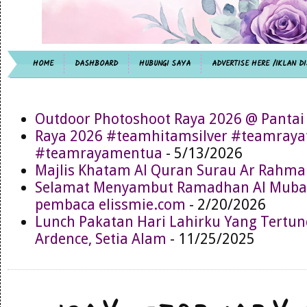
HOME
DASHBOARD
HUBUNGI SAYA
ADVERTISE HERE /IKLAN DI
Outdoor Photoshoot Raya 2026 @ Pantai
Raya 2026 #teamhitamsilver #teamray
#teamrayamentua
- 5/13/2026
Majlis Khatam Al Quran Surau Ar Rahma
Selamat Menyambut Ramadhan Al Muba
pembaca elissmie.com
- 2/20/2026
Lunch Pakatan Hari Lahirku Yang Tertun
Ardence, Setia Alam
- 11/25/2025