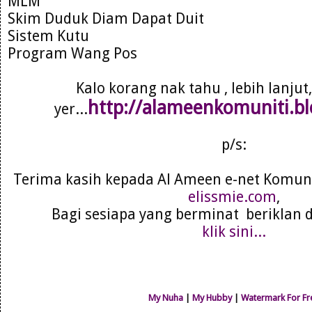
MLM
Skim Duduk Diam Dapat Duit
Sistem Kutu
Program Wang Pos
Kalo korang nak tahu , lebih lanjut, 
http://alameenkomuniti.b
yer...
p/s:
Terima kasih kepada Al Ameen e-net Komuni
elissmie.com
,
Bagi sesiapa yang berminat beriklan 
klik sini...
My Nuha
|
My Hubby
|
Watermark For Fr