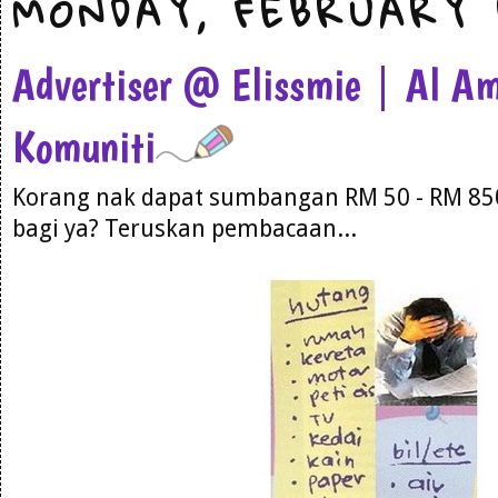
MONDAY, FEBRUARY 1
Advertiser @ Elissmie | Al A
Komuniti
Korang nak dapat sumbangan
RM 50 - RM 85
bagi ya? Teruskan pembacaan...