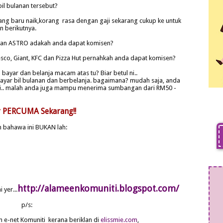
bil bulanan tersebut?
ng baru naik,korang rasa dengan gaji sekarang cukup ke untuk
 berikutnya.
B dan ASTRO adakah anda dapat komisen?
sco, Giant, KFC dan Pizza Hut pernahkah anda dapat komisen?
bayar dan belanja macam atas tu? Biar betul ni..
 bayar bil bulanan dan berbelanja. bagaimana? mudah saja, anda
iti.. malah anda juga mampu menerima sumbangan dari RM50 -
r PERCUMA Sekarang!!
 bahawa ini BUKAN lah:
http://alameenkomuniti.blogspot.com/
 yer...
p/s:
 e-net Komuniti kerana beriklan di
elissmie.com
,