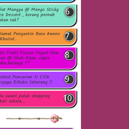
lut Mangga @ Mango Sticky
ce Dessert , korang pernah
kan tak?
lamat Pengantin Baru Aween
Khairul..
tti Frutti Frozen Yogurt Now
en @ Shah Alam, siapa
hu belanja ??
ntest Pencarian Si Cilik
rgaya Dibuka Sekarang !!
la suami pulak shopping
kali sekala...