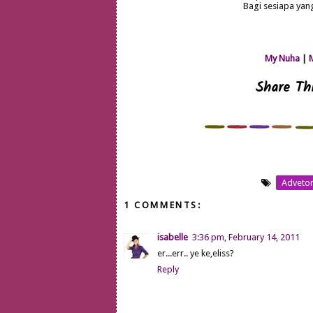
Bagi sesiapa yan
My Nuha
|
Share Thi
Advetor
1 COMMENTS:
isabelle
3:36 pm, February 14, 2011
er...err.. ye ke,eliss?
Reply