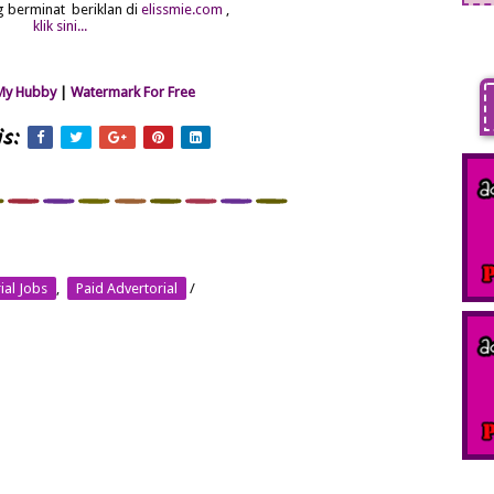
g berminat beriklan di
elissmie.com
,
klik sini...
My Hubby
|
Watermark For Free
s:
ial Jobs
,
Paid Advertorial
/