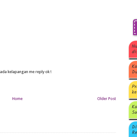
Nu
di
Ka
Du
 ada kelapangan me reply ok !
Pr
ke
Home
Older Post
Ka
Su
Di
Re