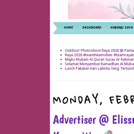
HOME
DASHBOARD
HUBUNGI SAYA
Outdoor Photoshoot Raya 2026 @ Panta
Raya 2026 #teamhitamsilver #teamray
Majlis Khatam Al Quran Surau Ar Rahma
Selamat Menyambut Ramadhan Al Mubar
Lunch Pakatan Hari Lahirku Yang Tertun
MONDAY, FEBR
Advertiser @ Elis