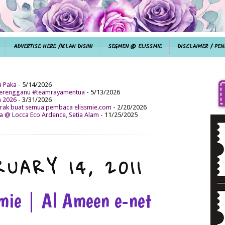
ADVERTISE HERE /IKLAN DISINI
SEGMEN @ ELISSMIE
DISCLAIMER / PEN
i Paka
- 5/14/2026
aterengganu #teamrayamentua
- 5/13/2026
n 2026
- 3/31/2026
ak buat semua pembaca elissmie.com
- 2/20/2026
da @ Locca Eco Ardence, Setia Alam
- 11/25/2025
UARY 14, 2011
smie | Al Ameen e-net