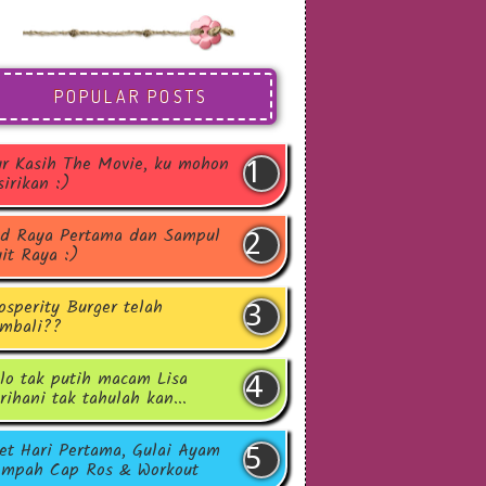
POPULAR POSTS
r Kasih The Movie, ku mohon
sirikan :)
d Raya Pertama dan Sampul
it Raya :)
osperity Burger telah
mbali??
lo tak putih macam Lisa
rihani tak tahulah kan...
et Hari Pertama, Gulai Ayam
mpah Cap Ros & Workout