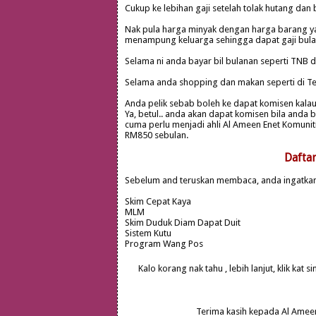
Cukup ke lebihan gaji setelah tolak hutang dan 
Nak pula harga minyak dengan harga barang ya
menampung keluarga sehingga dapat gaji bulan
Selama ni anda bayar bil bulanan seperti TN
Selama anda shopping dan makan seperti di Te
Anda pelik sebab boleh ke dapat komisen kalau 
Ya, betul.. anda akan dapat komisen bila anda
cuma perlu menjadi ahli Al Ameen Enet Komun
RM850 sebulan.
Dafta
Sebelum and teruskan membaca, anda ingatkan
Skim Cepat Kaya
MLM
Skim Duduk Diam Dapat Duit
Sistem Kutu
Program Wang Pos
Kalo korang nak tahu , lebih lanjut, klik kat sini
Terima kasih kepada Al Ameen