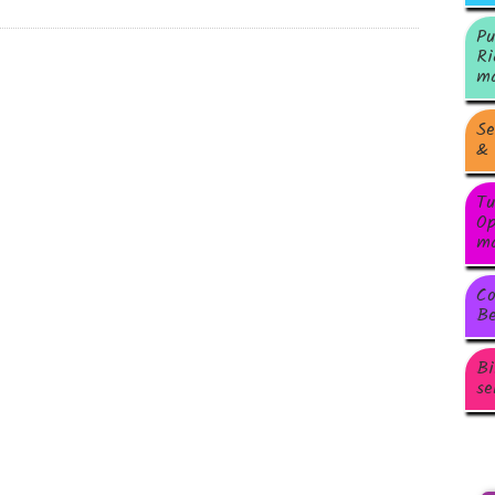
Pu
Ri
ma
Se
& 
Tu
Op
ma
Co
Be
Bi
se