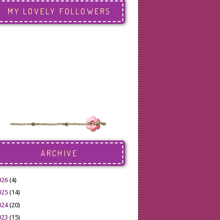
MY LOVELY FOLLOWERS
ARCHIVE
026
(4)
025
(14)
024
(20)
023
(15)