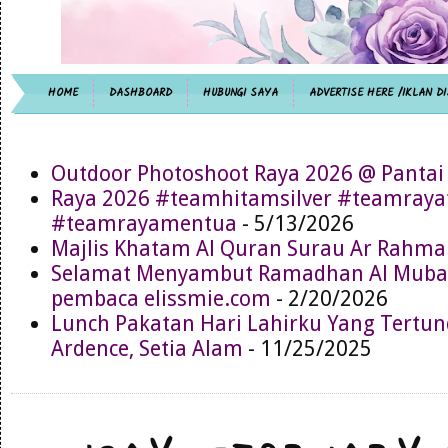
HOME
DASHBOARD
HUBUNGI SAYA
ADVERTISE HERE /IKLAN DI
Outdoor Photoshoot Raya 2026 @ Pantai
Raya 2026 #teamhitamsilver #teamray
#teamrayamentua
- 5/13/2026
Majlis Khatam Al Quran Surau Ar Rahma
Selamat Menyambut Ramadhan Al Muba
pembaca elissmie.com
- 2/20/2026
Lunch Pakatan Hari Lahirku Yang Tertun
Ardence, Setia Alam
- 11/25/2025