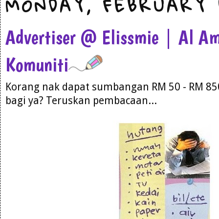
MONDAY, FEBRUARY 1
Advertiser @ Elissmie | Al A
Komuniti
Korang nak dapat sumbangan
RM 50 - RM 85
bagi ya? Teruskan pembacaan...