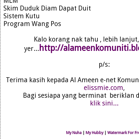
MLM
Skim Duduk Diam Dapat Duit
Sistem Kutu
Program Wang Pos
Kalo korang nak tahu , lebih lanjut, 
http://alameenkomuniti.b
yer...
p/s:
Terima kasih kepada Al Ameen e-net Komuni
elissmie.com
,
Bagi sesiapa yang berminat beriklan 
klik sini...
My Nuha
|
My Hubby
|
Watermark For Fr