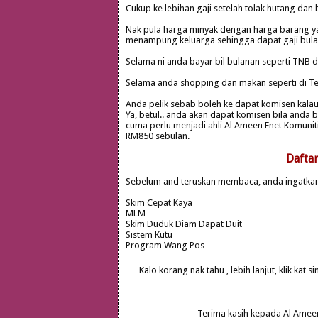
Cukup ke lebihan gaji setelah tolak hutang dan 
Nak pula harga minyak dengan harga barang ya
menampung keluarga sehingga dapat gaji bulan
Selama ni anda bayar bil bulanan seperti TN
Selama anda shopping dan makan seperti di Te
Anda pelik sebab boleh ke dapat komisen kalau 
Ya, betul.. anda akan dapat komisen bila anda
cuma perlu menjadi ahli Al Ameen Enet Komun
RM850 sebulan.
Dafta
Sebelum and teruskan membaca, anda ingatkan
Skim Cepat Kaya
MLM
Skim Duduk Diam Dapat Duit
Sistem Kutu
Program Wang Pos
Kalo korang nak tahu , lebih lanjut, klik kat sini
Terima kasih kepada Al Ameen