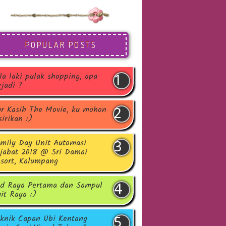
POPULAR POSTS
la laki pulak shopping, apa
rjadi ?
r Kasih The Movie, ku mohon
sirikan :)
mily Day Unit Automasi
jabat 2018 @ Sri Damai
sort, Kalumpang
d Raya Pertama dan Sampul
it Raya :)
knik Capan Ubi Kentang