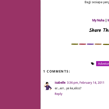
Bagi sesiapa yan
My Nuha
|
Share Thi
Advetor
1 COMMENTS:
isabelle
3:36 pm, February 14, 2011
er...err.. ye ke,eliss?
Reply