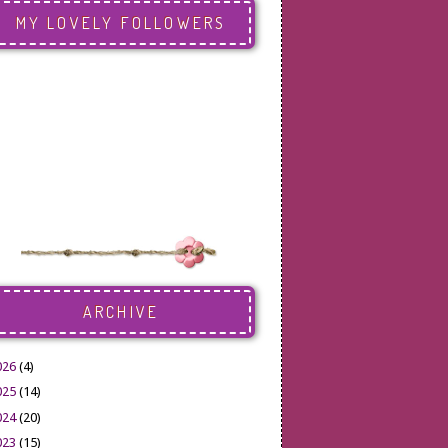
MY LOVELY FOLLOWERS
ARCHIVE
026
(4)
025
(14)
024
(20)
023
(15)