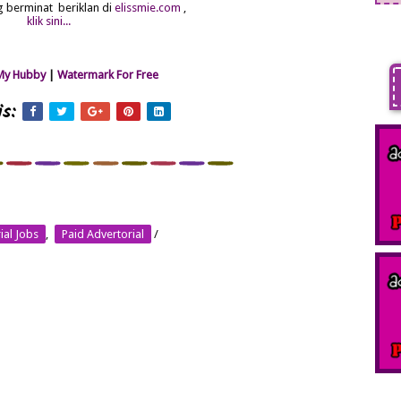
g berminat beriklan di
elissmie.com
,
klik sini...
My Hubby
|
Watermark For Free
s:
ial Jobs
,
Paid Advertorial
/