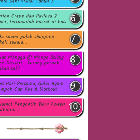
nia Seni Visual Tahun 3
rian Crepe dan Pavlova 2
yer, tertunailah hasrat di hati
la suami pulak shopping
kali sekala...
lut Mangga @ Mango Sticky
ce Dessert , korang pernah
kan tak?
et Hari Pertama, Gulai Ayam
mpah Cap Ros & Workout
lamat Pengantin Baru Aween
Khairul..