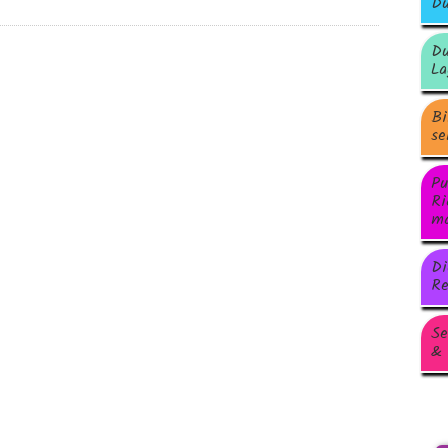
Du
Du
La
Bi
se
Pu
Ri
ma
Di
Re
Se
& 