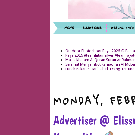
HOME
DASHBOARD
HUBUNGI SAYA
Outdoor Photoshoot Raya 2026 @ Panta
Raya 2026 #teamhitamsilver #teamray
Majlis Khatam Al Quran Surau Ar Rahma
Selamat Menyambut Ramadhan Al Mubar
Lunch Pakatan Hari Lahirku Yang Tertun
MONDAY, FEBR
Advertiser @ Elis