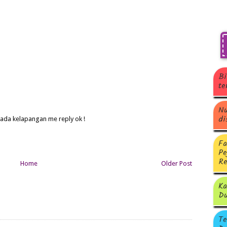
Bi
te
Nu
di
 ada kelapangan me reply ok !
Fa
Pe
Re
Home
Older Post
Ka
Du
Te