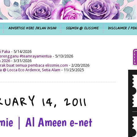
ADVERTISE HERE /IKLAN DISINI
SEGMEN @ ELISSMIE
DISCLAIMER / PEN
i Paka
- 5/14/2026
aterengganu #teamrayamentua
- 5/13/2026
n 2026
- 3/31/2026
ak buat semua pembaca elissmie.com
- 2/20/2026
da @ Locca Eco Ardence, Setia Alam
- 11/25/2025
UARY 14, 2011
smie | Al Ameen e-net