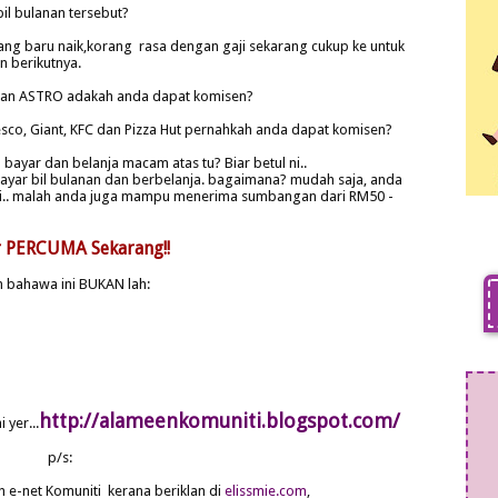
bil bulanan tersebut?
ng baru naik,korang rasa dengan gaji sekarang cukup ke untuk
 berikutnya.
B dan ASTRO adakah anda dapat komisen?
sco, Giant, KFC dan Pizza Hut pernahkah anda dapat komisen?
bayar dan belanja macam atas tu? Biar betul ni..
 bayar bil bulanan dan berbelanja. bagaimana? mudah saja, anda
iti.. malah anda juga mampu menerima sumbangan dari RM50 -
r PERCUMA Sekarang!!
 bahawa ini BUKAN lah:
http://alameenkomuniti.blogspot.com/
 yer...
p/s:
 e-net Komuniti kerana beriklan di
elissmie.com
,