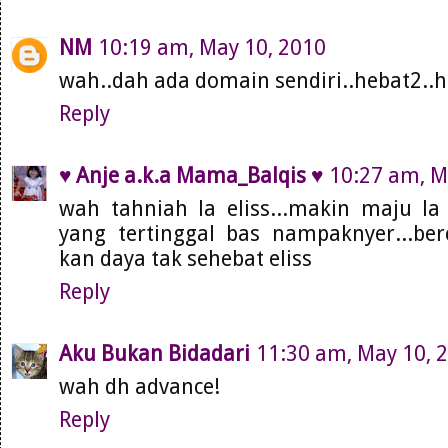
NM
10:19 am, May 10, 2010
wah..dah ada domain sendiri..hebat2..
Reply
♥ Anje a.k.a Mama_Balqis ♥
10:27 am, M
wah tahniah la eliss...makin maju la s
yang tertinggal bas nampaknyer...berc
kan daya tak sehebat eliss
Reply
Aku Bukan Bidadari
11:30 am, May 10, 
wah dh advance!
Reply