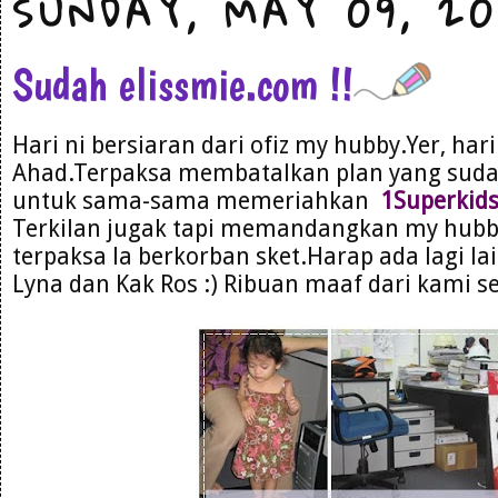
SUNDAY, MAY 09, 20
Sudah elissmie.com !!
Hari ni bersiaran dari ofiz my hubby.Yer, hari
Ahad.Terpaksa membatalkan plan yang suda
untuk sama-sama memeriahkan
1Superkid
Terkilan jugak tapi memandangkan my hubb
terpaksa la berkorban sket.Harap ada lagi l
Lyna dan Kak Ros :) Ribuan maaf dari kami s