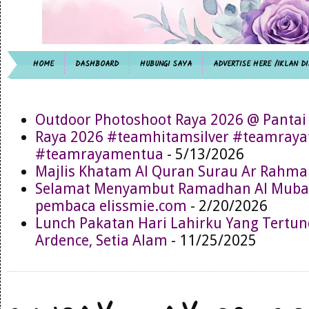
HOME
DASHBOARD
HUBUNGI SAYA
ADVERTISE HERE /IKLAN DI
Outdoor Photoshoot Raya 2026 @ Pantai
Raya 2026 #teamhitamsilver #teamray
#teamrayamentua
- 5/13/2026
Majlis Khatam Al Quran Surau Ar Rahma
Selamat Menyambut Ramadhan Al Muba
pembaca elissmie.com
- 2/20/2026
Lunch Pakatan Hari Lahirku Yang Tertun
Ardence, Setia Alam
- 11/25/2025