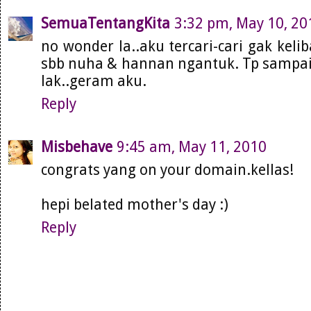
SemuaTentangKita
3:32 pm, May 10, 20
no wonder la..aku tercari-cari gak kelib
sbb nuha & hannan ngantuk. Tp sampa
lak..geram aku.
Reply
Misbehave
9:45 am, May 11, 2010
congrats yang on your domain.kellas!
hepi belated mother's day :)
Reply