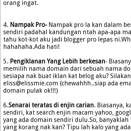
orang ingat.
4.
Nampak Pro-
Nampak pro la kan dalam be
sendiri padahal kandungan ntah apa-apa m
tahu kot-kot aku jadi blogger pro lepas ni.W
hahahaha.Ada hati!
5.
Pengiklanan Yang Lebih berkesan
- Biasany
memilih nama domain dari sebuah nama do
sesiapa nak buat iklan kat belog aku? Silakan
eliss@elissmie.com {chewahhh..siap ada emai
domain pulak ok!!!)
6.
Senarai teratas di enjin carian
. Biasanya, 
sendiri, kat search enjin macam yahoo, goog
yang ada domain sendiri dulu.So, banyaklah t
yang korang nak kan? Tipu lah kalo yang ada