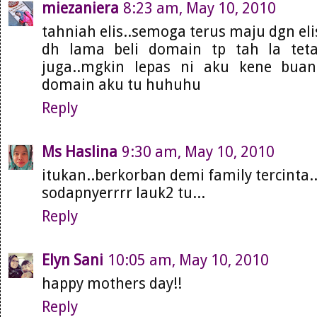
miezaniera
8:23 am, May 10, 2010
tahniah elis..semoga terus maju dgn el
dh lama beli domain tp tah la tet
juga..mgkin lepas ni aku kene bu
domain aku tu huhuhu
Reply
Ms Haslina
9:30 am, May 10, 2010
itukan..berkorban demi family tercinta.
sodapnyerrrr lauk2 tu...
Reply
Elyn Sani
10:05 am, May 10, 2010
happy mothers day!!
Reply