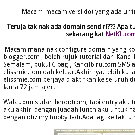
Macam-macam versi dot yang ada untu
Teruja tak nak ada domain sendiri??? Apa tu
sekarang kat
NetKL.co
Macam mana nak configure domain yang kor
blogger.com , boleh rujuk tutorial dari Kanci
Semalam, pukul 6 pagi, Kancilbiru.com SMS 
elissmie.com dah keluar.Akhirnya.Lebih kur
elissmie.com berjaya diaktifkan ke seluruh d
lama 72 jam ajer.
Walaupun sudah berdotcom, tapi entry aku 
aku akhiri dengan juadah lunch aku untuk hari
dengan ofiz my hubby tadi.Ada lagi ke tak lu