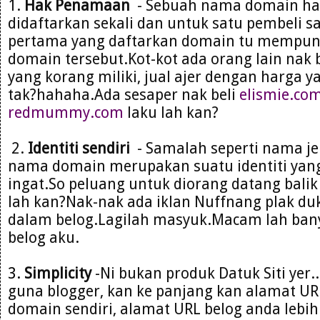
1.
Hak Penamaan
- Sebuah nama domain ha
didaftarkan sekali dan untuk satu pembeli s
pertama yang daftarkan domain tu mempun
domain tersebut.Kot-kot ada orang lain nak
yang korang miliki, jual ajer dengan harga ya
tak?hahaha.Ada sesaper nak beli
elismie.co
redmummy.com
laku lah kan?
2.
Identiti sendiri
- Samalah seperti nama je
nama domain merupakan suatu identiti yan
ingat.So peluang untuk diorang datang balik 
lah kan?Nak-nak ada iklan Nuffnang plak duk 
dalam belog.Lagilah masyuk.Macam lah bany
belog aku.
3.
Simplicity
-Ni bukan produk Datuk Siti yer.
guna blogger, kan ke panjang kan alamat URL 
domain sendiri, alamat URL belog anda lebi