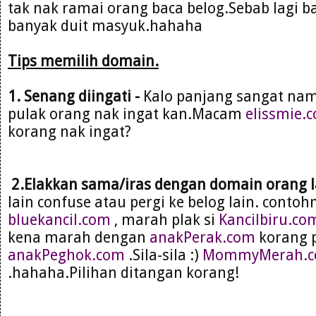
tak nak ramai orang baca belog.Sebab lagi b
banyak duit masyuk.hahaha
Tips memilih domain.
1. Senang diingati -
Kalo panjang sangat na
pulak orang nak ingat kan.Macam
elissmie.
korang nak ingat?
2.Elakkan sama/iras dengan domain orang l
lain confuse atau pergi ke belog lain. cont
bluekancil.com
, marah plak si
Kancilbiru.co
kena marah dengan
anakPerak.com
korang p
anakPeghok.com
.Sila-sila :)
MommyMerah.
.hahaha.Pilihan ditangan korang!