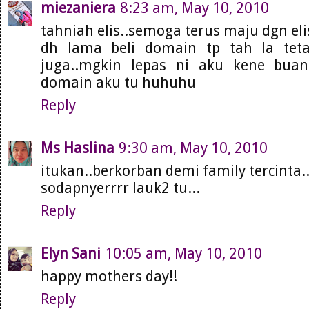
miezaniera
8:23 am, May 10, 2010
tahniah elis..semoga terus maju dgn el
dh lama beli domain tp tah la tet
juga..mgkin lepas ni aku kene bu
domain aku tu huhuhu
Reply
Ms Haslina
9:30 am, May 10, 2010
itukan..berkorban demi family tercinta.
sodapnyerrrr lauk2 tu...
Reply
Elyn Sani
10:05 am, May 10, 2010
happy mothers day!!
Reply