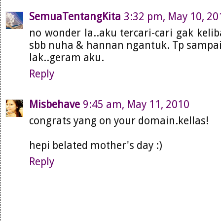
SemuaTentangKita
3:32 pm, May 10, 20
no wonder la..aku tercari-cari gak kelib
sbb nuha & hannan ngantuk. Tp sampa
lak..geram aku.
Reply
Misbehave
9:45 am, May 11, 2010
congrats yang on your domain.kellas!
hepi belated mother's day :)
Reply