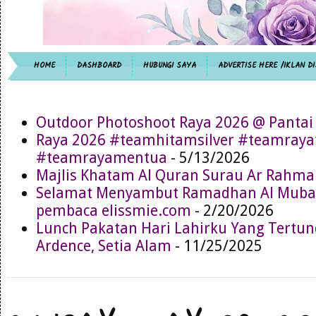
HOME
DASHBOARD
HUBUNGI SAYA
ADVERTISE HERE /IKLAN DI
Outdoor Photoshoot Raya 2026 @ Pantai
Raya 2026 #teamhitamsilver #teamray
#teamrayamentua
- 5/13/2026
Majlis Khatam Al Quran Surau Ar Rahma
Selamat Menyambut Ramadhan Al Muba
pembaca elissmie.com
- 2/20/2026
Lunch Pakatan Hari Lahirku Yang Tertun
Ardence, Setia Alam
- 11/25/2025