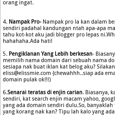
orang ingat.
4.
Nampak Pro-
Nampak pro la kan dalam be
sendiri padahal kandungan ntah apa-apa m
tahu kot-kot aku jadi blogger pro lepas ni.W
hahahaha.Ada hati!
5.
Pengiklanan Yang Lebih berkesan
- Biasany
memilih nama domain dari sebuah nama do
sesiapa nak buat iklan kat belog aku? Silakan
eliss@elissmie.com {chewahhh..siap ada emai
domain pulak ok!!!)
6.
Senarai teratas di enjin carian
. Biasanya, 
sendiri, kat search enjin macam yahoo, goog
yang ada domain sendiri dulu.So, banyaklah t
yang korang nak kan? Tipu lah kalo yang ada