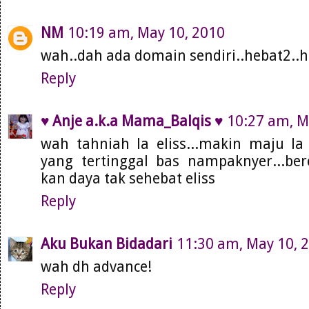
NM
10:19 am, May 10, 2010
wah..dah ada domain sendiri..hebat2..
Reply
♥ Anje a.k.a Mama_Balqis ♥
10:27 am, M
wah tahniah la eliss...makin maju la s
yang tertinggal bas nampaknyer...berc
kan daya tak sehebat eliss
Reply
Aku Bukan Bidadari
11:30 am, May 10, 
wah dh advance!
Reply