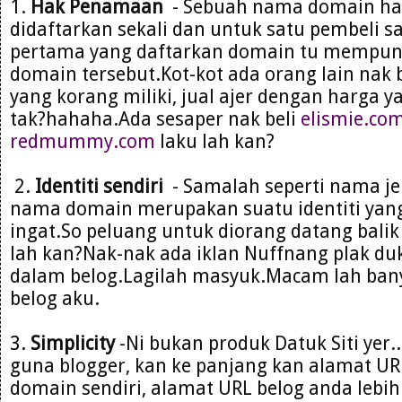
1.
Hak Penamaan
- Sebuah nama domain ha
didaftarkan sekali dan untuk satu pembeli s
pertama yang daftarkan domain tu mempun
domain tersebut.Kot-kot ada orang lain nak
yang korang miliki, jual ajer dengan harga ya
tak?hahaha.Ada sesaper nak beli
elismie.co
redmummy.com
laku lah kan?
2.
Identiti sendiri
- Samalah seperti nama je
nama domain merupakan suatu identiti yan
ingat.So peluang untuk diorang datang balik 
lah kan?Nak-nak ada iklan Nuffnang plak duk 
dalam belog.Lagilah masyuk.Macam lah bany
belog aku.
3.
Simplicity
-Ni bukan produk Datuk Siti yer.
guna blogger, kan ke panjang kan alamat URL 
domain sendiri, alamat URL belog anda lebi