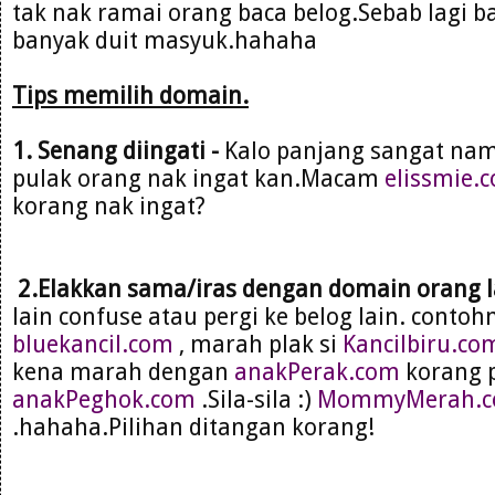
tak nak ramai orang baca belog.Sebab lagi b
banyak duit masyuk.hahaha
Tips memilih domain.
1. Senang diingati -
Kalo panjang sangat na
pulak orang nak ingat kan.Macam
elissmie.
korang nak ingat?
2.Elakkan sama/iras dengan domain orang l
lain confuse atau pergi ke belog lain. cont
bluekancil.com
, marah plak si
Kancilbiru.co
kena marah dengan
anakPerak.com
korang p
anakPeghok.com
.Sila-sila :)
MommyMerah.
.hahaha.Pilihan ditangan korang!