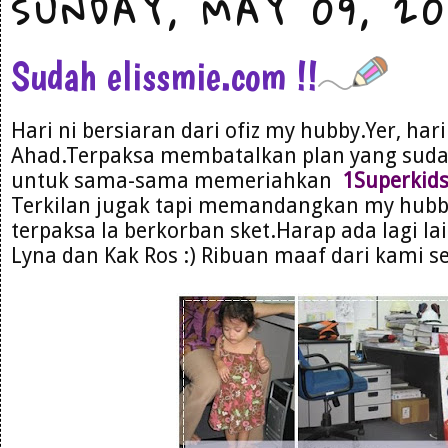
SUNDAY, MAY 09, 20
Sudah elissmie.com !!
Hari ni bersiaran dari ofiz my hubby.Yer, hari
Ahad.Terpaksa membatalkan plan yang suda
untuk sama-sama memeriahkan
1Superkid
Terkilan jugak tapi memandangkan my hubb
terpaksa la berkorban sket.Harap ada lagi l
Lyna dan Kak Ros :) Ribuan maaf dari kami s