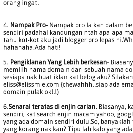
orang ingat.
4.
Nampak Pro-
Nampak pro la kan dalam be
sendiri padahal kandungan ntah apa-apa m
tahu kot-kot aku jadi blogger pro lepas ni.W
hahahaha.Ada hati!
5.
Pengiklanan Yang Lebih berkesan
- Biasany
memilih nama domain dari sebuah nama do
sesiapa nak buat iklan kat belog aku? Silakan
eliss@elissmie.com {chewahhh..siap ada emai
domain pulak ok!!!)
6.
Senarai teratas di enjin carian
. Biasanya, 
sendiri, kat search enjin macam yahoo, goog
yang ada domain sendiri dulu.So, banyaklah t
yang korang nak kan? Tipu lah kalo yang ada