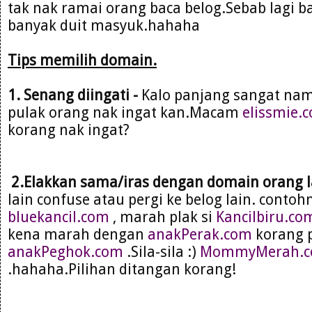
tak nak ramai orang baca belog.Sebab lagi b
banyak duit masyuk.hahaha
Tips memilih domain.
1. Senang diingati -
Kalo panjang sangat na
pulak orang nak ingat kan.Macam
elissmie.
korang nak ingat?
2.Elakkan sama/iras dengan domain orang l
lain confuse atau pergi ke belog lain. cont
bluekancil.com
, marah plak si
Kancilbiru.co
kena marah dengan
anakPerak.com
korang p
anakPeghok.com
.Sila-sila :)
MommyMerah.
.hahaha.Pilihan ditangan korang!