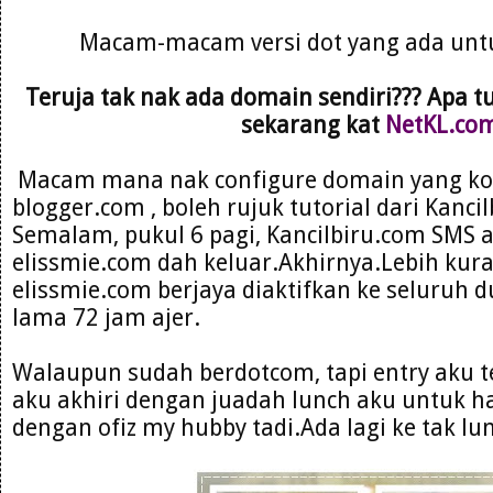
Macam-macam versi dot yang ada untu
Teruja tak nak ada domain sendiri??? Apa tu
sekarang kat
NetKL.co
Macam mana nak configure domain yang kor
blogger.com , boleh rujuk tutorial dari Kanci
Semalam, pukul 6 pagi, Kancilbiru.com SMS 
elissmie.com dah keluar.Akhirnya.Lebih kur
elissmie.com berjaya diaktifkan ke seluruh d
lama 72 jam ajer.
Walaupun sudah berdotcom, tapi entry aku 
aku akhiri dengan juadah lunch aku untuk hari
dengan ofiz my hubby tadi.Ada lagi ke tak lu