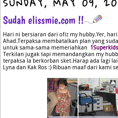
SUNDAY, MAY 09, 20
Sudah elissmie.com !!
Hari ni bersiaran dari ofiz my hubby.Yer, hari
Ahad.Terpaksa membatalkan plan yang suda
untuk sama-sama memeriahkan
1Superkid
Terkilan jugak tapi memandangkan my hubb
terpaksa la berkorban sket.Harap ada lagi l
Lyna dan Kak Ros :) Ribuan maaf dari kami s