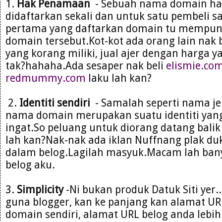
1.
Hak Penamaan
- Sebuah nama domain ha
didaftarkan sekali dan untuk satu pembeli s
pertama yang daftarkan domain tu mempun
domain tersebut.Kot-kot ada orang lain nak
yang korang miliki, jual ajer dengan harga ya
tak?hahaha.Ada sesaper nak beli
elismie.co
redmummy.com
laku lah kan?
2.
Identiti sendiri
- Samalah seperti nama je
nama domain merupakan suatu identiti yan
ingat.So peluang untuk diorang datang balik 
lah kan?Nak-nak ada iklan Nuffnang plak duk 
dalam belog.Lagilah masyuk.Macam lah bany
belog aku.
3.
Simplicity
-Ni bukan produk Datuk Siti yer.
guna blogger, kan ke panjang kan alamat URL 
domain sendiri, alamat URL belog anda lebi