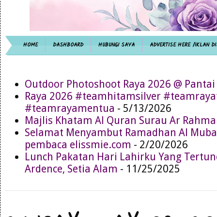
HOME
DASHBOARD
HUBUNGI SAYA
ADVERTISE HERE /IKLAN DI
Outdoor Photoshoot Raya 2026 @ Pantai
Raya 2026 #teamhitamsilver #teamray
#teamrayamentua
- 5/13/2026
Majlis Khatam Al Quran Surau Ar Rahma
Selamat Menyambut Ramadhan Al Muba
pembaca elissmie.com
- 2/20/2026
Lunch Pakatan Hari Lahirku Yang Tertun
Ardence, Setia Alam
- 11/25/2025