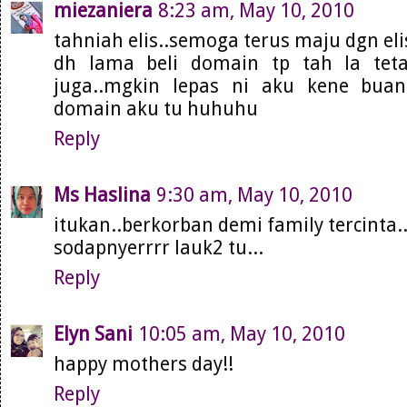
miezaniera
8:23 am, May 10, 2010
tahniah elis..semoga terus maju dgn el
dh lama beli domain tp tah la tet
juga..mgkin lepas ni aku kene bu
domain aku tu huhuhu
Reply
Ms Haslina
9:30 am, May 10, 2010
itukan..berkorban demi family tercinta.
sodapnyerrrr lauk2 tu...
Reply
Elyn Sani
10:05 am, May 10, 2010
happy mothers day!!
Reply