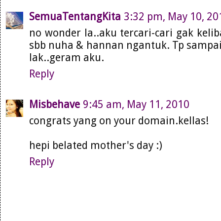
SemuaTentangKita
3:32 pm, May 10, 20
no wonder la..aku tercari-cari gak kelib
sbb nuha & hannan ngantuk. Tp sampa
lak..geram aku.
Reply
Misbehave
9:45 am, May 11, 2010
congrats yang on your domain.kellas!
hepi belated mother's day :)
Reply