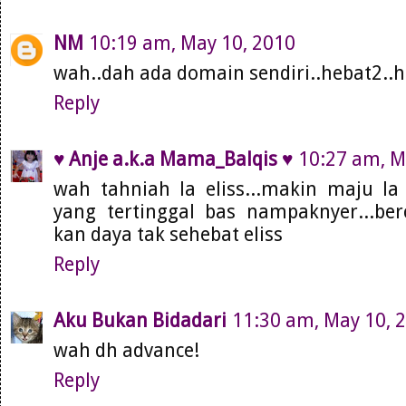
NM
10:19 am, May 10, 2010
wah..dah ada domain sendiri..hebat2..
Reply
♥ Anje a.k.a Mama_Balqis ♥
10:27 am, M
wah tahniah la eliss...makin maju la s
yang tertinggal bas nampaknyer...berc
kan daya tak sehebat eliss
Reply
Aku Bukan Bidadari
11:30 am, May 10, 
wah dh advance!
Reply