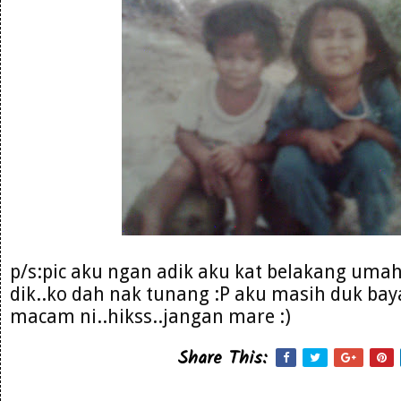
p/s:pic aku ngan adik aku kat belakang umah
dik..ko dah nak tunang :P aku masih duk bay
macam ni..hikss..jangan mare :)
Share This: