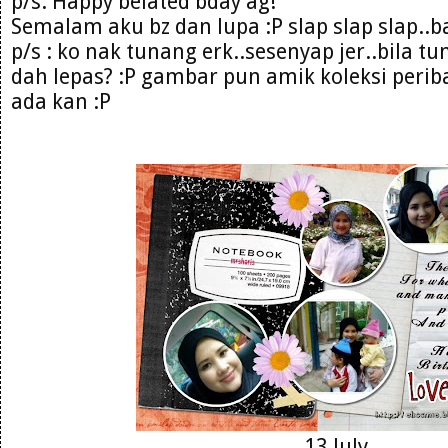
p/s: Happy belated bday ag!
Semalam aku bz dan lupa :P slap slap slap..b
p/s : ko nak tunang erk..sesenyap jer..bila t
dah lepas? :P gambar pun amik koleksi perib
ada kan :P
13 July