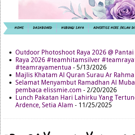
HOME
DASHBOARD
HUBUNGI SAYA
ADVERTISE HERE /IKLAN DI
Outdoor Photoshoot Raya 2026 @ Pantai
Raya 2026 #teamhitamsilver #teamray
#teamrayamentua
- 5/13/2026
Majlis Khatam Al Quran Surau Ar Rahma
Selamat Menyambut Ramadhan Al Muba
pembaca elissmie.com
- 2/20/2026
Lunch Pakatan Hari Lahirku Yang Tertun
Ardence, Setia Alam
- 11/25/2025