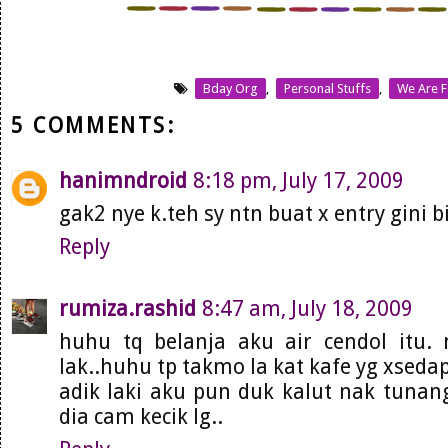
Bday Org
,
Personal Stuffs
,
We Are F
5 COMMENTS:
hanimndroid
8:18 pm, July 17, 2009
gak2 nye k.teh sy ntn buat x entry gini b
Reply
rumiza.rashid
8:47 am, July 18, 2009
huhu tq belanja aku air cendol itu. 
lak..huhu tp takmo la kat kafe yg xsedap
adik laki aku pun duk kalut nak tunan
dia cam kecik lg..