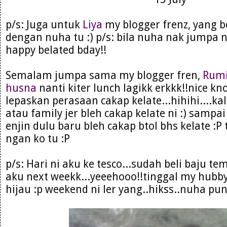
p/s: Juga untuk
Liya
my blogger frenz, yang 
dengan nuha tu :) p/s: bila nuha nak jumpa n
happy belated bday!!
Semalam jumpa sama my blogger fren,
Rumi
husna
nanti kiter lunch lagikk erkkk!!nice kn
lepaskan perasaan cakap kelate...hihihi....k
atau family jer bleh cakap kelate ni :) samp
enjin dulu baru bleh cakap btol bhs kelate :P 
ngan ko tu :P
p/s: Hari ni aku ke tesco...sudah beli baju t
aku next weekk...yeeehooo!!tinggal my hubby 
hijau :p weekend ni ler yang..hikss..nuha pun