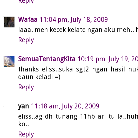
Reply
Wafaa
11:04 pm, July 18, 2009
laaa. meh kecek kelate ngan aku meh..
Reply
SemuaTentangKita
10:19 pm, July 19, 2
thanks eliss..suka sgt2 ngan hasil nuk
daun keladi =)
Reply
yan
11:18 am, July 20, 2009
eliss..ag dh tunang 11hb ari tu la..hu
ko..
Reply