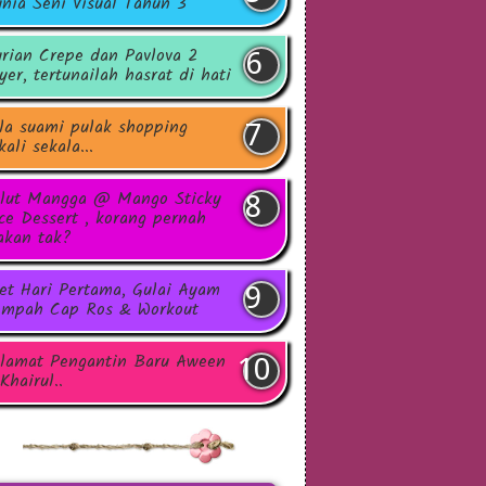
nia Seni Visual Tahun 3
rian Crepe dan Pavlova 2
yer, tertunailah hasrat di hati
la suami pulak shopping
kali sekala...
lut Mangga @ Mango Sticky
ce Dessert , korang pernah
kan tak?
et Hari Pertama, Gulai Ayam
mpah Cap Ros & Workout
lamat Pengantin Baru Aween
Khairul..