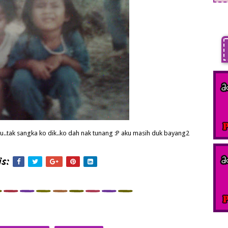
u..tak sangka ko dik..ko dah nak tunang :P aku masih duk bayang2
s: