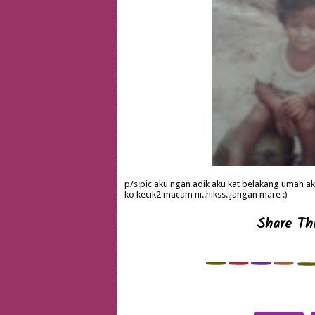
p/s:pic aku ngan adik aku kat belakang umah ak
ko kecik2 macam ni..hikss..jangan mare :)
Share Thi