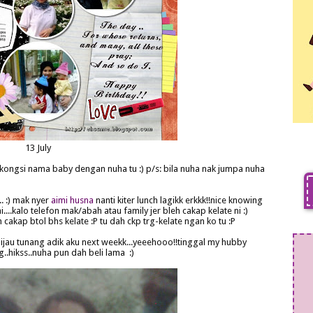
13 July
kongsi nama baby dengan nuha tu :) p/s: bila nuha nak jumpa nuha
.. :) mak nyer
aimi husna
nanti kiter lunch lagikk erkkk!!nice knowing
....kalo telefon mak/abah atau family jer bleh cakap kelate ni :)
cakap btol bhs kelate :P tu dah ckp trg-kelate ngan ko tu :P
a hijau tunang adik aku next weekk...yeeehooo!!tinggal my hubby
ng..hikss..nuha pun dah beli lama :)