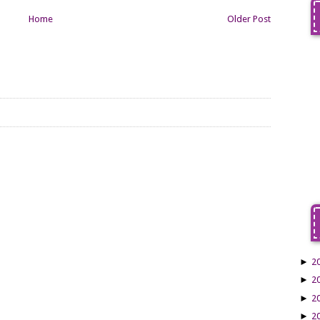
Home
Older Post
►
2
►
2
►
2
►
2