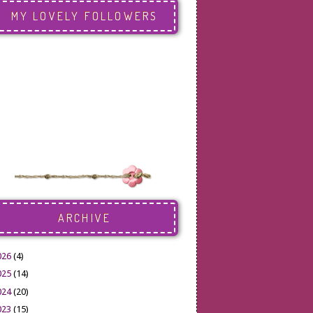
MY LOVELY FOLLOWERS
ARCHIVE
026
(4)
025
(14)
024
(20)
023
(15)