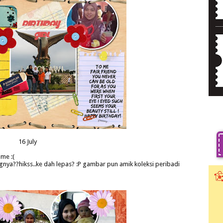
16 July
 me :(
angnya??hikss..ke dah lepas? :P gambar pun amik koleksi peribadi