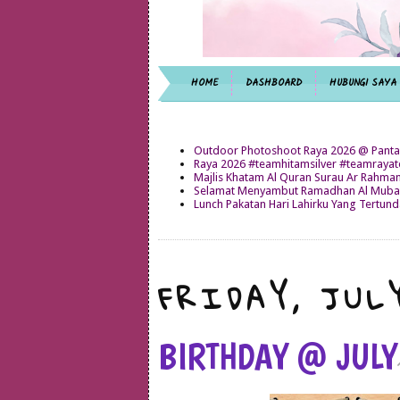
HOME
DASHBOARD
HUBUNGI SAYA
Outdoor Photoshoot Raya 2026 @ Panta
Raya 2026 #teamhitamsilver #teamray
Majlis Khatam Al Quran Surau Ar Rahma
Selamat Menyambut Ramadhan Al Mubar
Lunch Pakatan Hari Lahirku Yang Tertun
FRIDAY, JULY
BIRTHDAY @ JULY