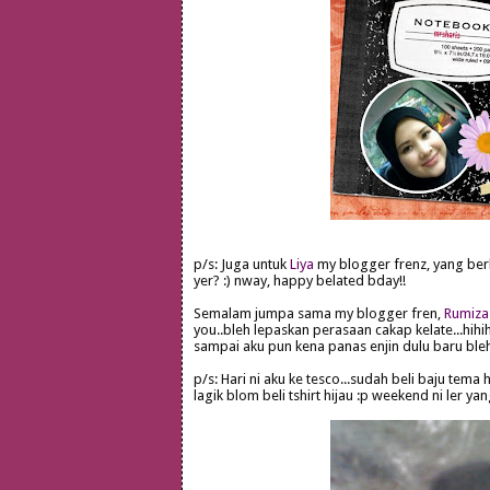
p/s: Juga untuk
Liya
my blogger frenz, yang ber
yer? :) nway, happy belated bday!!
Semalam jumpa sama my blogger fren,
Rumiza
you..bleh lepaskan perasaan cakap kelate...hihihi
sampai aku pun kena panas enjin dulu baru bleh 
p/s: Hari ni aku ke tesco...sudah beli baju tem
lagik blom beli tshirt hijau :p weekend ni ler ya