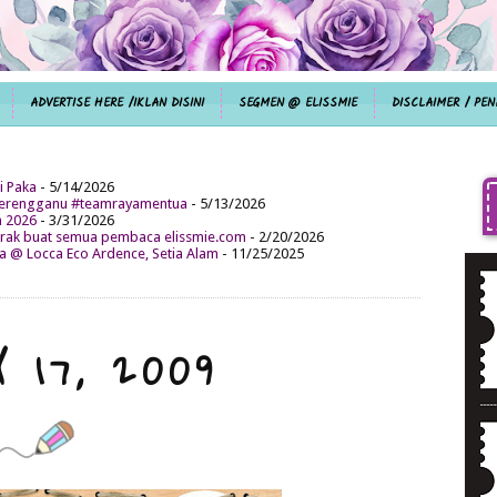
ADVERTISE HERE /IKLAN DISINI
SEGMEN @ ELISSMIE
DISCLAIMER / PEN
i Paka
- 5/14/2026
aterengganu #teamrayamentua
- 5/13/2026
n 2026
- 3/31/2026
ak buat semua pembaca elissmie.com
- 2/20/2026
da @ Locca Eco Ardence, Setia Alam
- 11/25/2025
 17, 2009