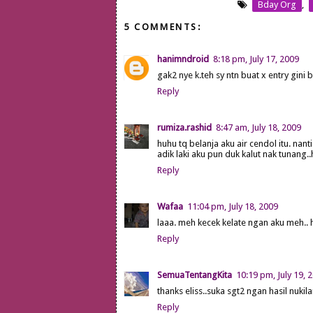
Bday Org
,
5 COMMENTS:
hanimndroid
8:18 pm, July 17, 2009
gak2 nye k.teh sy ntn buat x entry gini b
Reply
rumiza.rashid
8:47 am, July 18, 2009
huhu tq belanja aku air cendol itu. nant
adik laki aku pun duk kalut nak tunang..
Reply
Wafaa
11:04 pm, July 18, 2009
laaa. meh kecek kelate ngan aku meh..
Reply
SemuaTentangKita
10:19 pm, July 19, 
thanks eliss..suka sgt2 ngan hasil nukila
Reply