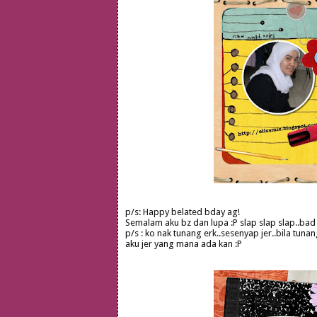
p/s: Happy belated bday ag!
Semalam aku bz dan lupa :P slap slap slap..bad
p/s : ko nak tunang erk..sesenyap jer..bila tun
aku jer yang mana ada kan :P