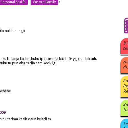
Personal Stuffs
,
We Are Family
/
ilo nak tunang:)
Bi
te
i aku belanja ko lak..huhu tp takmo la kat kafe yg xsedap tuh.
Nu
huhu tu pun aku rs dia cam kecik lg..
di
Fa
Pe
Re
 hehehe
Ka
Du
2009
n tu..terima kasih daun keladi =)
Te