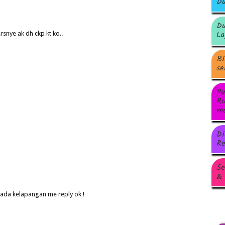
Du
Du
La
.rsnye ak dh ckp kt ko..
Bi
se
Pu
Ri
ma
Di
Re
Se
& 
 ada kelapangan me reply ok !