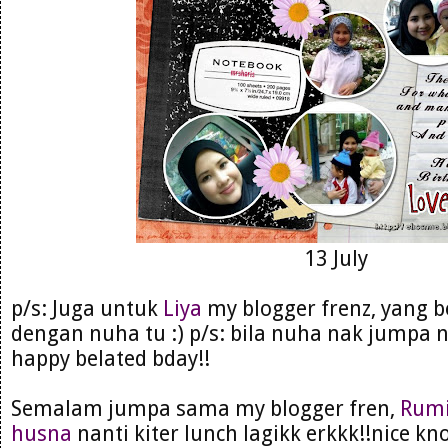
13 July
p/s: Juga untuk
Liya
my blogger frenz, yang 
dengan nuha tu :) p/s: bila nuha nak jumpa n
happy belated bday!!
Semalam jumpa sama my blogger fren,
Rumi
husna
nanti kiter lunch lagikk erkkk!!nice kn