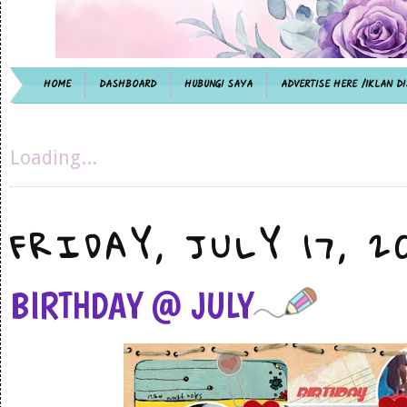
HOME
DASHBOARD
HUBUNGI SAYA
ADVERTISE HERE /IKLAN DI
Loading...
FRIDAY, JULY 17, 2
BIRTHDAY @ JULY