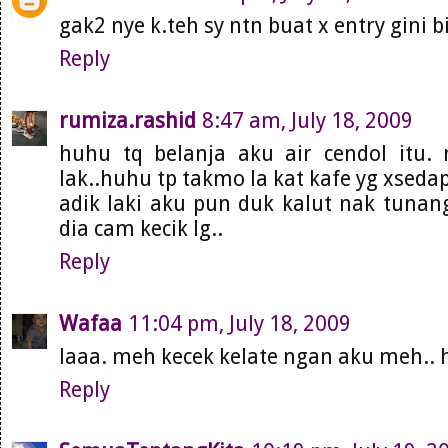
gak2 nye k.teh sy ntn buat x entry gini b
Reply
rumiza.rashid
8:47 am, July 18, 2009
huhu tq belanja aku air cendol itu. 
lak..huhu tp takmo la kat kafe yg xsedap
adik laki aku pun duk kalut nak tunan
dia cam kecik lg..
Reply
Wafaa
11:04 pm, July 18, 2009
laaa. meh kecek kelate ngan aku meh..
Reply