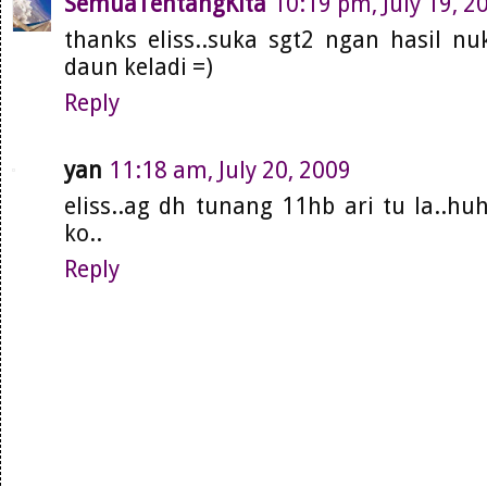
SemuaTentangKita
10:19 pm, July 19, 2
thanks eliss..suka sgt2 ngan hasil nuk
daun keladi =)
Reply
yan
11:18 am, July 20, 2009
eliss..ag dh tunang 11hb ari tu la..hu
ko..
Reply