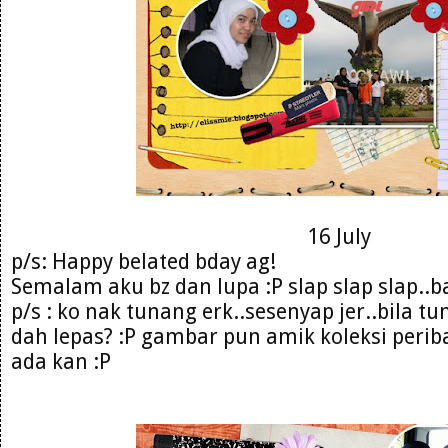
16 July
p/s: Happy belated bday ag!
Semalam aku bz dan lupa :P slap slap slap..b
p/s : ko nak tunang erk..sesenyap jer..bila t
dah lepas? :P gambar pun amik koleksi perib
ada kan :P