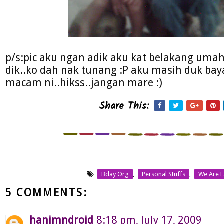
p/s:pic aku ngan adik aku kat belakang umah
dik..ko dah nak tunang :P aku masih duk bay
macam ni..hikss..jangan mare :)
Share This:
Bday Org
,
Personal Stuffs
,
We Are F
5 COMMENTS:
hanimndroid
8:18 pm, July 17, 2009