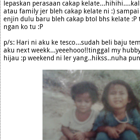
lepaskan perasaan cakap kelate...hihihi....k
atau family jer bleh cakap kelate ni :) samp
enjin dulu baru bleh cakap btol bhs kelate :P 
ngan ko tu :P
p/s: Hari ni aku ke tesco...sudah beli baju t
aku next weekk...yeeehooo!!tinggal my hubby 
hijau :p weekend ni ler yang..hikss..nuha pun