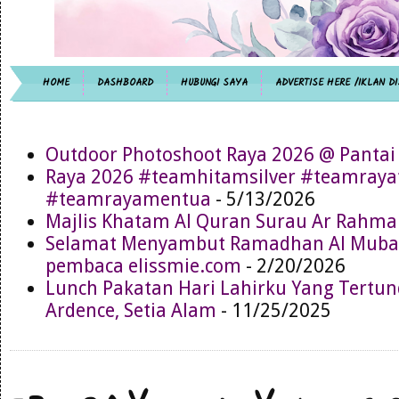
HOME
DASHBOARD
HUBUNGI SAYA
ADVERTISE HERE /IKLAN DI
Outdoor Photoshoot Raya 2026 @ Pantai
Raya 2026 #teamhitamsilver #teamray
#teamrayamentua
- 5/13/2026
Majlis Khatam Al Quran Surau Ar Rahma
Selamat Menyambut Ramadhan Al Muba
pembaca elissmie.com
- 2/20/2026
Lunch Pakatan Hari Lahirku Yang Tertun
Ardence, Setia Alam
- 11/25/2025