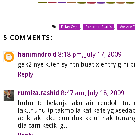
Bday Org
,
Personal Stuffs
,
We Are F
5 COMMENTS:
hanimndroid
8:18 pm, July 17, 2009
gak2 nye k.teh sy ntn buat x entry gini b
Reply
rumiza.rashid
8:47 am, July 18, 2009
huhu tq belanja aku air cendol itu. 
lak..huhu tp takmo la kat kafe yg xsedap
adik laki aku pun duk kalut nak tunan
dia cam kecik lg..