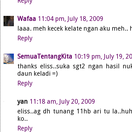
Reply
Wafaa
11:04 pm, July 18, 2009
laaa. meh kecek kelate ngan aku meh..
Reply
SemuaTentangKita
10:19 pm, July 19, 2
thanks eliss..suka sgt2 ngan hasil nuk
daun keladi =)
Reply
yan
11:18 am, July 20, 2009
eliss..ag dh tunang 11hb ari tu la..hu
ko..
Reply