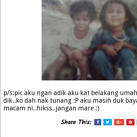
p/s:pic aku ngan adik aku kat belakang umah
dik..ko dah nak tunang :P aku masih duk bay
macam ni..hikss..jangan mare :)
Share This: