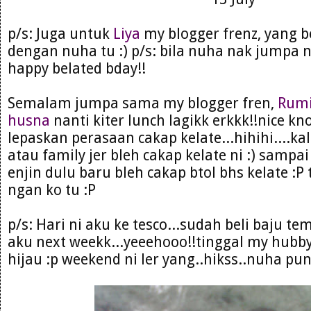
p/s: Juga untuk
Liya
my blogger frenz, yang 
dengan nuha tu :) p/s: bila nuha nak jumpa n
happy belated bday!!
Semalam jumpa sama my blogger fren,
Rumi
husna
nanti kiter lunch lagikk erkkk!!nice kn
lepaskan perasaan cakap kelate...hihihi....k
atau family jer bleh cakap kelate ni :) samp
enjin dulu baru bleh cakap btol bhs kelate :P 
ngan ko tu :P
p/s: Hari ni aku ke tesco...sudah beli baju t
aku next weekk...yeeehooo!!tinggal my hubby 
hijau :p weekend ni ler yang..hikss..nuha pun