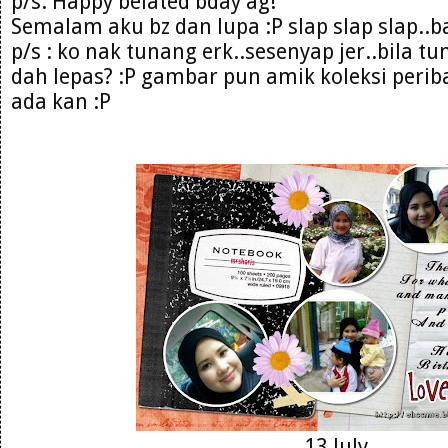
p/s: Happy belated bday ag!
Semalam aku bz dan lupa :P slap slap slap..b
p/s : ko nak tunang erk..sesenyap jer..bila t
dah lepas? :P gambar pun amik koleksi perib
ada kan :P
13 July