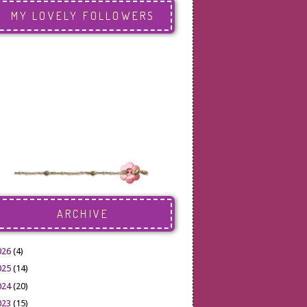
MY LOVELY FOLLOWERS
ARCHIVE
026
(4)
025
(14)
024
(20)
023
(15)