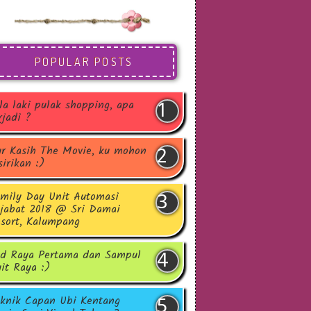
POPULAR POSTS
la laki pulak shopping, apa
rjadi ?
r Kasih The Movie, ku mohon
sirikan :)
mily Day Unit Automasi
jabat 2018 @ Sri Damai
sort, Kalumpang
d Raya Pertama dan Sampul
it Raya :)
knik Capan Ubi Kentang