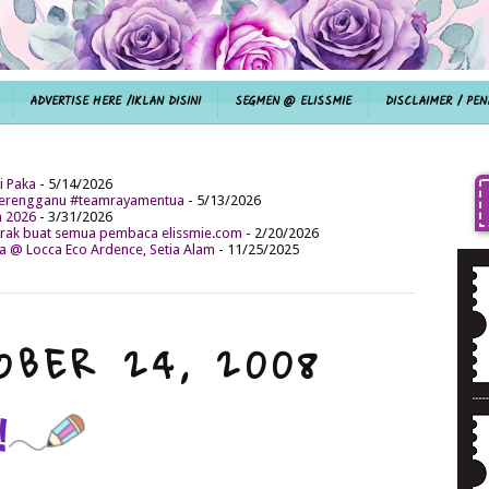
ADVERTISE HERE /IKLAN DISINI
SEGMEN @ ELISSMIE
DISCLAIMER / PEN
i Paka
- 5/14/2026
aterengganu #teamrayamentua
- 5/13/2026
n 2026
- 3/31/2026
ak buat semua pembaca elissmie.com
- 2/20/2026
da @ Locca Eco Ardence, Setia Alam
- 11/25/2025
OBER 24, 2008
!