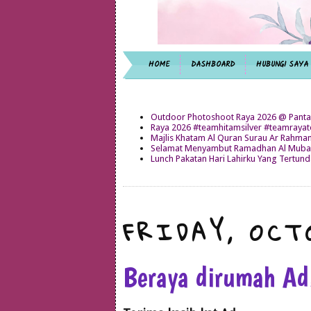
HOME
DASHBOARD
HUBUNGI SAYA
Outdoor Photoshoot Raya 2026 @ Panta
Raya 2026 #teamhitamsilver #teamray
Majlis Khatam Al Quran Surau Ar Rahma
Selamat Menyambut Ramadhan Al Mubar
Lunch Pakatan Hari Lahirku Yang Tertun
FRIDAY, OCT
Beraya dirumah Ad