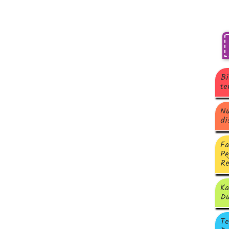
Bi
te
Nu
di
Fa
Pe
Re
Ka
Du
Te