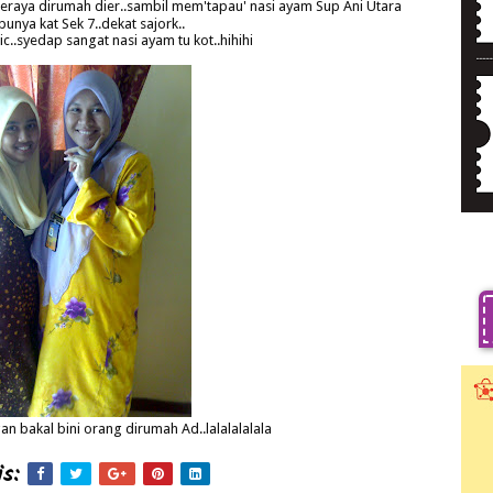
eraya dirumah dier..sambil mem'tapau' nasi ayam Sup Ani Utara
punya kat Sek 7..dekat sajork..
..syedap sangat nasi ayam tu kot..hihihi
n bakal bini orang dirumah Ad..lalalalalala
s: