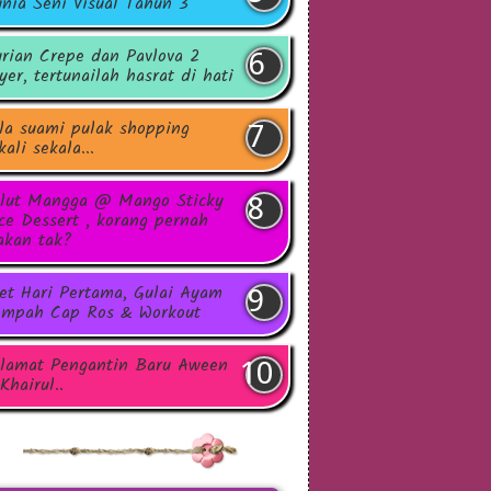
nia Seni Visual Tahun 3
rian Crepe dan Pavlova 2
yer, tertunailah hasrat di hati
la suami pulak shopping
kali sekala...
lut Mangga @ Mango Sticky
ce Dessert , korang pernah
kan tak?
et Hari Pertama, Gulai Ayam
mpah Cap Ros & Workout
lamat Pengantin Baru Aween
Khairul..