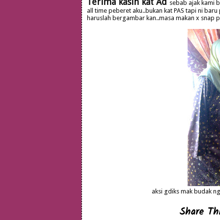
Terima kasih kat Ad
sebab ajak kami b
all time peberet aku..bukan kat PAS tapi ni baru 
haruslah bergambar kan..masa makan x snap pic
aksi gdiks mak budak nga
Share Thi