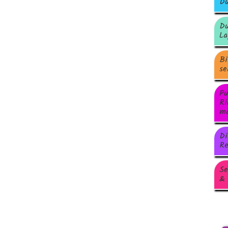
Du
Du
La
Bi
se
Pu
Ri
ma
Di
Re
Se
& 