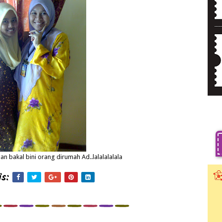
n bakal bini orang dirumah Ad..lalalalalala
s: