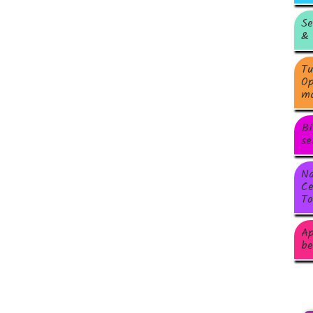
Se
& 
Tu
Op
ma
Bi
se
Na
Ce
To
Ap
be