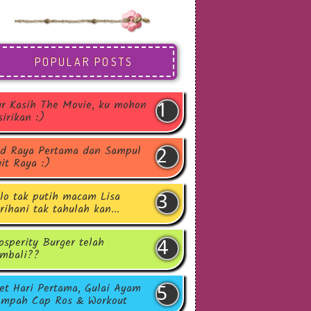
POPULAR POSTS
r Kasih The Movie, ku mohon
sirikan :)
d Raya Pertama dan Sampul
it Raya :)
lo tak putih macam Lisa
rihani tak tahulah kan...
osperity Burger telah
mbali??
et Hari Pertama, Gulai Ayam
mpah Cap Ros & Workout