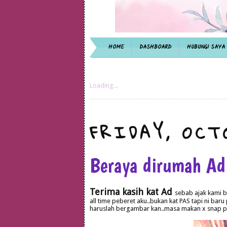
HOME
DASHBOARD
HUBUNGI SAYA
Loading...
FRIDAY, OCT
Beraya dirumah Ad
Terima kasih kat Ad
sebab ajak kami b
all time peberet aku..bukan kat PAS tapi ni baru 
haruslah bergambar kan..masa makan x snap pic