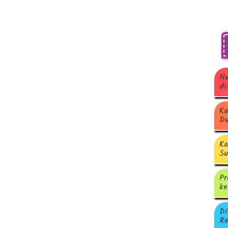
Nu
di
Ka
Du
Ka
Su
Pr
ke
Di
Re