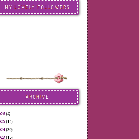
MY LOVELY FOLLOWERS
ARCHIVE
026
(4)
025
(14)
024
(20)
023
(15)