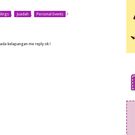
lings
,
Juadah
,
Personal Events
/
 ada kelapangan me reply ok !