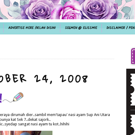
ADVERTISE HERE /IKLAN DISINI
SEGMEN @ ELISSMIE
DISCLAIMER / PEN
OBER 24, 2008
!
eraya dirumah dier..sambil mem'tapau' nasi ayam Sup Ani Utara
punya kat Sek 7..dekat sajork..
..syedap sangat nasi ayam tu kot..hihihi