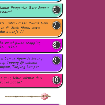
lamat Pengantin Baru Aween
Khairul..
tti Frutti Frozen Yogurt Now
en @ Shah Alam, siapa
hu belanja ??
la suami pulak shopping
kali sekala...
si Lemak Ayam & Sotong
lup Tepung @ Labana
myam, Tanjung Lumpur
a yang lebih nikmat dari
rbuka puasa?