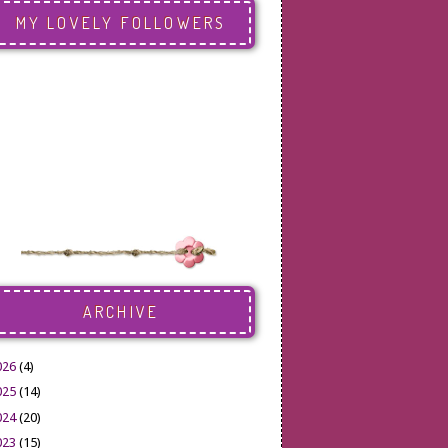
MY LOVELY FOLLOWERS
ARCHIVE
026
(4)
025
(14)
024
(20)
023
(15)