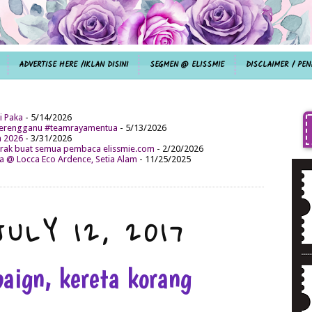
ADVERTISE HERE /IKLAN DISINI
SEGMEN @ ELISSMIE
DISCLAIMER / PEN
i Paka
- 5/14/2026
aterengganu #teamrayamentua
- 5/13/2026
n 2026
- 3/31/2026
ak buat semua pembaca elissmie.com
- 2/20/2026
da @ Locca Eco Ardence, Setia Alam
- 11/25/2025
ULY 12, 2017
aign, kereta korang