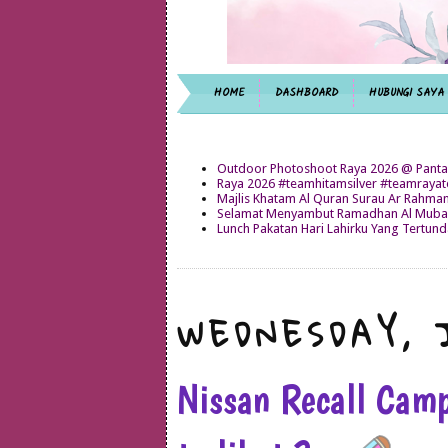
HOME
DASHBOARD
HUBUNGI SAYA
Outdoor Photoshoot Raya 2026 @ Panta
Raya 2026 #teamhitamsilver #teamray
Majlis Khatam Al Quran Surau Ar Rahma
Selamat Menyambut Ramadhan Al Mubar
Lunch Pakatan Hari Lahirku Yang Tertun
WEDNESDAY, J
Nissan Recall Camp