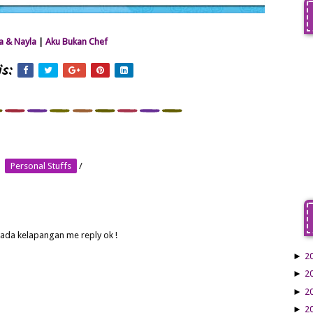
 & Nayla
|
Aku Bukan Chef
s:
Personal Stuffs
/
 ada kelapangan me reply ok !
►
2
►
2
►
2
►
2