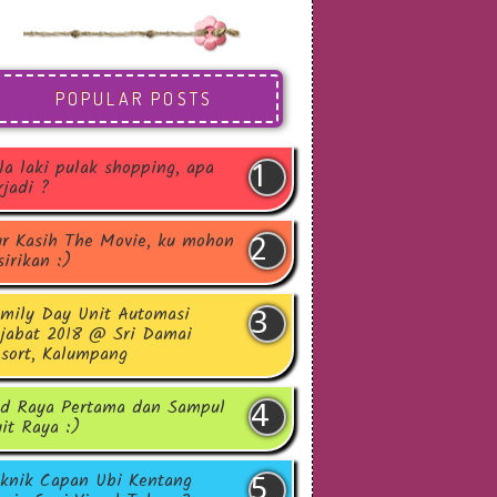
POPULAR POSTS
la laki pulak shopping, apa
rjadi ?
r Kasih The Movie, ku mohon
sirikan :)
mily Day Unit Automasi
jabat 2018 @ Sri Damai
sort, Kalumpang
d Raya Pertama dan Sampul
it Raya :)
knik Capan Ubi Kentang