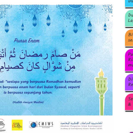
Du
Du
La
Bi
se
Pu
Ri
ma
Di
Re
Se
& 