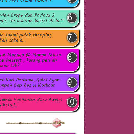
nia Seni Visual Tahun 3
rian Crepe dan Pavlova 2
yer, tertunailah hasrat di hati
la suami pulak shopping
kali sekala...
lut Mangga @ Mango Sticky
ce Dessert , korang pernah
kan tak?
et Hari Pertama, Gulai Ayam
mpah Cap Ros & Workout
lamat Pengantin Baru Aween
Khairul..