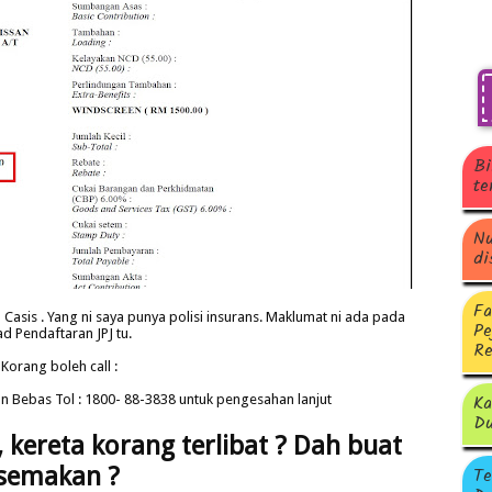
Bi
te
Nu
di
Fa
Casis . Yang ni saya punya polisi insurans. Maklumat ni ada pada
Pe
d Pendaftaran JPJ tu.
Re
Korang boleh call :
Ka
an Bebas Tol : 1800- 88-3838 untuk pengesahan lanjut
Du
 kereta korang terlibat ? Dah buat
semakan ?
Te