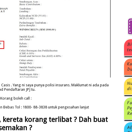
Bi
te
Ka
Du
Nu
Casis . Yang ni saya punya polisi insurans. Maklumat ni ada pada
di
d Pendaftaran JPJ tu.
Korang boleh call :
Fa
Pe
an Bebas Tol : 1800- 88-3838 untuk pengesahan lanjut
Re
 kereta korang terlibat ? Dah buat
semakan ?
A