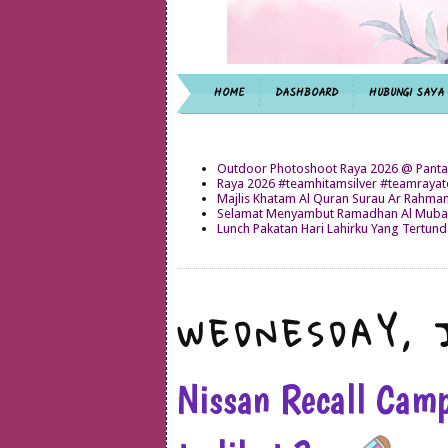
HOME
DASHBOARD
HUBUNGI SAYA
Outdoor Photoshoot Raya 2026 @ Panta
Raya 2026 #teamhitamsilver #teamray
Majlis Khatam Al Quran Surau Ar Rahma
Selamat Menyambut Ramadhan Al Mubar
Lunch Pakatan Hari Lahirku Yang Tertun
WEDNESDAY, J
Nissan Recall Camp