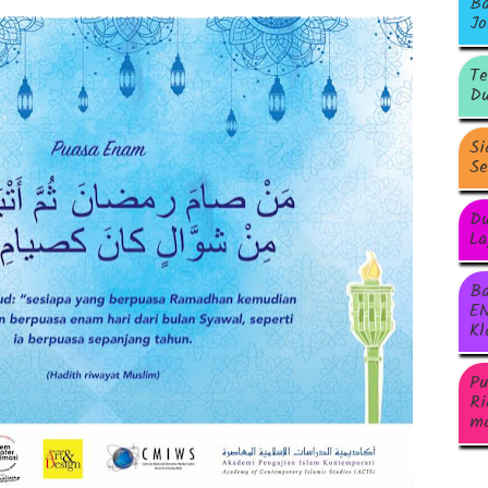
Ba
Jo
Te
Du
Si
Se
Du
La
Ba
EN
Kl
Pu
Ri
ma