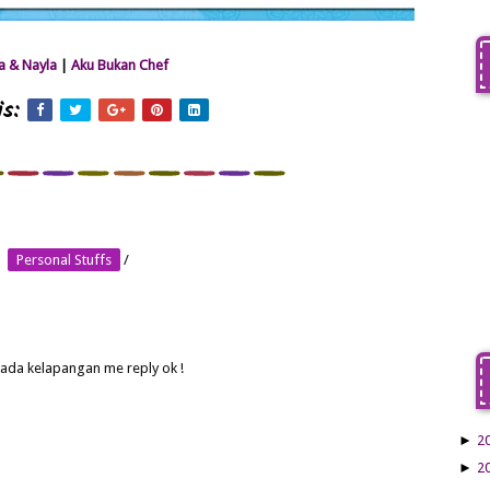
 & Nayla
|
Aku Bukan Chef
s:
Personal Stuffs
/
 ada kelapangan me reply ok !
►
2
►
2