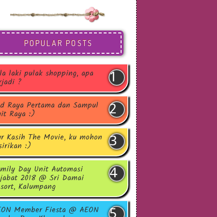
POPULAR POSTS
la laki pulak shopping, apa
rjadi ?
d Raya Pertama dan Sampul
it Raya :)
r Kasih The Movie, ku mohon
sirikan :)
mily Day Unit Automasi
jabat 2018 @ Sri Damai
sort, Kalumpang
EON Member Fiesta @ AEON