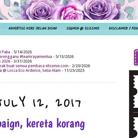
ADVERTISE HERE /IKLAN DISINI
SEGMEN @ ELISSMIE
DISCLAIMER / PEN
i Paka
- 5/14/2026
aterengganu #teamrayamentua
- 5/13/2026
n 2026
- 3/31/2026
ak buat semua pembaca elissmie.com
- 2/20/2026
da @ Locca Eco Ardence, Setia Alam
- 11/25/2025
ULY 12, 2017
aign, kereta korang