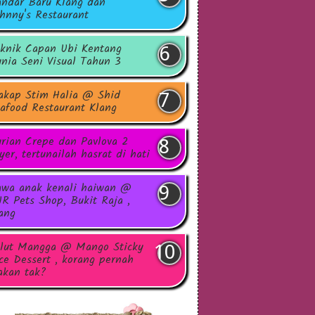
ndar Baru Klang dan
hnny's Restaurant
knik Capan Ubi Kentang
nia Seni Visual Tahun 3
akap Stim Halia @ Shid
afood Restaurant Klang
rian Crepe dan Pavlova 2
yer, tertunailah hasrat di hati
wa anak kenali haiwan @
R Pets Shop, Bukit Raja ,
ang
lut Mangga @ Mango Sticky
ce Dessert , korang pernah
kan tak?