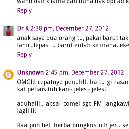
wahh dah x lama dah nuha nak dpt adik 
Reply
Dr K
2:38 pm, December 27, 2012
anak saya dua orang tu, pakai barut tak
lahir..lepas tu barut entah ke mana..ek
Reply
Unknown
2:45 pm, December 27, 2012
OMG!!! cepatnye penuh!!! haitu gi rasa
kat petiais tuh kan~ jeles~ jeles!
aduhaiii.. apsal comel sgt FM langkawi
lagiiiii!
Raa pon beli herba bungkus nih jer.. se