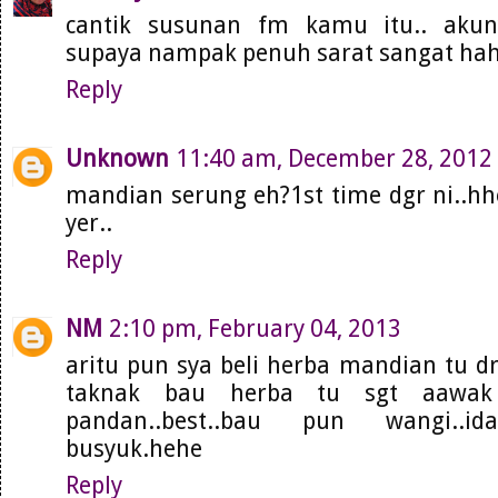
cantik susunan fm kamu itu.. akun
supaya nampak penuh sarat sangat ha
Reply
Unknown
11:40 am, December 28, 2012
mandian serung eh?1st time dgr ni..hheh
yer..
Reply
NM
2:10 pm, February 04, 2013
aritu pun sya beli herba mandian tu d
taknak bau herba tu sgt aawak
pandan..best..bau pun wangi..i
busyuk.hehe
Reply