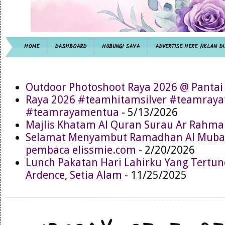
HOME
DASHBOARD
HUBUNGI SAYA
ADVERTISE HERE /IKLAN DI
Outdoor Photoshoot Raya 2026 @ Pantai
Raya 2026 #teamhitamsilver #teamray
#teamrayamentua
- 5/13/2026
Majlis Khatam Al Quran Surau Ar Rahma
Selamat Menyambut Ramadhan Al Muba
pembaca elissmie.com
- 2/20/2026
Lunch Pakatan Hari Lahirku Yang Tertun
Ardence, Setia Alam
- 11/25/2025