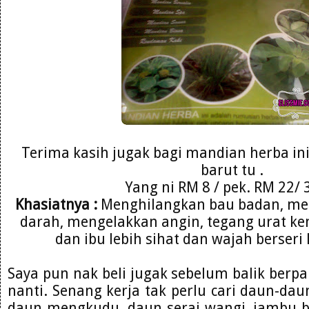
Terima kasih jugak bagi mandian herba in
barut tu .
Yang ni RM 8 / pek. RM 22/ 3
Khasiatnya :
Menghilangkan bau badan, me
darah, mengelakkan angin, tegang urat ken
dan ibu lebih sihat dan wajah berseri
Saya pun nak beli jugak sebelum balik berp
nanti. Senang kerja tak perlu cari daun-dau
daun mengkudu, daun serai wangi, jambu ba