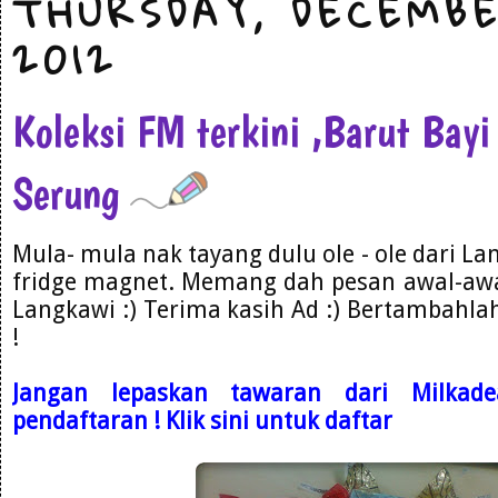
THURSDAY, DECEMBE
2012
Koleksi FM terkini ,Barut Bay
Serung
Mula- mula nak tayang dulu ole - ole dari La
fridge magnet. Memang dah pesan awal-awal
Langkawi :) Terima kasih Ad :) Bertambahla
!
Jangan lepaskan tawaran dari Milkade
pendaftaran ! Klik sini untuk daftar