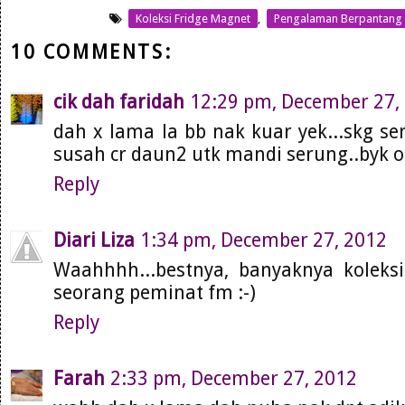
Koleksi Fridge Magnet
,
Pengalaman Berpantang
10 COMMENTS:
cik dah faridah
12:29 pm, December 27,
dah x lama la bb nak kuar yek...skg se
susah cr daun2 utk mandi serung..byk o
Reply
Diari Liza
1:34 pm, December 27, 2012
Waahhhh...bestnya, banyaknya koleks
seorang peminat fm :-)
Reply
Farah
2:33 pm, December 27, 2012