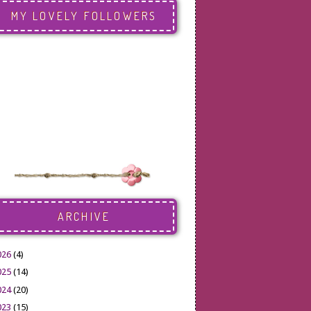
MY LOVELY FOLLOWERS
ARCHIVE
026
(4)
025
(14)
024
(20)
023
(15)