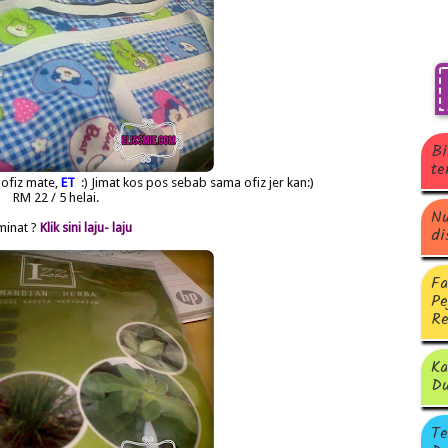
Bi
te
 ofiz mate,
ET
:) Jimat kos pos sebab sama ofiz jer kan:)
RM 22 / 5 helai.
Nu
minat ?
Klik sini laju- laju
di
Fa
Pe
Re
Ka
Du
Te