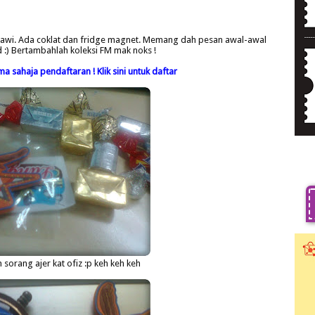
gkawi. Ada coklat dan fridge magnet. Memang dah pesan awal-awal
d :) Bertambahlah koleksi FM mak noks !
 sahaja pendaftaran ! Klik sini untuk daftar
sorang ajer kat ofiz :p keh keh keh