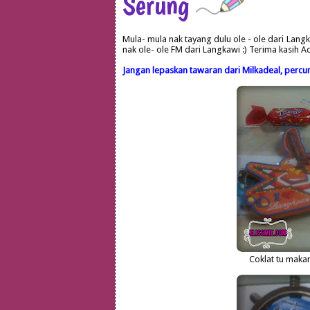
Serung
Mula- mula nak tayang dulu ole - ole dari Lan
nak ole- ole FM dari Langkawi :) Terima kasih A
Jangan lepaskan tawaran dari Milkadeal, percuma
Coklat tu makan 