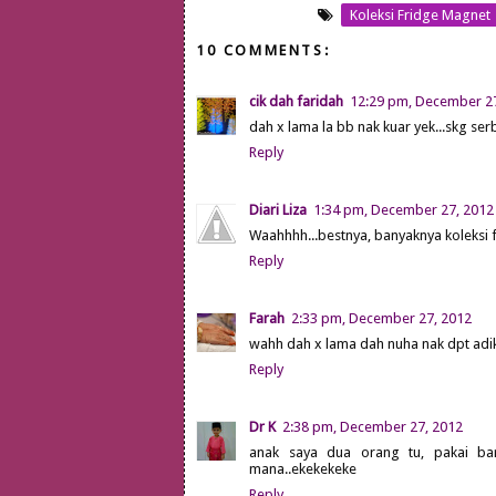
Koleksi Fridge Magnet
10 COMMENTS:
cik dah faridah
12:29 pm, December 2
dah x lama la bb nak kuar yek...skg se
Reply
Diari Liza
1:34 pm, December 27, 2012
Waahhhh...bestnya, banyaknya koleksi 
Reply
Farah
2:33 pm, December 27, 2012
wahh dah x lama dah nuha nak dpt adik
Reply
Dr K
2:38 pm, December 27, 2012
anak saya dua orang tu, pakai baru
mana..ekekekeke
Reply