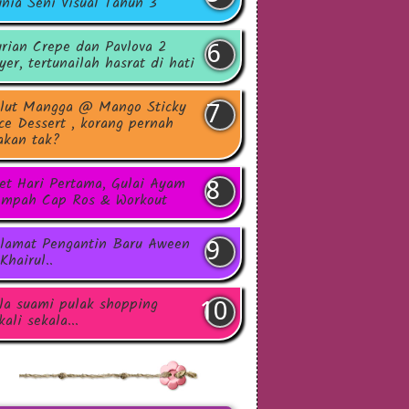
nia Seni Visual Tahun 3
rian Crepe dan Pavlova 2
yer, tertunailah hasrat di hati
lut Mangga @ Mango Sticky
ce Dessert , korang pernah
kan tak?
et Hari Pertama, Gulai Ayam
mpah Cap Ros & Workout
lamat Pengantin Baru Aween
Khairul..
la suami pulak shopping
kali sekala...