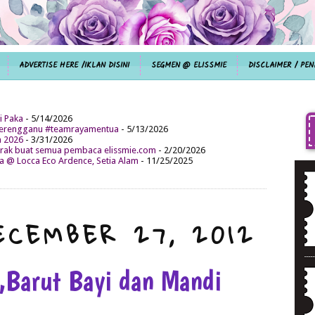
ADVERTISE HERE /IKLAN DISINI
SEGMEN @ ELISSMIE
DISCLAIMER / PEN
i Paka
- 5/14/2026
aterengganu #teamrayamentua
- 5/13/2026
n 2026
- 3/31/2026
ak buat semua pembaca elissmie.com
- 2/20/2026
da @ Locca Eco Ardence, Setia Alam
- 11/25/2025
ECEMBER 27, 2012
 ,Barut Bayi dan Mandi