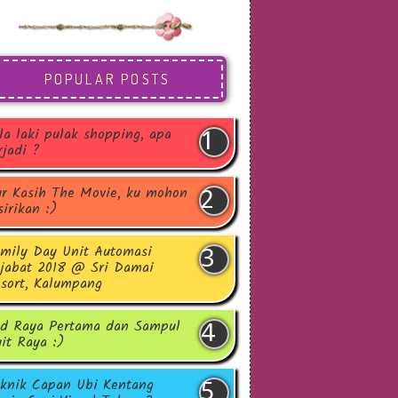
POPULAR POSTS
la laki pulak shopping, apa
rjadi ?
r Kasih The Movie, ku mohon
sirikan :)
mily Day Unit Automasi
jabat 2018 @ Sri Damai
sort, Kalumpang
d Raya Pertama dan Sampul
it Raya :)
knik Capan Ubi Kentang