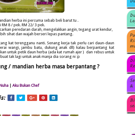
Du
Du
La
ndian herba ini percuma sebab beli barut tu .
 RM 8 / pek. RM 22/ 3 pek.
arkan peredaran darah, mengelakkan angin, tegang urat kendur,
Pu
lebih sihat dan wajah berseri lepas pantang.
Ri
ang kat terengganu nanti. Senang kerja tak perlu cari daun-daun
ma
erai wangi, jambu batu, dukung anak dll) kalau berpantang kat
kan untuk petik daun herba (ada kat rumah ajer ) dan rebus untuk
buat tak lagi untuk anak manja dia sorang ni :p
Di
Re
ng / mandian herba masa berpantang ?
Se
& 
Nuha
|
Aku Bukan Chef
s:
Bi
se