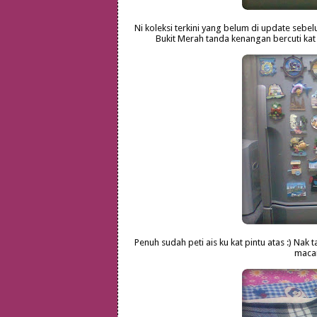
Ni koleksi terkini yang belum di update sebel
Bukit Merah tanda kenangan bercuti kat si
Penuh sudah peti ais ku kat pintu atas :) Nak 
macam