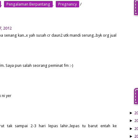
,
Pengalaman Berpantang
,
Pregnancy
/
7, 2012
rba senang kan..x yah susah cr daun2 utk mandi serung..byk org jual
fm. Saya pun salah seorang peminat fm :-)
 ni yer
►
2
►
2
t tak sampai 2-3 hari lepas lahir..lepas tu barut entah ke
►
2
►
2