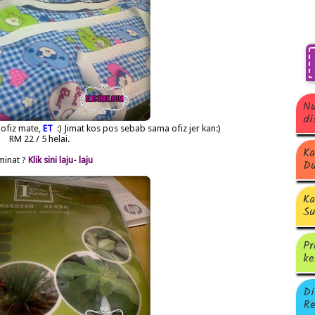
Nu
di
 ofiz mate,
ET
:) Jimat kos pos sebab sama ofiz jer kan:)
RM 22 / 5 helai.
Ka
minat ?
Klik sini laju- laju
Du
Ka
Su
Pr
ke
Di
Re