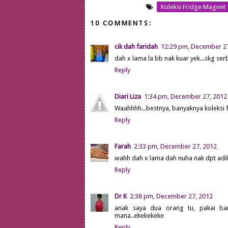
Koleksi Fridge Magnet
10 COMMENTS:
cik dah faridah
12:29 pm, December 2
dah x lama la bb nak kuar yek...skg se
Reply
Diari Liza
1:34 pm, December 27, 2012
Waahhhh...bestnya, banyaknya koleksi 
Reply
Farah
2:33 pm, December 27, 2012
wahh dah x lama dah nuha nak dpt adik
Reply
Dr K
2:38 pm, December 27, 2012
anak saya dua orang tu, pakai baru
mana..ekekekeke
Reply