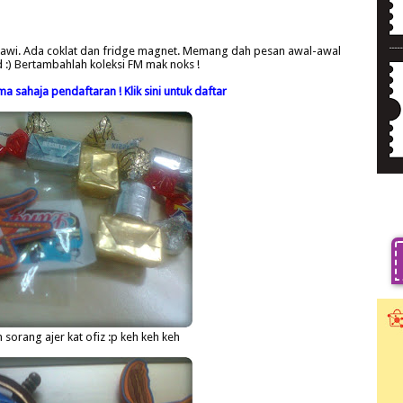
gkawi. Ada coklat dan fridge magnet. Memang dah pesan awal-awal
d :) Bertambahlah koleksi FM mak noks !
 sahaja pendaftaran ! Klik sini untuk daftar
sorang ajer kat ofiz :p keh keh keh