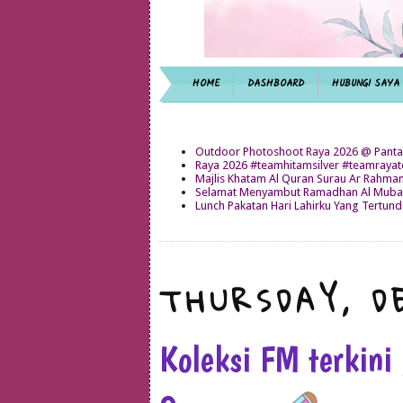
HOME
DASHBOARD
HUBUNGI SAYA
Outdoor Photoshoot Raya 2026 @ Panta
Raya 2026 #teamhitamsilver #teamray
Majlis Khatam Al Quran Surau Ar Rahma
Selamat Menyambut Ramadhan Al Mubar
Lunch Pakatan Hari Lahirku Yang Tertun
THURSDAY, D
Koleksi FM terkini