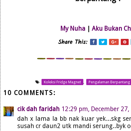
My Nuha
|
Aku Bukan Ch
Share This:
Koleksi Fridge Magnet
,
Pengalaman Berpantang
10 COMMENTS:
cik dah faridah
12:29 pm, December 27,
dah x lama la bb nak kuar yek...skg se
susah cr daun2 utk mandi serung..byk o