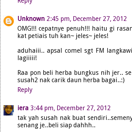
Reply
Unknown
2:45 pm, December 27, 2012
OMG!!! cepatnye penuh!!! haitu gi rasa
kat petiais tuh kan~ jeles~ jeles!
aduhaiii.. apsal comel sgt FM langkawi
lagiiiii!
Raa pon beli herba bungkus nih jer.. se
susah2 nak carik daun herba bagai..:)
Reply
iera
3:44 pm, December 27, 2012
tak yah susah nak buat sendiri..semeny
senang je..beli siap dahhh..