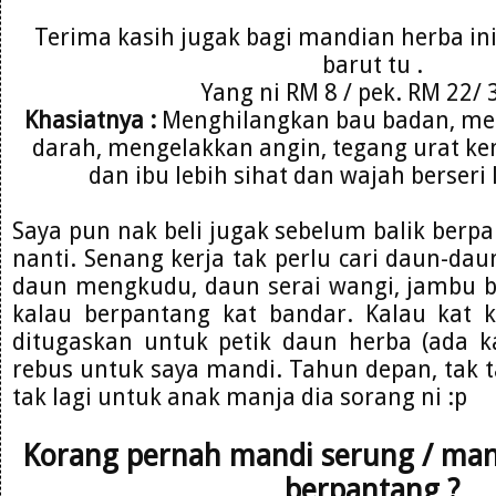
Terima kasih jugak bagi mandian herba in
barut tu .
Yang ni RM 8 / pek. RM 22/ 3
Khasiatnya :
Menghilangkan bau badan, me
darah, mengelakkan angin, tegang urat ken
dan ibu lebih sihat dan wajah berseri
Saya pun nak beli jugak sebelum balik berp
nanti. Senang kerja tak perlu cari daun-dau
daun mengkudu, daun serai wangi, jambu ba
kalau berpantang kat bandar. Kalau kat
ditugaskan untuk petik daun herba (ada 
rebus untuk saya mandi. Tahun depan, tak t
tak lagi untuk anak manja dia sorang ni :p
Korang pernah mandi serung / ma
berpantang ?