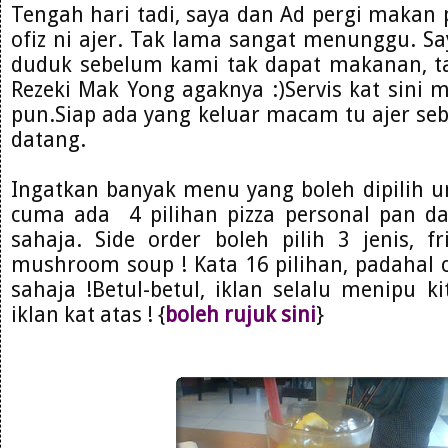
Tengah hari tadi, saya dan Ad pergi makan p
ofiz ni ajer. Tak lama sangat menunggu. S
duduk sebelum kami tak dapat makanan, ta
Rezeki Mak Yong agaknya :)Servis kat sini
pun.Siap ada yang keluar macam tu ajer seb
datang.
Ingatkan banyak menu yang boleh dipilih un
cuma ada 4 pilihan pizza personal pan da
sahaja. Side order boleh pilih 3 jenis, fr
mushroom soup ! Kata 16 pilihan, padahal 
sahaja !Betul-betul, iklan selalu menipu ki
iklan kat atas ! {
boleh rujuk sini
}