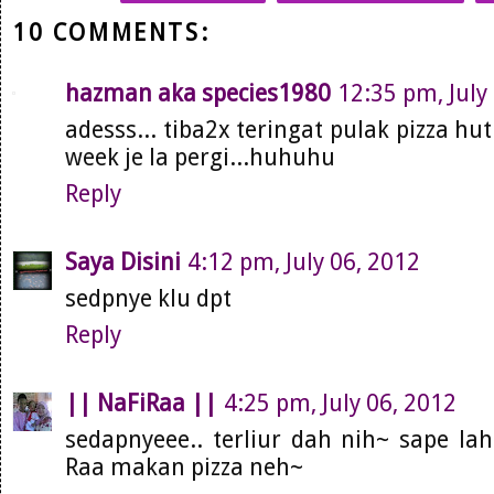
10 COMMENTS:
hazman aka species1980
12:35 pm, July
adesss... tiba2x teringat pulak pizza hut
week je la pergi...huhuhu
Reply
Saya Disini
4:12 pm, July 06, 2012
sedpnye klu dpt
Reply
|| NaFiRaa ||
4:25 pm, July 06, 2012
sedapnyeee.. terliur dah nih~ sape lah
Raa makan pizza neh~