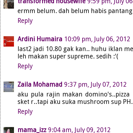
transformed housewife
9:59 pm, July 06
ermm belum. dah belum habis pantang 
Reply
Ardini Humaira
10:09 pm, July 06, 2012
last2 jadi 10.80 gak kan.. huhu iklan 
leh makan super supreme. sedih :'(
Reply
Zaila Mohamad
9:37 pm, July 07, 2012
aku pula rajin makan domino's..pizz
sket r..tapi aku suka mushroom sup PH
Reply
mama_izz
9:04 am, July 09, 2012