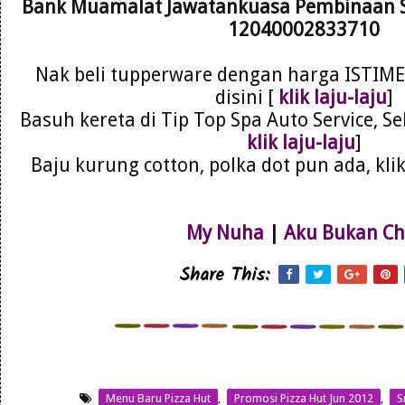
Bank Muamalat Jawatankuasa Pembinaan Su
12040002833710
Nak beli tupperware dengan harga ISTIME
disini [
klik laju-laju
]
Basuh kereta di Tip Top Spa Auto Service, Se
klik laju-laju
]
Baju kurung cotton, polka dot pun ada, klik 
My Nuha
|
Aku Bukan Ch
Share This:
Menu Baru Pizza Hut
,
Promosi Pizza Hut Jun 2012
,
S