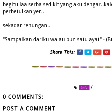
begitu laa serba sedikit yang aku dengar..kal
perbetulkan yer..
sekadar renungan..
"Sampaikan dariku walau pun satu ayat" - (B
Share This:
/
Info
0 COMMENTS:
POST A COMMENT