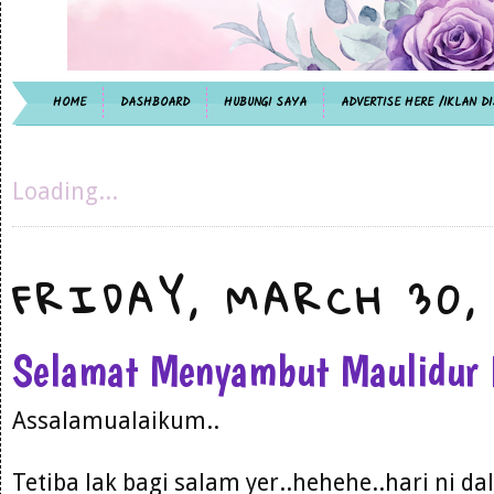
HOME
DASHBOARD
HUBUNGI SAYA
ADVERTISE HERE /IKLAN DI
Loading...
FRIDAY, MARCH 30,
Selamat Menyambut Maulidur R
Assalamualaikum..
Tetiba lak bagi salam yer..hehehe..hari ni d