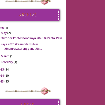
ARCHIVE
026
(4)
▼
May
(2)
Outdoor Photoshoot Raya 2026 @ Pantai Paka
Raya 2026 #teamhitamsilver
#teamrayaterengganu #te...
►
March
(1)
►
February
(1)
025
(14)
024
(20)
023
(15)
022
(7)
021
(12)
020
(16)
I READ