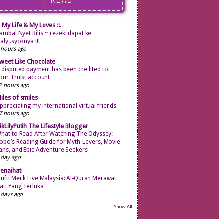
019
(50)
018
(21)
:: My Life & My Loves ::.
017
(69)
ambal Nyet Bilis ~ rezeki dapat ke
016
(68)
taly..syoknya !!!
 hours ago
015
(87)
weet Like Chocolate
014
(120)
 disputed payment has been credited to
013
(176)
our Truist account
2 hours ago
012
(225)
iles of smiles
011
(248)
ppreciating my international virtual friends
010
(270)
7 hours ago
009
(277)
ikLilyPutih The Lifestyle Blogger
hat to Read After Watching The Odyssey:
008
(239)
obo’s Reading Guide for Myth-Lovers, Movie
ans, and Epic Adventure Seekers
007
(189)
 day ago
006
(7)
enaihati
ufti Menk Live Malaysia: Al-Quran Merawat
ati Yang Terluka
 days ago
Show All