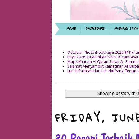
HOME
DASHBOARD
HUBUNGI SAYA
Outdoor Photoshoot Raya 2026 @ Panta
Raya 2026 #teamhitamsilver #teamray
Majlis Khatam Al Quran Surau Ar Rahma
Selamat Menyambut Ramadhan Al Mubar
Lunch Pakatan Hari Lahirku Yang Tertun
Showing posts with l
FRIDAY, JUNE
30 Resepi Terbaik