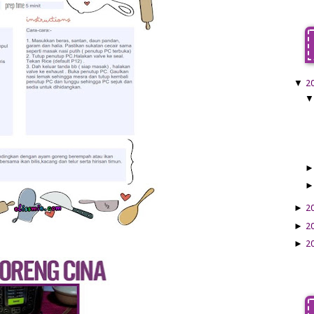
▼
2
►
2
►
2
►
2
►
2
►
2
►
2