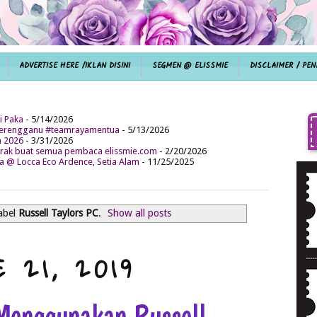
ADVERTISE HERE /IKLAN DISINI
SEGMEN @ ELISSMIE
DISCLAIMER / PEN
i Paka
- 5/14/2026
aterengganu #teamrayamentua
- 5/13/2026
n 2026
- 3/31/2026
ak buat semua pembaca elissmie.com
- 2/20/2026
da @ Locca Eco Ardence, Setia Alam
- 11/25/2025
abel
Russell Taylors PC
.
Show all posts
 21, 2019
 Menggunakan Russell