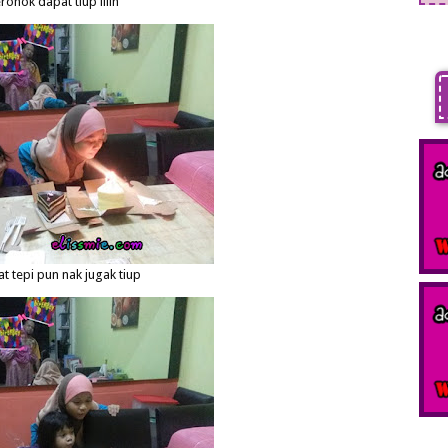
ronok dapat tiup lilin
at tepi pun nak jugak tiup