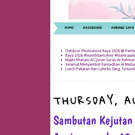
HOME
DASHBOARD
HUBUNGI SAYA
Outdoor Photoshoot Raya 2026 @ Panta
Raya 2026 #teamhitamsilver #teamray
Majlis Khatam Al Quran Surau Ar Rahma
Selamat Menyambut Ramadhan Al Mubar
Lunch Pakatan Hari Lahirku Yang Tertun
THURSDAY, A
Sambutan Kejutan H