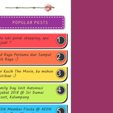
POPULAR POSTS
la laki pulak shopping, apa
rjadi ?
d Raya Pertama dan Sampul
it Raya :)
r Kasih The Movie, ku mohon
sirikan :)
mily Day Unit Automasi
jabat 2018 @ Sri Damai
sort, Kalumpang
EON Member Fiesta @ AEON