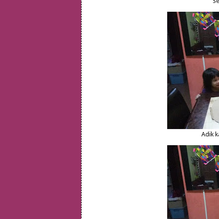
Se
Adik k