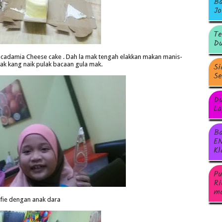
Ba
Jo
Te
Du
Macadamia Cheese cake . Dah la mak tengah elakkan makan manis-
yak kang naik pulak bacaan gula mak.
Si
Se
Du
La
Ba
EN
Kl
Pu
Ri
ma
lfie dengan anak dara