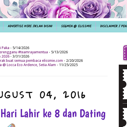
ADVERTISE HERE /IKLAN DISINI
SEGMEN @ ELISSMIE
DISCLAIMER / PEN
i Paka
- 5/14/2026
aterengganu #teamrayamentua
- 5/13/2026
n 2026
- 3/31/2026
ak buat semua pembaca elissmie.com
- 2/20/2026
da @ Locca Eco Ardence, Setia Alam
- 11/25/2025
UGUST 04, 2016
ari Lahir ke 8 dan Dating