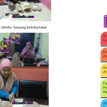
.. hehehe. Tumpang birthday kakak
Bi
te
Ka
Du
Nu
di
Fa
Pe
Re
A