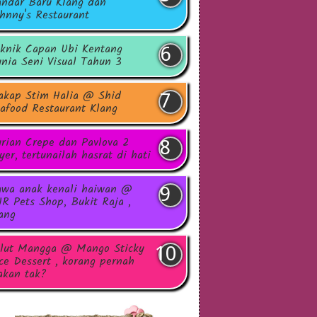
ndar Baru Klang dan
hnny's Restaurant
knik Capan Ubi Kentang
nia Seni Visual Tahun 3
akap Stim Halia @ Shid
afood Restaurant Klang
rian Crepe dan Pavlova 2
yer, tertunailah hasrat di hati
wa anak kenali haiwan @
R Pets Shop, Bukit Raja ,
ang
lut Mangga @ Mango Sticky
ce Dessert , korang pernah
kan tak?