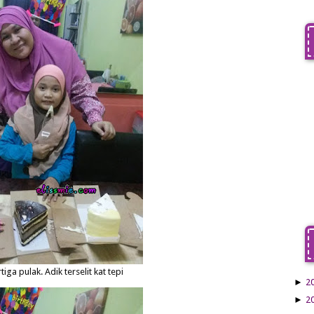
ga pulak. Adik terselit kat tepi
►
2
►
2