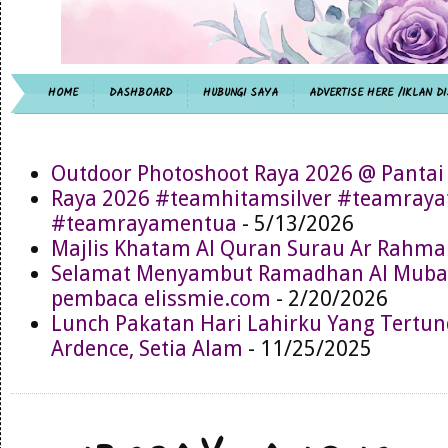
HOME
DASHBOARD
HUBUNGI SAYA
ADVERTISE HERE /IKLAN DI
Outdoor Photoshoot Raya 2026 @ Pantai
Raya 2026 #teamhitamsilver #teamray
#teamrayamentua
- 5/13/2026
Majlis Khatam Al Quran Surau Ar Rahma
Selamat Menyambut Ramadhan Al Muba
pembaca elissmie.com
- 2/20/2026
Lunch Pakatan Hari Lahirku Yang Tertun
Ardence, Setia Alam
- 11/25/2025