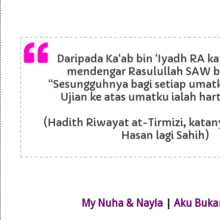
Daripada Ka‘ab bin ‘Iyadh RA k
mendengar Rasulullah SAW b
“Sesungguhnya bagi setiap umatk
Ujian ke atas umatku ialah har
(Hadith Riwayat at-Tirmizi, katany
Hasan lagi Sahih)
My Nuha & Nayla
|
Aku Buka