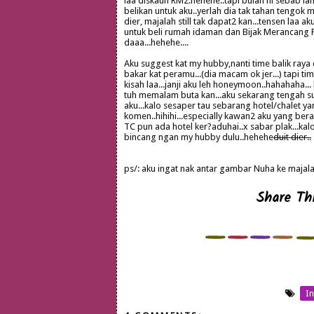
laa diskaun RM2.hehehe..tapi bulan ni sebab la
belikan untuk aku..yerlah dia tak tahan tengok
dier, majalah still tak dapat2 kan...tensen laa 
untuk beli rumah idaman dan Bijak Merancang Pe
daaa...hehehe....
Aku suggest kat my hubby,nanti time balik raya 
bakar kat peramu...(dia macam ok jer...) tapi ti
kisah laa...janji aku leh honeymoon..hahahaha..
tuh memalam buta kan...aku sekarang tengah s
aku...kalo sesaper tau sebarang hotel/chalet ya
komen..hihihi...especially kawan2 aku yang ber
TC pun ada hotel ker?aduhai..x sabar plak...kalo
bincang ngan my hubby dulu..hehehe
duit dier..
ps/: aku ingat nak antar gambar Nuha ke majala
Share Thi
I