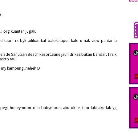
9
.i org kuantan jugak.
l.tapi i rs byk pilihan kat balok,itupun kalo u nak view pantai la
.
sane ade Sanubari Beach Resort.Sane jauh dr kesibukan bandar. I rs x
astro tau..
u my kampung..heheh:D
 pegi honeymoon dan babymoon. aku ok je, tapi laki aku lak yg