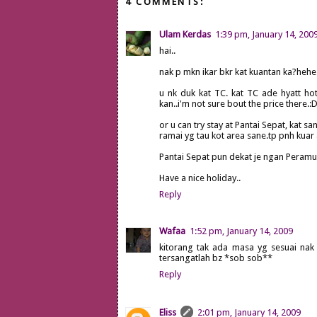
4 COMMENTS:
Ulam Kerdas
1:39 pm, January 14, 200
hai..
nak p mkn ikar bkr kat kuantan ka?hehe.
u nk duk kat TC. kat TC ade hyatt hote
kan..i'm not sure bout the price there.:D
or u can try stay at Pantai Sepat, kat 
ramai yg tau kot area sane.tp pnh kuar 
Pantai Sepat pun dekat je ngan Peram
Have a nice holiday..
Reply
Wafaa
1:52 pm, January 14, 2009
kitorang tak ada masa yg sesuai nak
tersangatlah bz *sob sob**
Reply
Eliss
2:01 pm, January 14, 2009