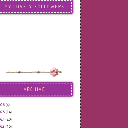
MY LOVELY FOLLOWERS
ARCHIVE
026
(4)
025
(14)
024
(20)
023
(15)