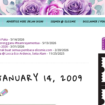
ADVERTISE HERE /IKLAN DISINI
SEGMEN @ ELISSMIE
DISCLAIMER / PEN
i Paka
- 5/14/2026
aterengganu #teamrayamentua
- 5/13/2026
n 2026
- 3/31/2026
ak buat semua pembaca elissmie.com
- 2/20/2026
da @ Locca Eco Ardence, Setia Alam
- 11/25/2025
JANUARY 14, 2009