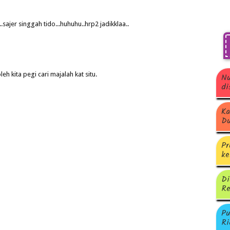
jer singgah tido...huhuhu..hrp2 jadikklaa..
eh kita pegi cari majalah kat situ.
Nu
di
Ka
Du
Pr
ke
Di
Re
Pu
Ri