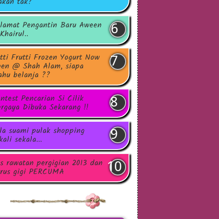
kan tak?
lamat Pengantin Baru Aween
Khairul..
tti Frutti Frozen Yogurt Now
en @ Shah Alam, siapa
hu belanja ??
ntest Pencarian Si Cilik
rgaya Dibuka Sekarang !!
la suami pulak shopping
kali sekala...
s rawatan pergigian 2013 dan
rus gigi PERCUMA