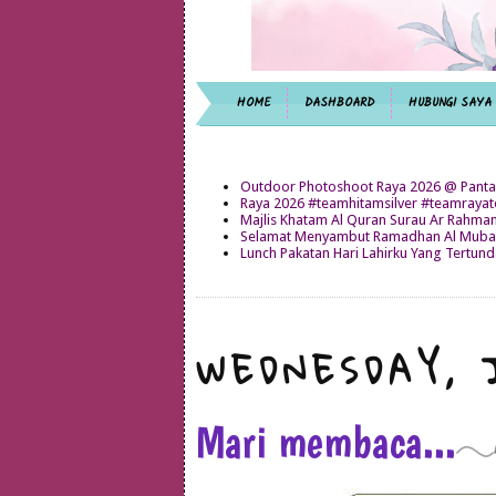
HOME
DASHBOARD
HUBUNGI SAYA
Outdoor Photoshoot Raya 2026 @ Panta
Raya 2026 #teamhitamsilver #teamray
Majlis Khatam Al Quran Surau Ar Rahma
Selamat Menyambut Ramadhan Al Mubar
Lunch Pakatan Hari Lahirku Yang Tertun
WEDNESDAY, 
Mari membaca...