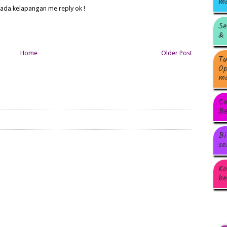
ma
 ada kelapangan me reply ok !
Se
& 
Home
Older Post
Tu
Op
ma
Co
Be
Bi
se
Ko
be