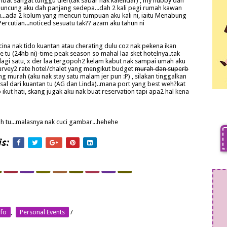
mbat sangat tunggu dier(tak sabar nak kalendar) , my hubby dah
 muncung aku dah panjang sedepa...dah 2 kali pegi rumah kawan
aku...ada 2 kolum yang mencuri tumpuan aku kali ni, iaitu Menabung
rcutian...noticed sesuatu tak?? azam aku tahun ni
cina nak tido kuantan atau cherating dulu coz nak pekena ikan
me tu (24hb ni)-time peak season so mahal laa sket hotelnya..tak
. lagi satu, x der laa tergopoh2 kelam kabut nak sampai umah aku
urvey2 rate hotel/chalet yang mengikut budget
murah dan superb
ng murah (aku nak stay satu malam jer pun :P) , silakan tinggalkan
asal dari kuantan tu (AG dan Linda)..mana port yang best weh?kat
 ikut hati, skang jugak aku nak buat reservation tapi apa2 hal kena
h tu...malasnya nak cuci gambar...hehehe
s:
nfo
,
Personal Events
/