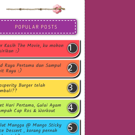
POPULAR POSTS
r Kasih The Movie, ku mohon
sirikan :)
d Raya Pertama dan Sampul
it Raya :)
osperity Burger telah
mbali??
et Hari Pertama, Gulai Ayam
mpah Cap Ros & Workout
lut Mangga @ Mango Sticky
ce Dessert , korang pernah