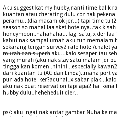
Aku suggest kat my hubby,nanti time balik ra
kuantan atau cherating dulu coz nak pekena 
peramu...(dia macam ok jer...) tapi time tu (
season so mahal laa sket hotelnya..tak kisah l
honeymoon..hahahaha... lagi satu, x der laa
kabut nak sampai umah aku tuh memalam bu
sekarang tengah survey2 rate hotel/chalet 
murah dan superb
aku...kalo sesaper tau se
yang murah (aku nak stay satu malam jer pun 
tinggalkan komen..hihihi...especially kawan
dari kuantan tu (AG dan Linda)..mana port y
pun ada hotel ker?aduhai..x sabar plak...kalo
aku nak buat reservation tapi apa2 hal kena
hubby dulu..hehehe
duit dier..
ps/: aku ingat nak antar gambar Nuha ke ma