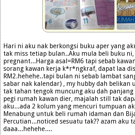
Hari ni aku nak berkongsi buku aper yang ak
tak miss tetiap bulan..Aku mula beli buku ni,
pregnant...Harga asal=RM6 tapi sebab kawa
sorang kawan kerja k*r*ngkraf, dapat laa d
RM2.hehehe..tapi bulan ni sebab lambat san
sabar nak kalendar) , my hubby dah belikan u
tak tahan tengok muncung aku dah panjang s
pegi rumah kawan dier, majalah still tak dap
aku...ada 2 kolum yang mencuri tumpuan aku 
Menabung untuk beli rumah idaman dan Bij
Percutian...noticed sesuatu tak?? azam aku t
daaa...hehehe....