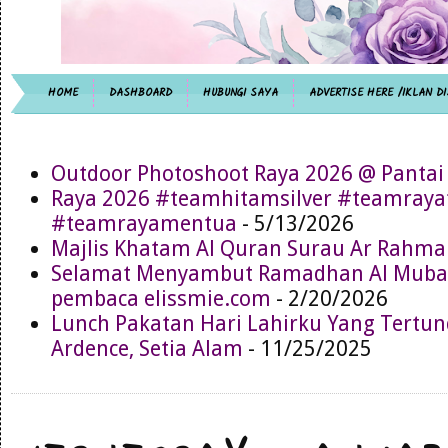
HOME
DASHBOARD
HUBUNGI SAYA
ADVERTISE HERE /IKLAN DI
Outdoor Photoshoot Raya 2026 @ Pantai
Raya 2026 #teamhitamsilver #teamray
#teamrayamentua
- 5/13/2026
Majlis Khatam Al Quran Surau Ar Rahma
Selamat Menyambut Ramadhan Al Muba
pembaca elissmie.com
- 2/20/2026
Lunch Pakatan Hari Lahirku Yang Tertun
Ardence, Setia Alam
- 11/25/2025