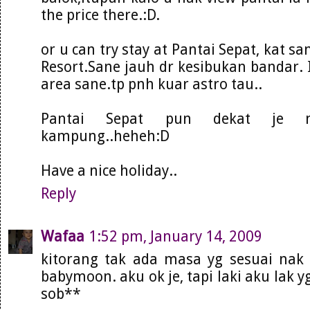
the price there.:D.
or u can try stay at Pantai Sepat, kat s
Resort.Sane jauh dr kesibukan bandar. I
area sane.tp pnh kuar astro tau..
Pantai Sepat pun dekat je
kampung..heheh:D
Have a nice holiday..
Reply
Wafaa
1:52 pm, January 14, 2009
kitorang tak ada masa yg sesuai na
babymoon. aku ok je, tapi laki aku lak y
sob**