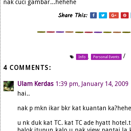
nak cuci gambar...hehehe
Share This:
/
Info
,
Personal Events
4 COMMENTS:
Ulam Kerdas
1:39 pm, January 14, 2009
hai..
nak p mkn ikar bkr kat kuantan ka?hehe.
u nk duk kat TC. kat TC ade hyatt hotel.ta
balok,itupun kalo u nak view pantai la 