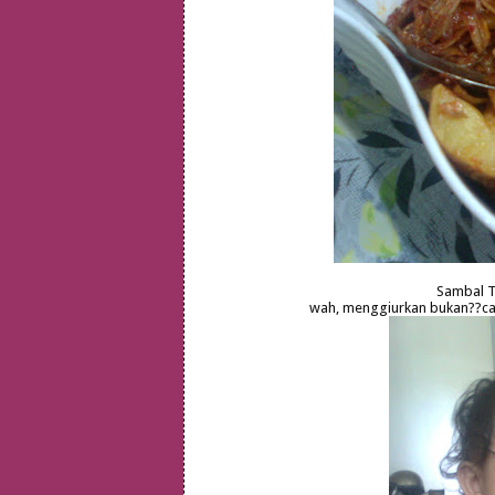
Sambal T
wah, menggiurkan bukan??caba