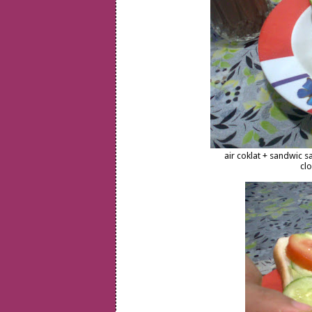
air coklat + sandwic s
cl