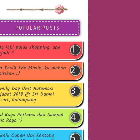
POPULAR POSTS
la laki pulak shopping, apa
rjadi ?
r Kasih The Movie, ku mohon
sirikan :)
mily Day Unit Automasi
jabat 2018 @ Sri Damai
sort, Kalumpang
d Raya Pertama dan Sampul
it Raya :)
knik Capan Ubi Kentang