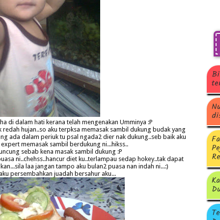
Bi
te
Nu
di
a Nuha di dalam hati kerana telah mengenakan Umminya :P
nak redah hujan..so aku terpksa memasak sambil dukung budak yang
Fa
yang ada dalam periuk tu psal ngada2 dier nak dukung..seb baik aku
ah expert memasak sambil berdukung ni...hikss..
Pe
ncung sebab kena masak sambil dukung :P
Re
uasa ni..chehss..hancur diet ku..terlampau sedap hokey..tak dapat
n...sila laa jangan tampo aku bulan2 puasa nan indah ni...:)
, aku persembahkan juadah bersahur aku...
Ka
Du
Te