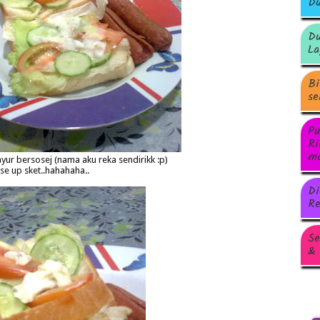
Du
Du
La
Bi
se
Pu
Ri
ma
ayur bersosej (nama aku reka sendirikk :p)
ose up sket..hahahaha..
Di
Re
Se
& 