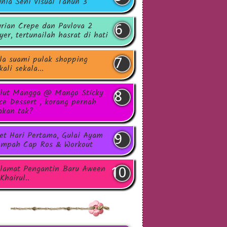
nia Seni Visual Tahun 3
rian Crepe dan Pavlova 2
yer, tertunailah hasrat di hati
la suami pulak shopping
kali sekala...
lut Mangga @ Mango Sticky
ce Dessert , korang pernah
kan tak?
et Hari Pertama, Gulai Ayam
mpah Cap Ros & Workout
lamat Pengantin Baru Aween
Khairul..