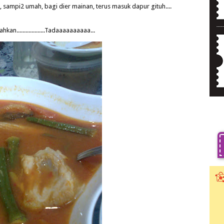
, sampi2 umah, bagi dier mainan, terus masuk dapur gituh....
...................Tadaaaaaaaaaa...