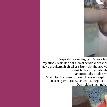
"sayalah....saper lagi :)" p/s: kat
my hubby plak dier balik lewat sebab dier ta
nak berdukung..hish...dier sibuk nak tahu apa 
ni ala2 hulk sket, so adal
dan mood aku adalah mu
p/s: aku tambah nasi, x penah2 tambah sejak p
nak ku gambarkan..hahahaha..durjana buka
Dan nak keji lagi, nah