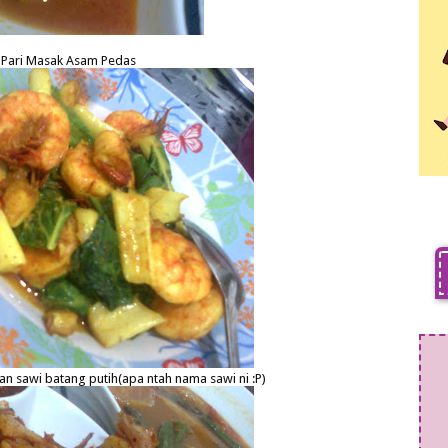
 Pari Masak Asam Pedas
 sawi batang putih(apa ntah nama sawi ni :P)