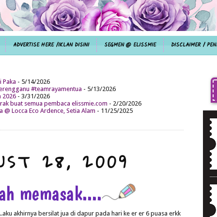
ADVERTISE HERE /IKLAN DISINI
SEGMEN @ ELISSMIE
DISCLAIMER / PEN
i Paka
- 5/14/2026
aterengganu #teamrayamentua
- 5/13/2026
n 2026
- 3/31/2026
ak buat semua pembaca elissmie.com
- 2/20/2026
da @ Locca Eco Ardence, Setia Alam
- 11/25/2025
UST 28, 2009
ah memasak....
.aku akhirnya bersilat jua di dapur pada hari ke er er 6 puasa erkk