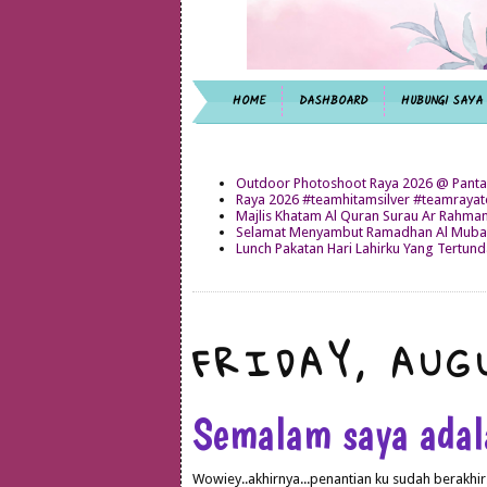
HOME
DASHBOARD
HUBUNGI SAYA
Outdoor Photoshoot Raya 2026 @ Panta
Raya 2026 #teamhitamsilver #teamray
Majlis Khatam Al Quran Surau Ar Rahma
Selamat Menyambut Ramadhan Al Mubar
Lunch Pakatan Hari Lahirku Yang Tertun
FRIDAY, AUG
Semalam saya adal
Wowiey..akhirnya...penantian ku sudah berakhir.