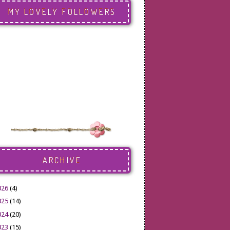
MY LOVELY FOLLOWERS
ARCHIVE
026
(4)
025
(14)
024
(20)
023
(15)