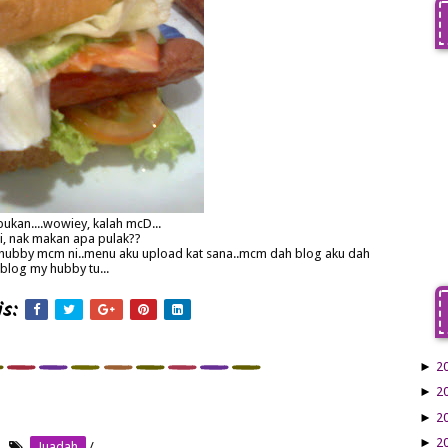
ukan....wowiey, kalah mcD...
ni, nak makan apa pulak??
 hubby mcm ni..menu aku upload kat sana..mcm dah blog aku dah
blog my hubby tu...
s:
►
2
►
2
►
2
►
2
Juadah
/