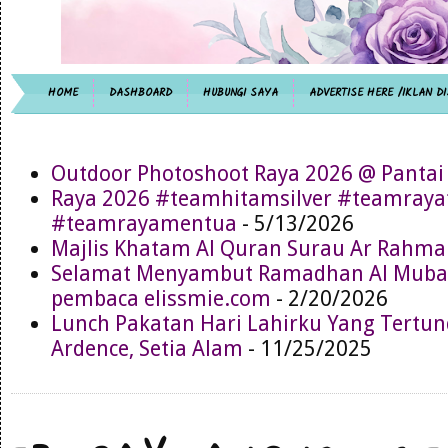
HOME
DASHBOARD
HUBUNGI SAYA
ADVERTISE HERE /IKLAN DI
Outdoor Photoshoot Raya 2026 @ Pantai
Raya 2026 #teamhitamsilver #teamray
#teamrayamentua
- 5/13/2026
Majlis Khatam Al Quran Surau Ar Rahma
Selamat Menyambut Ramadhan Al Muba
pembaca elissmie.com
- 2/20/2026
Lunch Pakatan Hari Lahirku Yang Tertun
Ardence, Setia Alam
- 11/25/2025