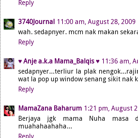
Reply
3740Journal
11:00 am, August 28, 2009
wah. sedapnyer. mcm nak makan seka
Reply
♥ Anje a.k.a Mama_Balqis ♥
11:36 am, A
sedapnyer...terliur la plak nengok...raj
wat la pop up window senang sikit nak
Reply
MamaZana Baharum
1:21 pm, August 2
Berjaya jgk mama Nuha masa di
muahahaahaha...
Reply