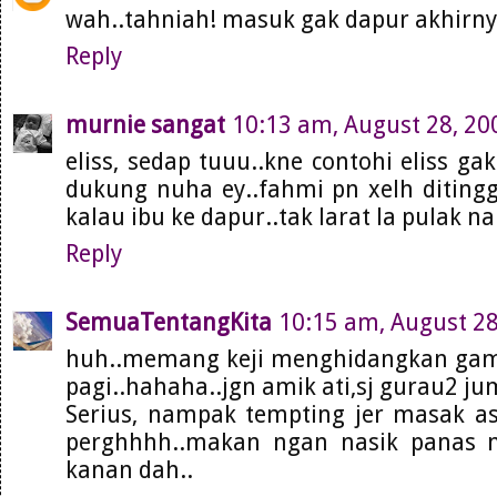
wah..tahniah! masuk gak dapur akhirn
Reply
murnie sangat
10:13 am, August 28, 20
eliss, sedap tuuu..kne contohi eliss ga
dukung nuha ey..fahmi pn xelh ditingg
kalau ibu ke dapur..tak larat la pulak n
Reply
SemuaTentangKita
10:15 am, August 28
huh..memang keji menghidangkan gam
pagi..hahaha..jgn amik ati,sj gurau2 ju
Serius, nampak tempting jer masak a
perghhhh..makan ngan nasik panas 
kanan dah..