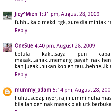
Jiey^Mien
1:31 pm, August 28, 2009
fuhh.. kalo mekdi tgk, sure dia mintak re
Reply
OneSue
4:40 pm, August 28, 2009
betula kak...saya pun cab
masak...anak..memang payah nak hend
kan jugak..bukan koplen tau..hehhe..ikl
Reply
mummy_adam
5:14 pm, August 28, 200
huhu..sedap nyer, rajin ummi nuha mas
bila lah den nak masak plak utk berbuka n