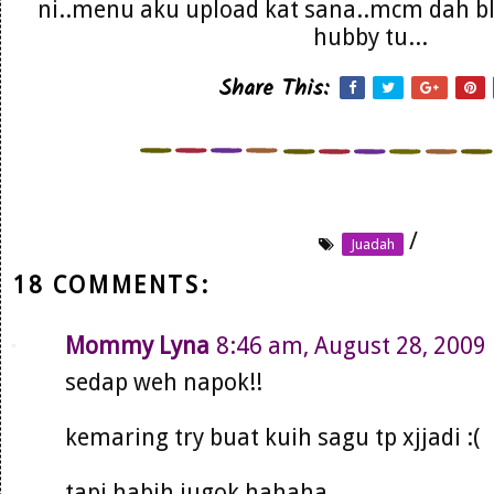
ni..menu aku upload kat sana..mcm dah b
hubby tu...
Share This:
/
Juadah
18 COMMENTS:
Mommy Lyna
8:46 am, August 28, 2009
sedap weh napok!!
kemaring try buat kuih sagu tp xjjadi :(
tapi habih jugok hahaha