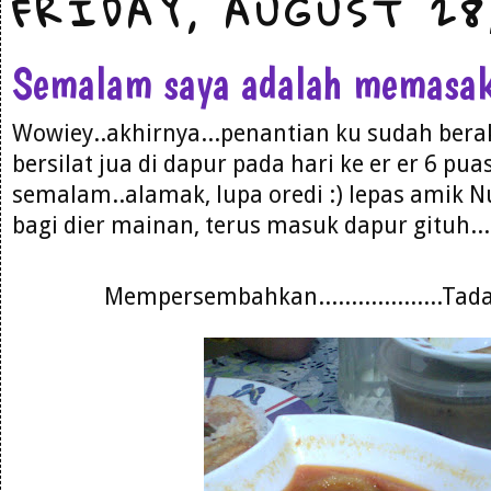
FRIDAY, AUGUST 28
Semalam saya adalah memasak.
Wowiey..akhirnya...penantian ku sudah bera
bersilat jua di dapur pada hari ke er er 6 pua
semalam..alamak, lupa oredi :) lepas amik 
bagi dier mainan, terus masuk dapur gituh...
Mempersembahkan...................Ta