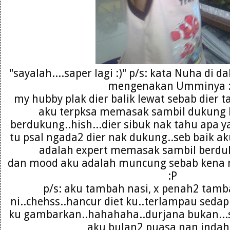
"sayalah....saper lagi :)" p/s: kata Nuha di 
mengenakan Umminya 
my hubby plak dier balik lewat sebab dier 
aku terpksa memasak sambil dukung 
berdukung..hish...dier sibuk nak tahu apa 
tu psal ngada2 dier nak dukung..seb baik aku
adalah expert memasak sambil berduku
dan mood aku adalah muncung sebab kena 
:P
p/s: aku tambah nasi, x penah2 tamb
ni..chehss..hancur diet ku..terlampau sedap
ku gambarkan..hahahaha..durjana bukan...s
aku bulan2 puasa nan indah n