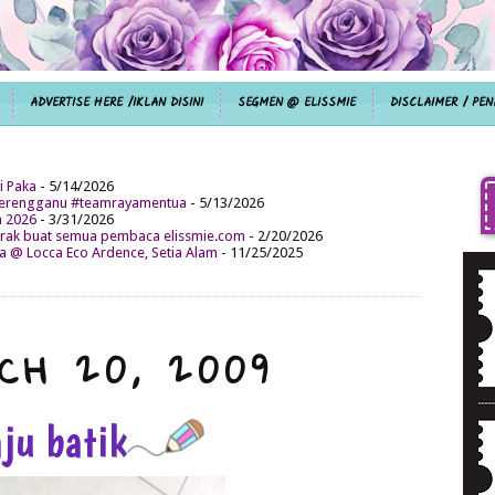
ADVERTISE HERE /IKLAN DISINI
SEGMEN @ ELISSMIE
DISCLAIMER / PEN
i Paka
- 5/14/2026
aterengganu #teamrayamentua
- 5/13/2026
n 2026
- 3/31/2026
ak buat semua pembaca elissmie.com
- 2/20/2026
da @ Locca Eco Ardence, Setia Alam
- 11/25/2025
CH 20, 2009
aju batik