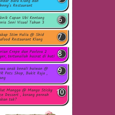
ndar Baru Klang dan
hnny's Restaurant
knik Capan Ubi Kentang
nia Seni Visual Tahun 3
akap Stim Halia @ Shid
afood Restaurant Klang
rian Crepe dan Pavlova 2
yer, tertunailah hasrat di hati
wa anak kenali haiwan @
R Pets Shop, Bukit Raja ,
ang
lut Mangga @ Mango Sticky
ce Dessert , korang pernah
kan tak?