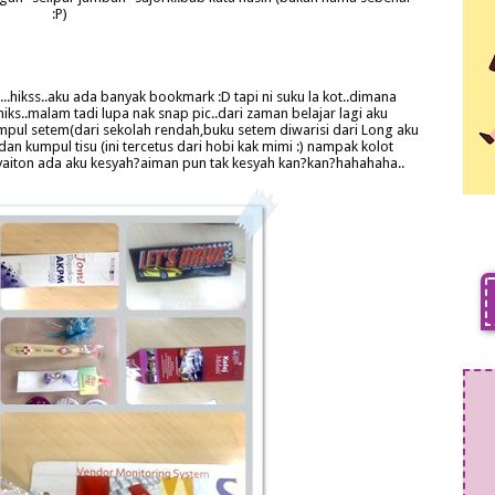
:P)
.hikss..aku ada banyak bookmark :D tapi ni suku la kot..dimana
hiks..malam tadi lupa nak snap pic..dari zaman belajar lagi aku
l setem(dari sekolah rendah,buku setem diwarisi dari Long aku
dan kumpul tisu (ini tercetus dari hobi kak mimi :) nampak kolot
ak syaiton ada aku kesyah?aiman pun tak kesyah kan?kan?hahahaha..