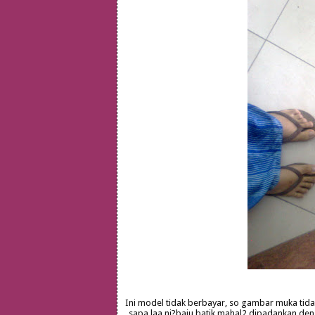
Ini model tidak berbayar, so gambar muka tidak
sapa laa ni?baju batik mahal2 dipadankan den