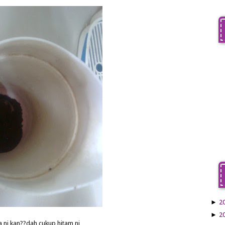
►
2
►
2
a ni kan??dah cukup hitam ni