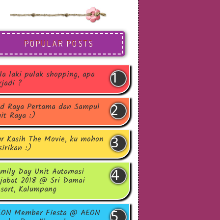
POPULAR POSTS
la laki pulak shopping, apa
rjadi ?
d Raya Pertama dan Sampul
it Raya :)
r Kasih The Movie, ku mohon
sirikan :)
mily Day Unit Automasi
jabat 2018 @ Sri Damai
sort, Kalumpang
EON Member Fiesta @ AEON