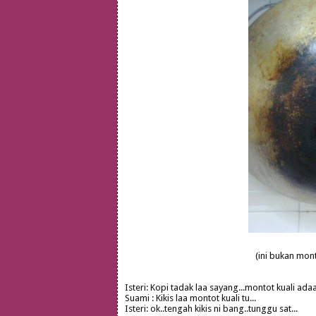
(ini bukan mon
Isteri: Kopi tadak laa sayang...montot kuali adaa
Suami : Kikis laa montot kuali tu...
Isteri: ok..tengah kikis ni bang..tunggu sat...