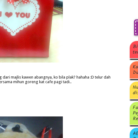
Bi
te
Ka
Du
dari majlis kawen abangnya, ko bila plak? hahaha :D telur dah
rsama mihun goreng kat cafe pagi tadi..
Nu
di
Fa
Pe
Re
A