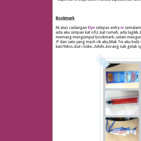
Bookmark
Ni atas cadangan
Elyn
selepas entry
ni
semalam..
ada aku simpan kat ofiz..kat rumah, ada lagikk..
memang mengumpul bookmark..selain mengumpu
:P dan satu yang mack cik aku,Mak Tie aku beli) 
kan?hikss..but i loike...hihihi..korang nak gel