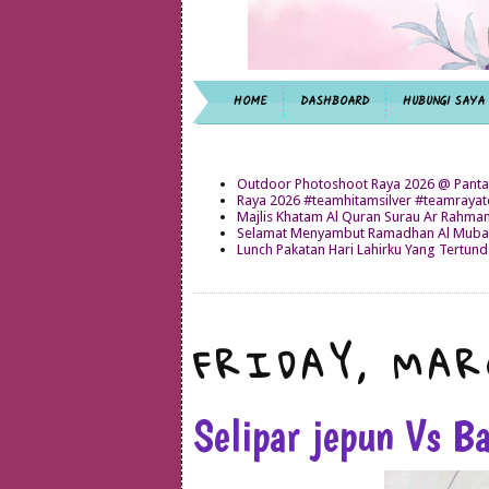
HOME
DASHBOARD
HUBUNGI SAYA
Outdoor Photoshoot Raya 2026 @ Panta
Raya 2026 #teamhitamsilver #teamray
Majlis Khatam Al Quran Surau Ar Rahma
Selamat Menyambut Ramadhan Al Mubar
Lunch Pakatan Hari Lahirku Yang Tertun
FRIDAY, MAR
Selipar jepun Vs B