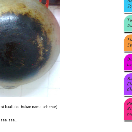
Ba
Jo
Te
Du
Si
Se
Du
La
Ba
EN
Kl
Pu
tot kuali aku-bukan nama sebenar)
Ri
ma
aaa laaa...