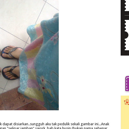
 dapat disiarkan..sungguh aku tak pedulik sekali gambar ini...Anak
gan "selipar jamban" sajork..bab kata husin (bukan nama sebenar