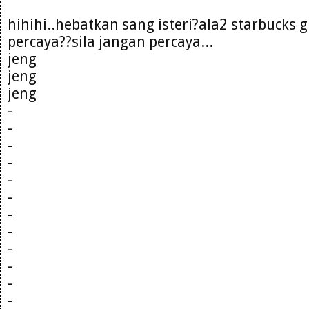
hihihi..hebatkan sang isteri?ala2 starbucks g
percaya??sila jangan percaya...
jeng
jeng
jeng
-
-
-
-
-
-
-
-
-
-
-
-