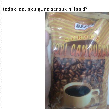
tadak laa..aku guna serbuk ni laa :P