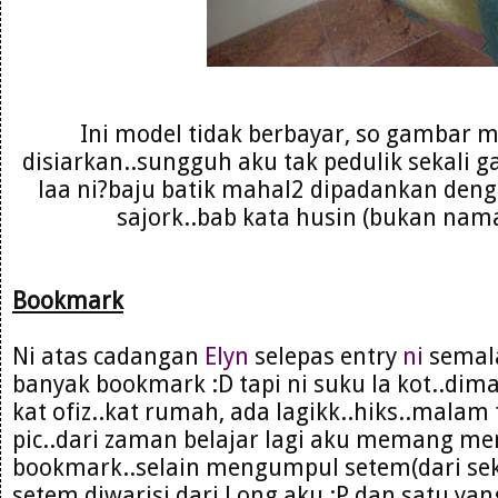
Ini model tidak berbayar, so gambar m
disiarkan..sungguh aku tak pedulik sekali g
laa ni?baju batik mahal2 dipadankan deng
sajork..bab kata husin (bukan nama
Bookmark
Ni atas cadangan
Elyn
selepas entry
ni
semala
banyak bookmark :D tapi ni suku la kot..di
kat ofiz..kat rumah, ada lagikk..hiks..malam
pic..dari zaman belajar lagi aku memang m
bookmark..selain mengumpul setem(dari se
setem diwarisi dari Long aku :P dan satu ya