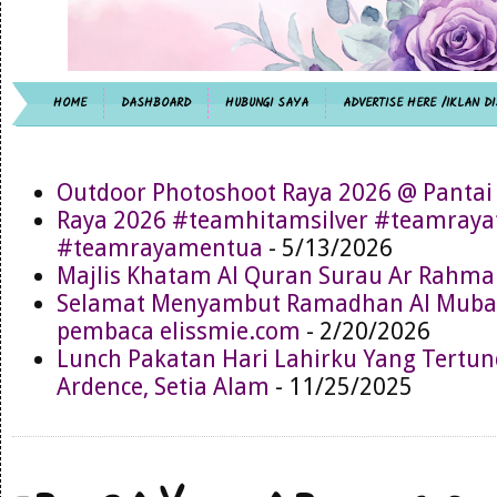
HOME
DASHBOARD
HUBUNGI SAYA
ADVERTISE HERE /IKLAN DI
Outdoor Photoshoot Raya 2026 @ Pantai
Raya 2026 #teamhitamsilver #teamray
#teamrayamentua
- 5/13/2026
Majlis Khatam Al Quran Surau Ar Rahma
Selamat Menyambut Ramadhan Al Muba
pembaca elissmie.com
- 2/20/2026
Lunch Pakatan Hari Lahirku Yang Tertun
Ardence, Setia Alam
- 11/25/2025