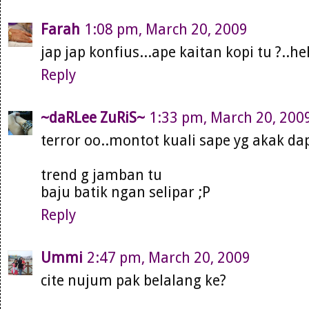
Farah
1:08 pm, March 20, 2009
jap jap konfius...ape kaitan kopi tu ?..h
Reply
~daRLee ZuRiS~
1:33 pm, March 20, 200
terror oo..montot kuali sape yg akak da
trend g jamban tu
baju batik ngan selipar ;P
Reply
Ummi
2:47 pm, March 20, 2009
cite nujum pak belalang ke?