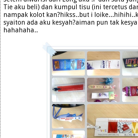
Tie aku beli) dan kumpul tisu (ini tercetus da
nampak kolot kan?hikss..but i loike...hihihi.
syaiton ada aku kesyah?aiman pun tak kesy
hahahaha..