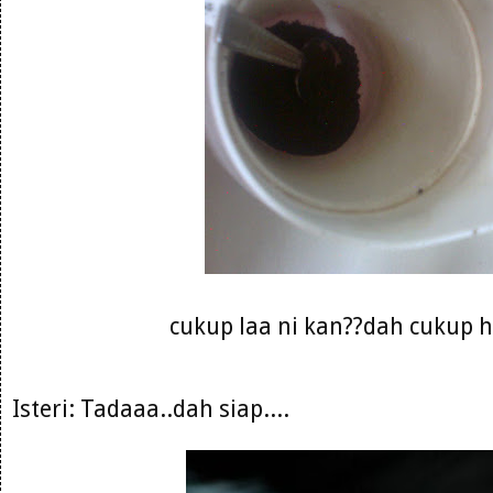
cukup laa ni kan??dah cukup h
Isteri: Tadaaa..dah siap....