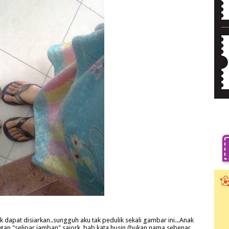
 dapat disiarkan..sungguh aku tak pedulik sekali gambar ini...Anak
gan "selipar jamban" sajork..bab kata husin (bukan nama sebenar