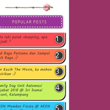
POPULAR POSTS
la laki pulak shopping, apa
rjadi ?
d Raya Pertama dan Sampul
it Raya :)
r Kasih The Movie, ku mohon
sirikan :)
mily Day Unit Automasi
jabat 2018 @ Sri Damai
sort, Kalumpang
EON Member Fiesta @ AEON