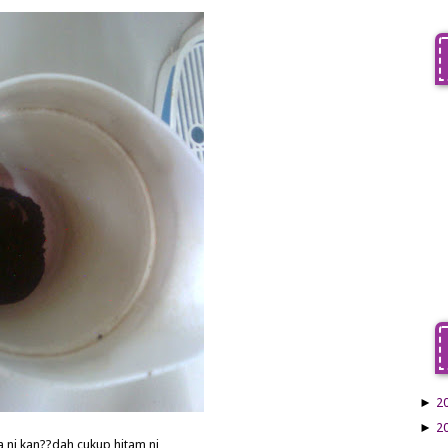
►
2
►
2
a ni kan??dah cukup hitam ni