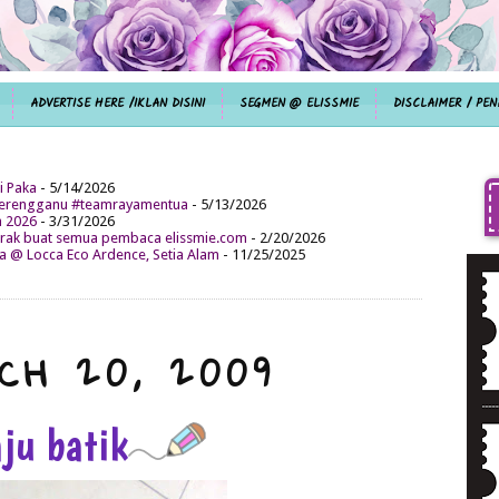
ADVERTISE HERE /IKLAN DISINI
SEGMEN @ ELISSMIE
DISCLAIMER / PEN
i Paka
- 5/14/2026
aterengganu #teamrayamentua
- 5/13/2026
n 2026
- 3/31/2026
ak buat semua pembaca elissmie.com
- 2/20/2026
da @ Locca Eco Ardence, Setia Alam
- 11/25/2025
CH 20, 2009
aju batik