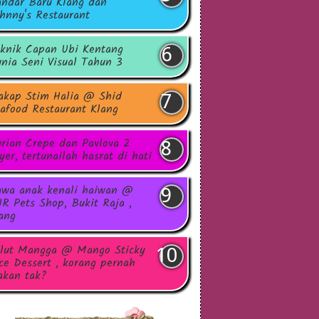
ndar Baru Klang dan
hnny's Restaurant
knik Capan Ubi Kentang
nia Seni Visual Tahun 3
akap Stim Halia @ Shid
afood Restaurant Klang
rian Crepe dan Pavlova 2
yer, tertunailah hasrat di hati
wa anak kenali haiwan @
R Pets Shop, Bukit Raja ,
ang
lut Mangga @ Mango Sticky
ce Dessert , korang pernah
kan tak?