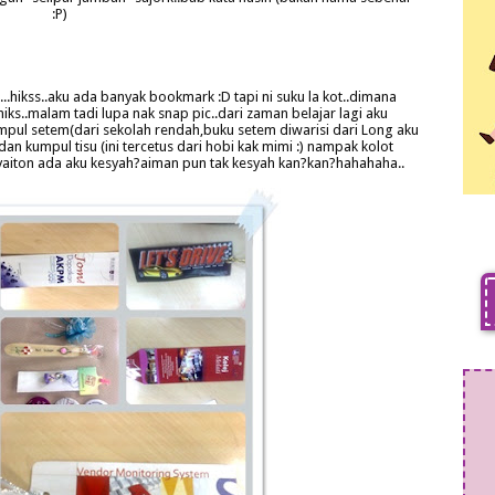
:P)
.hikss..aku ada banyak bookmark :D tapi ni suku la kot..dimana
hiks..malam tadi lupa nak snap pic..dari zaman belajar lagi aku
l setem(dari sekolah rendah,buku setem diwarisi dari Long aku
dan kumpul tisu (ini tercetus dari hobi kak mimi :) nampak kolot
ak syaiton ada aku kesyah?aiman pun tak kesyah kan?kan?hahahaha..