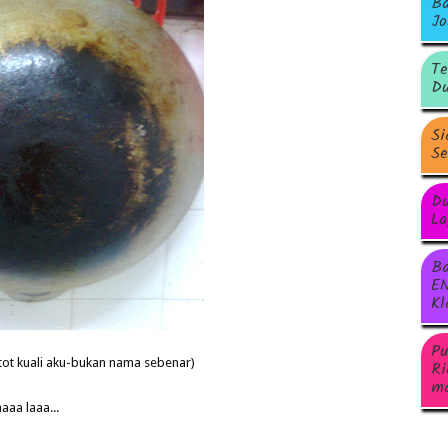
Ba
Jo
Te
Du
Si
Se
Du
La
Ba
EN
Kl
Pu
tot kuali aku-bukan nama sebenar)
Ri
ma
aaa laaa...