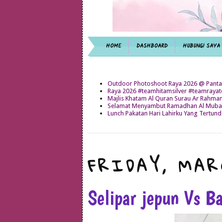
HOME
DASHBOARD
HUBUNGI SAYA
Outdoor Photoshoot Raya 2026 @ Panta
Raya 2026 #teamhitamsilver #teamray
Majlis Khatam Al Quran Surau Ar Rahma
Selamat Menyambut Ramadhan Al Mubar
Lunch Pakatan Hari Lahirku Yang Tertun
FRIDAY, MAR
Selipar jepun Vs B