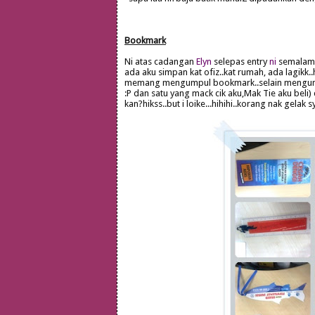
Bookmark
Ni atas cadangan
Elyn
selepas entry
ni
semalam..
ada aku simpan kat ofiz..kat rumah, ada lagikk..
memang mengumpul bookmark..selain mengumpu
:P dan satu yang mack cik aku,Mak Tie aku beli) 
kan?hikss..but i loike...hihihi..korang nak gel