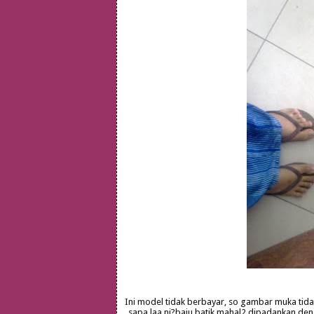
Ini model tidak berbayar, so gambar muka tidak
sapa laa ni?baju batik mahal2 dipadankan den