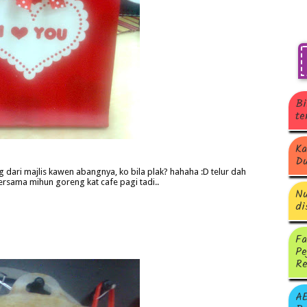
Bi
te
Ka
Du
dari majlis kawen abangnya, ko bila plak? hahaha :D telur dah
rsama mihun goreng kat cafe pagi tadi..
Nu
di
Fa
Pe
Re
A