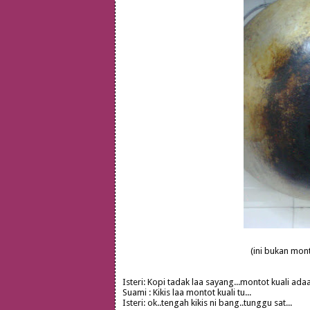
(ini bukan mon
Isteri: Kopi tadak laa sayang...montot kuali adaa
Suami : Kikis laa montot kuali tu...
Isteri: ok..tengah kikis ni bang..tunggu sat...