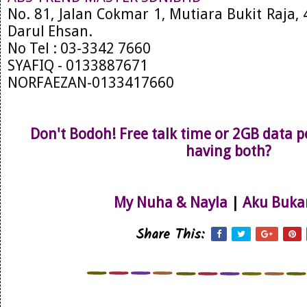
No. 81, Jalan Cokmar 1, Mutiara Bukit Raja,
Darul Ehsan.
No Tel : 03-3342 7660
SYAFIQ - 0133887671
NORFAEZAN-0133417660
Don't Bodoh! Free talk time or 2GB data 
having both?
My Nuha & Nayla
|
Aku Buka
Share This: