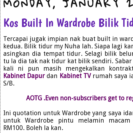
MONDAY, JANUARY 2
Kos Built In Wardrobe Bilik Ti
Tercapai jugak impian nak buat built in ward
kedua. Bilik tidur my Nuha lah. Siapa lagi ka
asingkan dia tempat tidur. Selagi bilik bel
tu la dia tak nak tidur kat bilik sendiri. Saba
kali ni pun masih mengekalkan kontra
Kabinet Dapur
dan
Kabinet TV
rumah saya ia
S/B.
AOTG .Even non-subscribers get to reg
Ini quotation untuk Wardrobe yang saya id
untuk Wardrobe pintu melamin macam n
RM100. Boleh la kan.