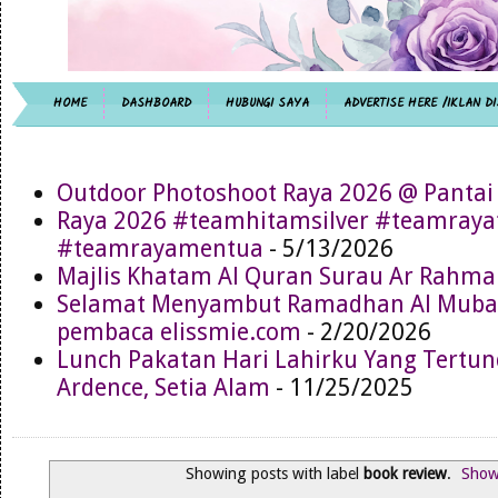
HOME
DASHBOARD
HUBUNGI SAYA
ADVERTISE HERE /IKLAN DI
Outdoor Photoshoot Raya 2026 @ Pantai
Raya 2026 #teamhitamsilver #teamray
#teamrayamentua
- 5/13/2026
Majlis Khatam Al Quran Surau Ar Rahma
Selamat Menyambut Ramadhan Al Muba
pembaca elissmie.com
- 2/20/2026
Lunch Pakatan Hari Lahirku Yang Tertun
Ardence, Setia Alam
- 11/25/2025
Showing posts with label
book review
.
Show 