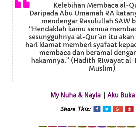
Kelebihan Membaca al-Q
Daripada Abu Umamah RA katanya
mendengar Rasulullah SAW b
“Hendaklah kamu semua membaca
sesungguhnya al-Qur’an itu akan
hari kiamat memberi syafaat kepa
membaca dan beramal denga
hakamnya.” (Hadith Riwayat al-
Muslim)
My Nuha & Nayla
|
Aku Buka
Share This: