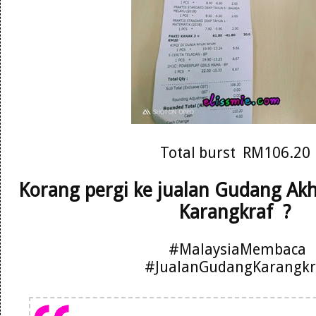
Total burst RM106.20
Korang pergi ke jualan Gudang Ak
Karangkraf ?
#MalaysiaMembaca
#JualanGudangKarangkr