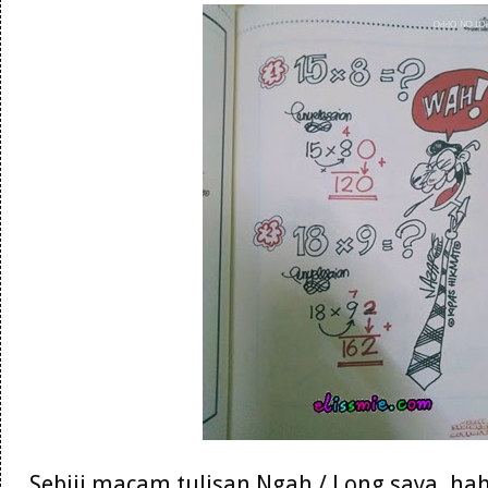
Sebiji macam tulisan Ngah / Long saya. hah