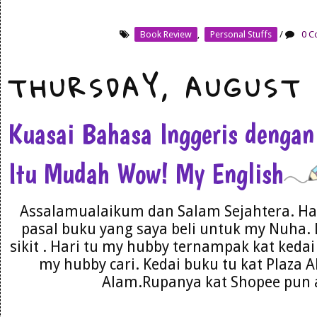
Book Review
,
Personal Stuffs
/
0 C
THURSDAY, AUGUST 
Kuasai Bahasa Inggeris dengan
Itu Mudah Wow! My English
Assalamualaikum dan Salam Sejahtera. Har
pasal buku yang saya beli untuk my Nuha. 
sikit . Hari tu my hubby ternampak kat kedai 
my hubby cari. Kedai buku tu kat Plaza 
Alam.Rupanya kat Shopee pun a