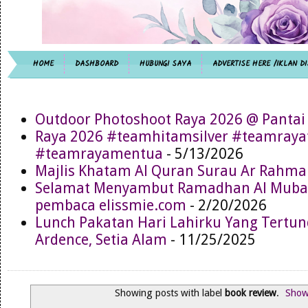
HOME
DASHBOARD
HUBUNGI SAYA
ADVERTISE HERE /IKLAN DI
Outdoor Photoshoot Raya 2026 @ Pantai
Raya 2026 #teamhitamsilver #teamray
#teamrayamentua
- 5/13/2026
Majlis Khatam Al Quran Surau Ar Rahma
Selamat Menyambut Ramadhan Al Muba
pembaca elissmie.com
- 2/20/2026
Lunch Pakatan Hari Lahirku Yang Tertun
Ardence, Setia Alam
- 11/25/2025
Showing posts with label
book review
.
Show 