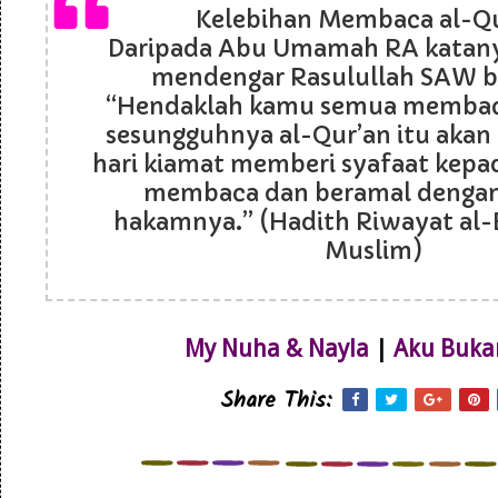
Kelebihan Membaca al-Q
Daripada Abu Umamah RA katanya
mendengar Rasulullah SAW b
“Hendaklah kamu semua membaca
sesungguhnya al-Qur’an itu akan
hari kiamat memberi syafaat kepa
membaca dan beramal denga
hakamnya.” (Hadith Riwayat al-
Muslim)
My Nuha & Nayla
|
Aku Buka
Share This: