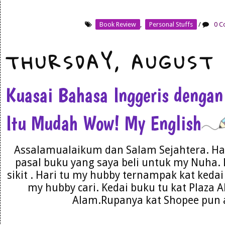
Book Review
,
Personal Stuffs
/
0 C
THURSDAY, AUGUST 
Kuasai Bahasa Inggeris dengan
Itu Mudah Wow! My English
Assalamualaikum dan Salam Sejahtera. Har
pasal buku yang saya beli untuk my Nuha. 
sikit . Hari tu my hubby ternampak kat kedai 
my hubby cari. Kedai buku tu kat Plaza 
Alam.Rupanya kat Shopee pun a