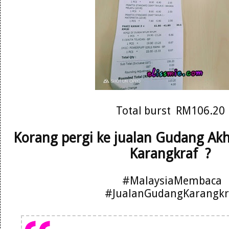
Total burst RM106.20
Korang pergi ke jualan Gudang Ak
Karangkraf ?
#MalaysiaMembaca
#JualanGudangKarangkr