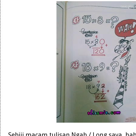
Sebiji macam tulisan Ngah / Long saya. hah