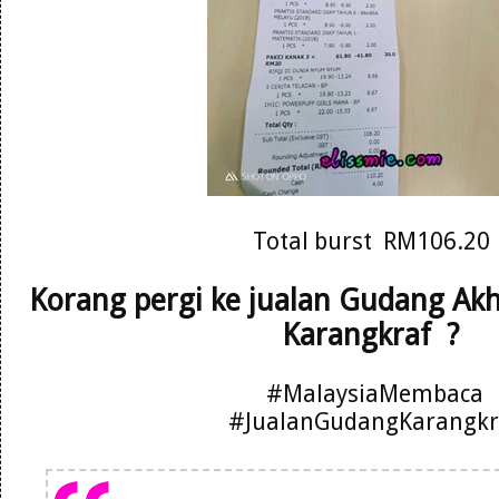
Total burst RM106.20
Korang pergi ke jualan Gudang Ak
Karangkraf ?
#MalaysiaMembaca
#JualanGudangKarangkr