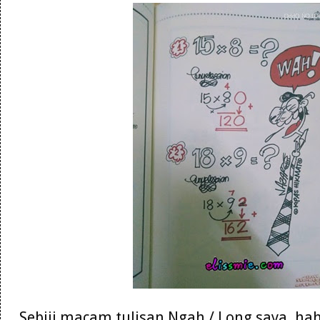
Sebiji macam tulisan Ngah / Long saya. hah