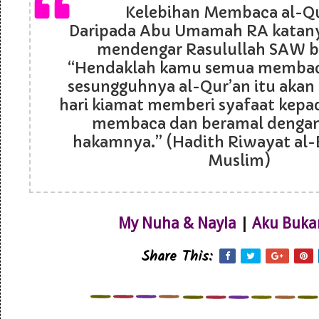
Kelebihan Membaca al-Q
Daripada Abu Umamah RA katanya
mendengar Rasulullah SAW b
“Hendaklah kamu semua membaca
sesungguhnya al-Qur’an itu akan
hari kiamat memberi syafaat kepa
membaca dan beramal denga
hakamnya.” (Hadith Riwayat al-
Muslim)
My Nuha & Nayla
|
Aku Buka
Share This: