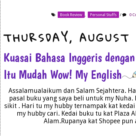
Book Review
,
Personal Stuffs
/
0 C
THURSDAY, AUGUST 
Kuasai Bahasa Inggeris dengan
Itu Mudah Wow! My English
Assalamualaikum dan Salam Sejahtera. Har
pasal buku yang saya beli untuk my Nuha. 
sikit . Hari tu my hubby ternampak kat kedai 
my hubby cari. Kedai buku tu kat Plaza 
Alam.Rupanya kat Shopee pun a