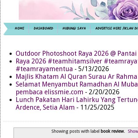
HOME
DASHBOARD
HUBUNGI SAYA
ADVERTISE HERE /IKLAN DI
Outdoor Photoshoot Raya 2026 @ Pantai
Raya 2026 #teamhitamsilver #teamray
#teamrayamentua
- 5/13/2026
Majlis Khatam Al Quran Surau Ar Rahma
Selamat Menyambut Ramadhan Al Muba
pembaca elissmie.com
- 2/20/2026
Lunch Pakatan Hari Lahirku Yang Tertun
Ardence, Setia Alam
- 11/25/2025
Showing posts with label
book review
.
Show 