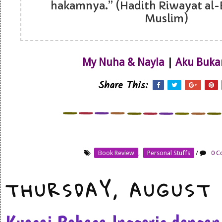
hakamnya.” (Hadith Riwayat al-
Muslim)
My Nuha & Nayla
|
Aku Buka
Share This:
Book Review
,
Personal Stuffs
/
0 C
THURSDAY, AUGUST 