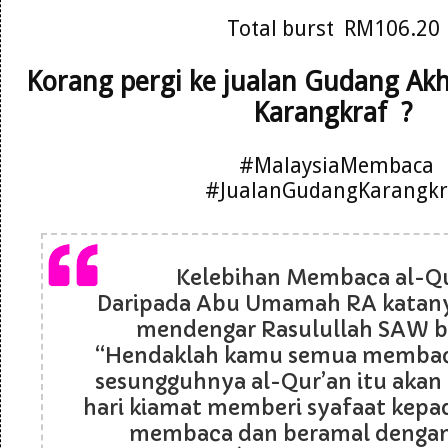
Total burst RM106.20
Korang pergi ke jualan Gudang Ak
Karangkraf ?
#MalaysiaMembaca
#JualanGudangKarangkr
Kelebihan Membaca al-Q
Daripada Abu Umamah RA katanya
mendengar Rasulullah SAW b
“Hendaklah kamu semua membaca
sesungguhnya al-Qur’an itu akan
hari kiamat memberi syafaat kepa
membaca dan beramal denga