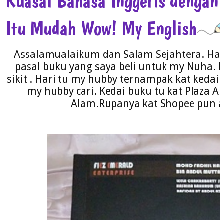
Kuasai Bahasa Inggeris dengan
Itu Mudah Wow! My English
Assalamualaikum dan Salam Sejahtera. Har
pasal buku yang saya beli untuk my Nuha. 
sikit . Hari tu my hubby ternampak kat kedai 
my hubby cari. Kedai buku tu kat Plaza 
Alam.Rupanya kat Shopee pun a