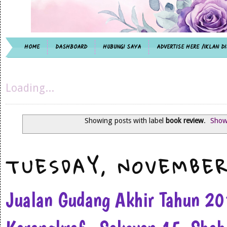
HOME
DASHBOARD
HUBUNGI SAYA
ADVERTISE HERE /IKLAN DI
Loading...
Showing posts with label
book review
.
Show 
TUESDAY, NOVEMBER
Jualan Gudang Akhir Tahun 2