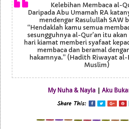
Kelebihan Membaca al-Q
Daripada Abu Umamah RA katanya
mendengar Rasulullah SAW b
“Hendaklah kamu semua membaca
sesungguhnya al-Qur’an itu akan
hari kiamat memberi syafaat kepa
membaca dan beramal denga
hakamnya.” (Hadith Riwayat al-
Muslim)
My Nuha & Nayla
|
Aku Buka
Share This: