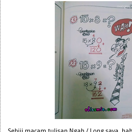
Sebiji macam tulisan Ngah / Long saya. hah