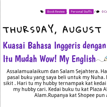
Book Review
,
Personal Stuffs
/
0 C
THURSDAY, AUGUST 
Kuasai Bahasa Inggeris dengan
Itu Mudah Wow! My English
Assalamualaikum dan Salam Sejahtera. Har
pasal buku yang saya beli untuk my Nuha. 
sikit . Hari tu my hubby ternampak kat kedai 
my hubby cari. Kedai buku tu kat Plaza 
Alam.Rupanya kat Shopee pun a