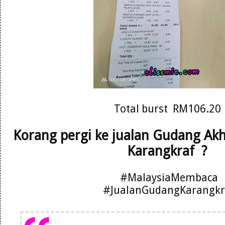
Total burst RM106.20
Korang pergi ke jualan Gudang Ak
Karangkraf ?
#MalaysiaMembaca
#JualanGudangKarangkr