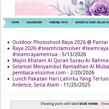
HOME
DASHBOARD
HUBUNGI SAYA
ADVERTISE HERE /IKLAN DI
Outdoor Photoshoot Raya 2026 @ Pantai
Raya 2026 #teamhitamsilver #teamray
#teamrayamentua
- 5/13/2026
Majlis Khatam Al Quran Surau Ar Rahma
Selamat Menyambut Ramadhan Al Muba
pembaca elissmie.com
- 2/20/2026
Lunch Pakatan Hari Lahirku Yang Tertun
Ardence, Setia Alam
- 11/25/2025
Showing posts with label
book review
.
Show 