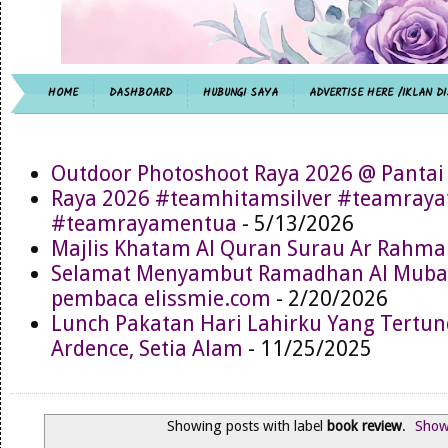
HOME
DASHBOARD
HUBUNGI SAYA
ADVERTISE HERE /IKLAN DI
Outdoor Photoshoot Raya 2026 @ Pantai
Raya 2026 #teamhitamsilver #teamray
#teamrayamentua
- 5/13/2026
Majlis Khatam Al Quran Surau Ar Rahma
Selamat Menyambut Ramadhan Al Muba
pembaca elissmie.com
- 2/20/2026
Lunch Pakatan Hari Lahirku Yang Tertun
Ardence, Setia Alam
- 11/25/2025
Showing posts with label
book review
.
Show 