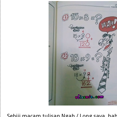
Sebiji macam tulisan Ngah / Long saya. hah