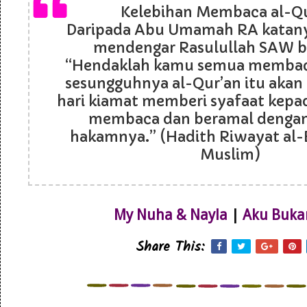
Kelebihan Membaca al-Q
Daripada Abu Umamah RA katanya
mendengar Rasulullah SAW b
“Hendaklah kamu semua membaca
sesungguhnya al-Qur’an itu akan
hari kiamat memberi syafaat kepa
membaca dan beramal denga
hakamnya.” (Hadith Riwayat al-
Muslim)
My Nuha & Nayla
|
Aku Buka
Share This: