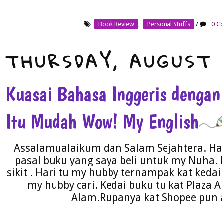
Book Review
,
Personal Stuffs
/
0 C
THURSDAY, AUGUST 
Kuasai Bahasa Inggeris dengan
Itu Mudah Wow! My English
Assalamualaikum dan Salam Sejahtera. Har
pasal buku yang saya beli untuk my Nuha. 
sikit . Hari tu my hubby ternampak kat kedai 
my hubby cari. Kedai buku tu kat Plaza 
Alam.Rupanya kat Shopee pun a