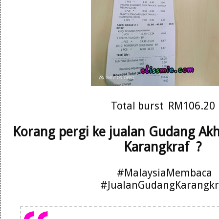
Total burst RM106.20
Korang pergi ke jualan Gudang Ak
Karangkraf ?
#MalaysiaMembaca
#JualanGudangKarangkr