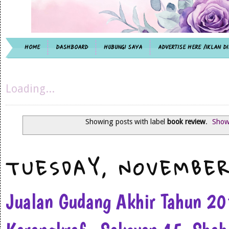
HOME
DASHBOARD
HUBUNGI SAYA
ADVERTISE HERE /IKLAN DI
Loading...
Showing posts with label
book review
.
Show 
TUESDAY, NOVEMBER
Jualan Gudang Akhir Tahun 2