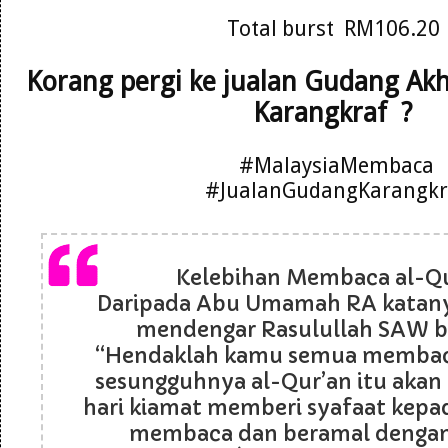
Total burst RM106.20
Korang pergi ke jualan Gudang Ak
Karangkraf ?
#MalaysiaMembaca
#JualanGudangKarangkr
Kelebihan Membaca al-Q
Daripada Abu Umamah RA katanya
mendengar Rasulullah SAW b
“Hendaklah kamu semua membaca
sesungguhnya al-Qur’an itu akan
hari kiamat memberi syafaat kepa
membaca dan beramal denga