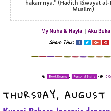
hakamnya.” (Hadith Riwayat al-
Muslim)
My Nuha & Nayla
|
Aku Buka
Share This:
Book Review
,
Personal Stuffs
/
0 C
THURSDAY, AUGUST 