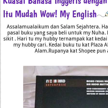
Kuasai Bahasa Inggeris dengan
Itu Mudah Wow! My English
Assalamualaikum dan Salam Sejahtera. Har
pasal buku yang saya beli untuk my Nuha. 
sikit . Hari tu my hubby ternampak kat kedai 
my hubby cari. Kedai buku tu kat Plaza 
Alam.Rupanya kat Shopee pun a