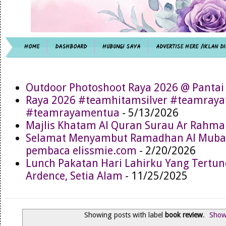
HOME
DASHBOARD
HUBUNGI SAYA
ADVERTISE HERE /IKLAN DI
Outdoor Photoshoot Raya 2026 @ Pantai
Raya 2026 #teamhitamsilver #teamray
#teamrayamentua
- 5/13/2026
Majlis Khatam Al Quran Surau Ar Rahma
Selamat Menyambut Ramadhan Al Muba
pembaca elissmie.com
- 2/20/2026
Lunch Pakatan Hari Lahirku Yang Tertun
Ardence, Setia Alam
- 11/25/2025
Showing posts with label
book review
.
Show 