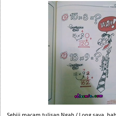
Sebiji macam tulisan Ngah / Long saya. hah