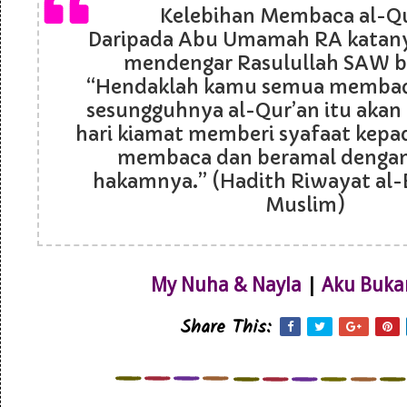
Kelebihan Membaca al-Q
Daripada Abu Umamah RA katanya
mendengar Rasulullah SAW b
“Hendaklah kamu semua membaca
sesungguhnya al-Qur’an itu akan
hari kiamat memberi syafaat kepa
membaca dan beramal denga
hakamnya.” (Hadith Riwayat al-
Muslim)
My Nuha & Nayla
|
Aku Buka
Share This: