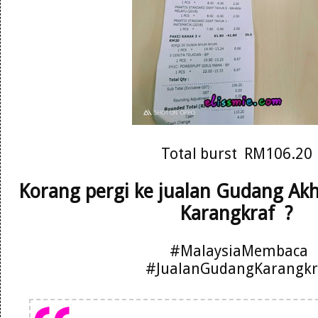
Total burst RM106.20
Korang pergi ke jualan Gudang Ak
Karangkraf ?
#MalaysiaMembaca
#JualanGudangKarangkr