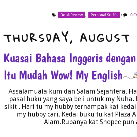
Book Review
,
Personal Stuffs
/
0 C
THURSDAY, AUGUST 
Kuasai Bahasa Inggeris dengan
Itu Mudah Wow! My English
Assalamualaikum dan Salam Sejahtera. Har
pasal buku yang saya beli untuk my Nuha. 
sikit . Hari tu my hubby ternampak kat kedai 
my hubby cari. Kedai buku tu kat Plaza 
Alam.Rupanya kat Shopee pun a