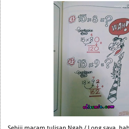
Sebiji macam tulisan Ngah / Long saya. hah