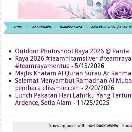
HOME
DASHBOARD
HUBUNGI SAYA
ADVERTISE HERE /IKLAN DI
Outdoor Photoshoot Raya 2026 @ Pantai
Raya 2026 #teamhitamsilver #teamray
#teamrayamentua
- 5/13/2026
Majlis Khatam Al Quran Surau Ar Rahma
Selamat Menyambut Ramadhan Al Muba
pembaca elissmie.com
- 2/20/2026
Lunch Pakatan Hari Lahirku Yang Tertun
Ardence, Setia Alam
- 11/25/2025
Showing posts with label
book review
.
Show 