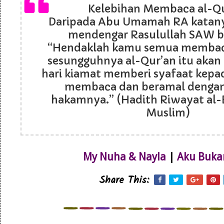
Kelebihan Membaca al-Q
Daripada Abu Umamah RA katanya
mendengar Rasulullah SAW b
“Hendaklah kamu semua membaca
sesungguhnya al-Qur’an itu akan
hari kiamat memberi syafaat kepa
membaca dan beramal denga
hakamnya.” (Hadith Riwayat al-
Muslim)
My Nuha & Nayla
|
Aku Buka
Share This: