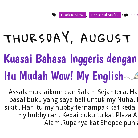
Book Review
,
Personal Stuffs
/
0 C
THURSDAY, AUGUST 
Kuasai Bahasa Inggeris dengan
Itu Mudah Wow! My English
Assalamualaikum dan Salam Sejahtera. Har
pasal buku yang saya beli untuk my Nuha. 
sikit . Hari tu my hubby ternampak kat kedai 
my hubby cari. Kedai buku tu kat Plaza 
Alam.Rupanya kat Shopee pun a