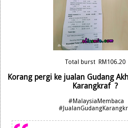
Total burst RM106.20
Korang pergi ke jualan Gudang Ak
Karangkraf ?
#MalaysiaMembaca
#JualanGudangKarangkr