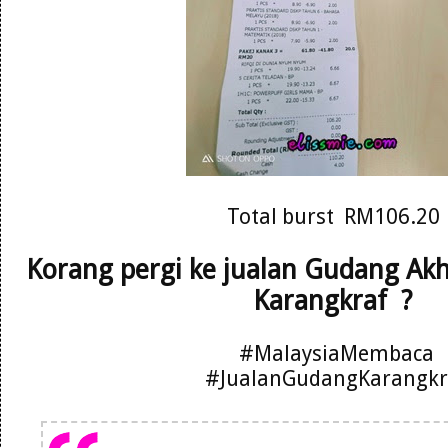
Total burst RM106.20
Korang pergi ke jualan Gudang Ak
Karangkraf ?
#MalaysiaMembaca
#JualanGudangKarangkr