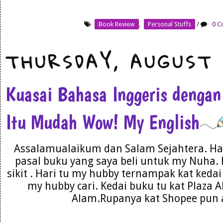
Book Review
,
Personal Stuffs
/
0 C
THURSDAY, AUGUST 
Kuasai Bahasa Inggeris dengan
Itu Mudah Wow! My English
Assalamualaikum dan Salam Sejahtera. Har
pasal buku yang saya beli untuk my Nuha. 
sikit . Hari tu my hubby ternampak kat kedai 
my hubby cari. Kedai buku tu kat Plaza 
Alam.Rupanya kat Shopee pun a