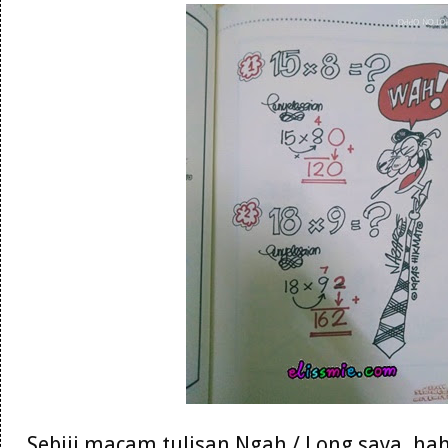
Sebiji macam tulisan Ngah / Long saya. hah