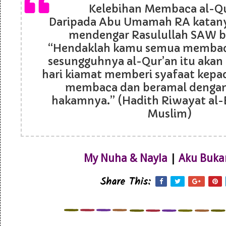
Kelebihan Membaca al-Q
Daripada Abu Umamah RA katanya
mendengar Rasulullah SAW b
“Hendaklah kamu semua membaca
sesungguhnya al-Qur’an itu akan
hari kiamat memberi syafaat kepa
membaca dan beramal denga
hakamnya.” (Hadith Riwayat al-
Muslim)
My Nuha & Nayla
|
Aku Buka
Share This: