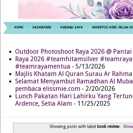
HOME
DASHBOARD
HUBUNGI SAYA
ADVERTISE HERE /IKLAN DI
Outdoor Photoshoot Raya 2026 @ Pantai
Raya 2026 #teamhitamsilver #teamray
#teamrayamentua
- 5/13/2026
Majlis Khatam Al Quran Surau Ar Rahma
Selamat Menyambut Ramadhan Al Muba
pembaca elissmie.com
- 2/20/2026
Lunch Pakatan Hari Lahirku Yang Tertun
Ardence, Setia Alam
- 11/25/2025
Showing posts with label
book review
.
Show 