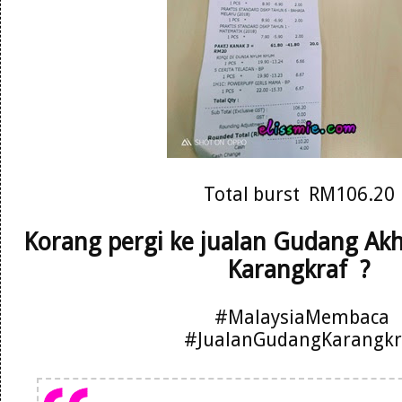
Total burst RM106.20
Korang pergi ke jualan Gudang Ak
Karangkraf ?
#MalaysiaMembaca
#JualanGudangKarangkr