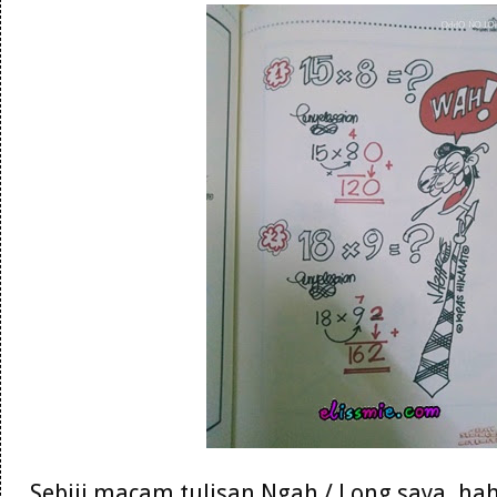
Sebiji macam tulisan Ngah / Long saya. hah