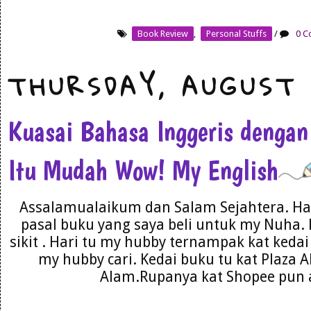
Book Review
,
Personal Stuffs
/
0 C
THURSDAY, AUGUST 
Kuasai Bahasa Inggeris dengan
Itu Mudah Wow! My English
Assalamualaikum dan Salam Sejahtera. Har
pasal buku yang saya beli untuk my Nuha. 
sikit . Hari tu my hubby ternampak kat kedai 
my hubby cari. Kedai buku tu kat Plaza 
Alam.Rupanya kat Shopee pun a