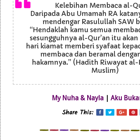
Kelebihan Membaca al-Q
Daripada Abu Umamah RA katanya
mendengar Rasulullah SAW b
“Hendaklah kamu semua membaca
sesungguhnya al-Qur’an itu akan
hari kiamat memberi syafaat kepa
membaca dan beramal denga
hakamnya.” (Hadith Riwayat al-
Muslim)
My Nuha & Nayla
|
Aku Buka
Share This: