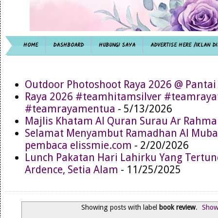
HOME
DASHBOARD
HUBUNGI SAYA
ADVERTISE HERE /IKLAN DI
Outdoor Photoshoot Raya 2026 @ Pantai
Raya 2026 #teamhitamsilver #teamray
#teamrayamentua
- 5/13/2026
Majlis Khatam Al Quran Surau Ar Rahma
Selamat Menyambut Ramadhan Al Muba
pembaca elissmie.com
- 2/20/2026
Lunch Pakatan Hari Lahirku Yang Tertun
Ardence, Setia Alam
- 11/25/2025
Showing posts with label
book review
.
Show 