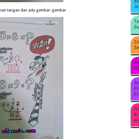
Ba
Jo
lisan tangan dan ada gambar-gambar
Te
Du
Si
Se
Du
La
Ba
EN
Kl
Pu
Ri
ma