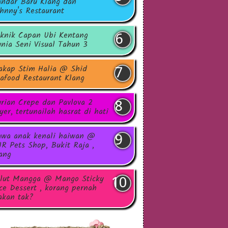
ndar Baru Klang dan
hnny's Restaurant
knik Capan Ubi Kentang
nia Seni Visual Tahun 3
akap Stim Halia @ Shid
afood Restaurant Klang
rian Crepe dan Pavlova 2
yer, tertunailah hasrat di hati
wa anak kenali haiwan @
R Pets Shop, Bukit Raja ,
ang
lut Mangga @ Mango Sticky
ce Dessert , korang pernah
kan tak?