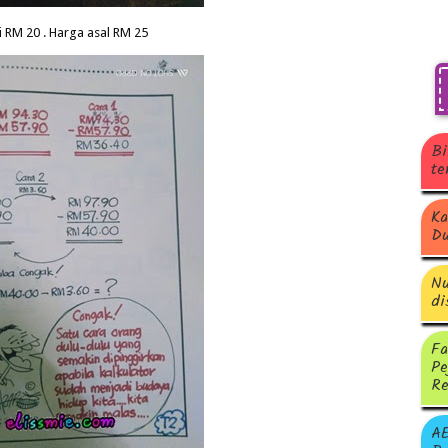
i RM 20 . Harga asal RM 25
Bi
te
Ka
Du
Nu
di
Fa
Pe
Re
A