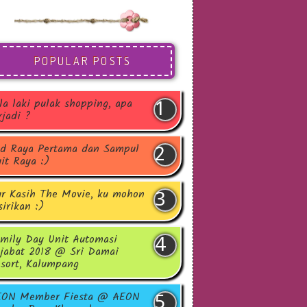
POPULAR POSTS
la laki pulak shopping, apa
rjadi ?
d Raya Pertama dan Sampul
it Raya :)
r Kasih The Movie, ku mohon
sirikan :)
mily Day Unit Automasi
jabat 2018 @ Sri Damai
sort, Kalumpang
EON Member Fiesta @ AEON