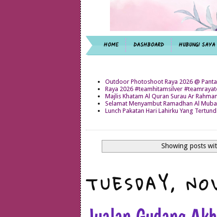
HOME
DASHBOARD
HUBUNGI SAYA
Outdoor Photoshoot Raya 2026 @ Panta
Raya 2026 #teamhitamsilver #teamray
Majlis Khatam Al Quran Surau Ar Rahma
Selamat Menyambut Ramadhan Al Mubar
Lunch Pakatan Hari Lahirku Yang Tertun
Showing posts wit
TUESDAY, NO
Jualan Gudang Ak