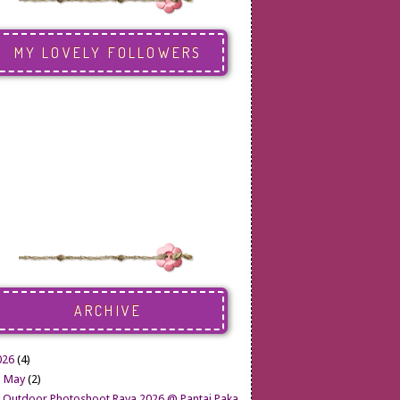
MY LOVELY FOLLOWERS
ARCHIVE
026
(4)
▼
May
(2)
Outdoor Photoshoot Raya 2026 @ Pantai Paka