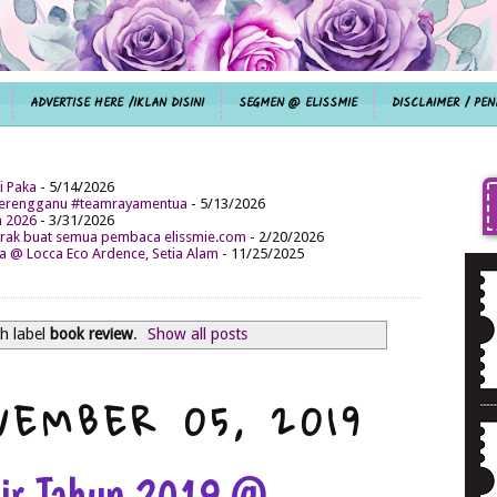
ADVERTISE HERE /IKLAN DISINI
SEGMEN @ ELISSMIE
DISCLAIMER / PEN
i Paka
- 5/14/2026
aterengganu #teamrayamentua
- 5/13/2026
n 2026
- 3/31/2026
ak buat semua pembaca elissmie.com
- 2/20/2026
da @ Locca Eco Ardence, Setia Alam
- 11/25/2025
h label
book review
.
Show all posts
VEMBER 05, 2019
hir Tahun 2019 @