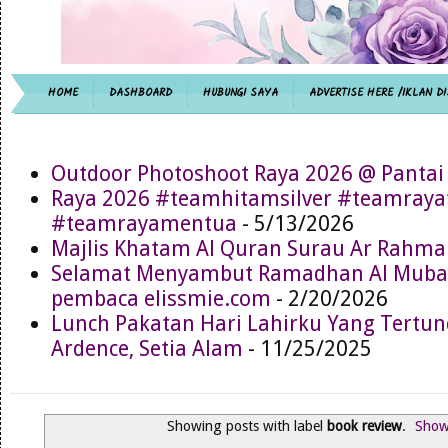
HOME
DASHBOARD
HUBUNGI SAYA
ADVERTISE HERE /IKLAN DI
Outdoor Photoshoot Raya 2026 @ Pantai
Raya 2026 #teamhitamsilver #teamray
#teamrayamentua
- 5/13/2026
Majlis Khatam Al Quran Surau Ar Rahma
Selamat Menyambut Ramadhan Al Muba
pembaca elissmie.com
- 2/20/2026
Lunch Pakatan Hari Lahirku Yang Tertun
Ardence, Setia Alam
- 11/25/2025
Showing posts with label
book review
.
Show 