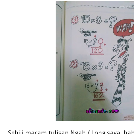
Sebiji macam tulisan Ngah / Long saya. hah