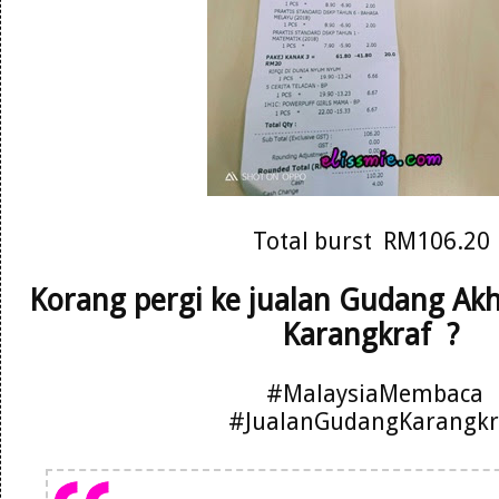
Total burst RM106.20
Korang pergi ke jualan Gudang Ak
Karangkraf ?
#MalaysiaMembaca
#JualanGudangKarangkr