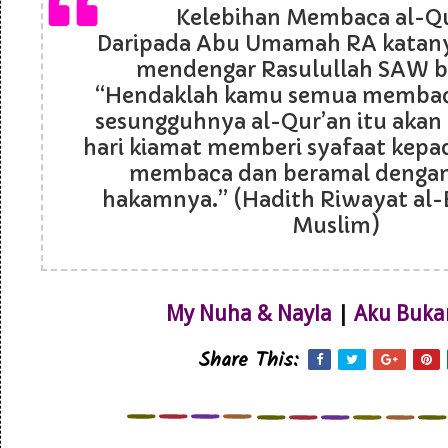
Kelebihan Membaca al-Q
Daripada Abu Umamah RA katanya
mendengar Rasulullah SAW b
“Hendaklah kamu semua membaca
sesungguhnya al-Qur’an itu akan
hari kiamat memberi syafaat kepa
membaca dan beramal denga
hakamnya.” (Hadith Riwayat al-
Muslim)
My Nuha & Nayla
|
Aku Buka
Share This: