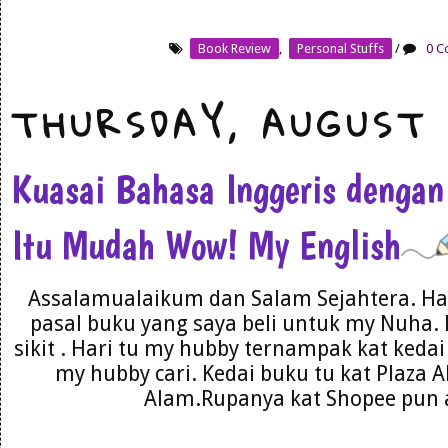
Book Review
,
Personal Stuffs
/
0 C
THURSDAY, AUGUST 
Kuasai Bahasa Inggeris dengan
Itu Mudah Wow! My English
Assalamualaikum dan Salam Sejahtera. Har
pasal buku yang saya beli untuk my Nuha. 
sikit . Hari tu my hubby ternampak kat kedai 
my hubby cari. Kedai buku tu kat Plaza 
Alam.Rupanya kat Shopee pun a