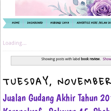
HOME
DASHBOARD
HUBUNGI SAYA
ADVERTISE HERE /IKLAN DI
Loading...
Showing posts with label
book review
.
Show 
TUESDAY, NOVEMBER
Jualan Gudang Akhir Tahun 2