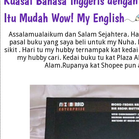
Kuasai Bahasa Inggeris dengan
Itu Mudah Wow! My English
Assalamualaikum dan Salam Sejahtera. Har
pasal buku yang saya beli untuk my Nuha. 
sikit . Hari tu my hubby ternampak kat kedai 
my hubby cari. Kedai buku tu kat Plaza 
Alam.Rupanya kat Shopee pun a