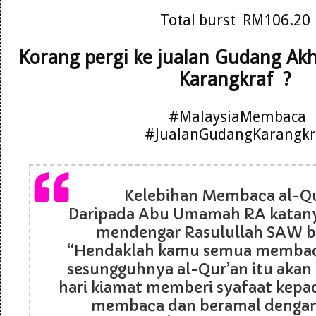
Total burst RM106.20
Korang pergi ke jualan Gudang Ak
Karangkraf ?
#MalaysiaMembaca
#JualanGudangKarangkr
Kelebihan Membaca al-Q
Daripada Abu Umamah RA katanya
mendengar Rasulullah SAW b
“Hendaklah kamu semua membaca
sesungguhnya al-Qur’an itu akan
hari kiamat memberi syafaat kepa
membaca dan beramal denga