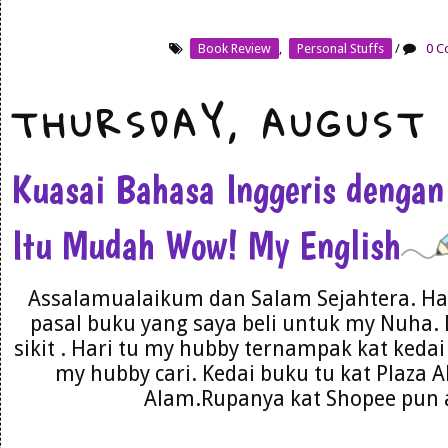
Book Review
,
Personal Stuffs
/
0 C
THURSDAY, AUGUST 
Kuasai Bahasa Inggeris dengan
Itu Mudah Wow! My English
Assalamualaikum dan Salam Sejahtera. Har
pasal buku yang saya beli untuk my Nuha. 
sikit . Hari tu my hubby ternampak kat kedai 
my hubby cari. Kedai buku tu kat Plaza 
Alam.Rupanya kat Shopee pun a