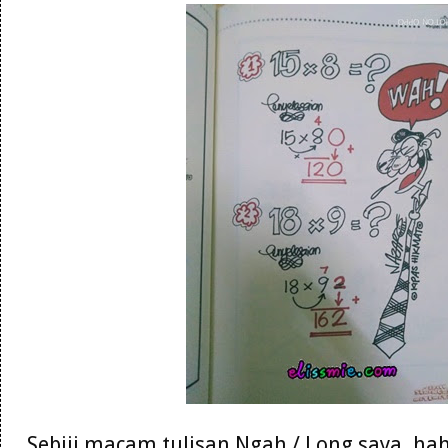
Sebiji macam tulisan Ngah / Long saya. hah