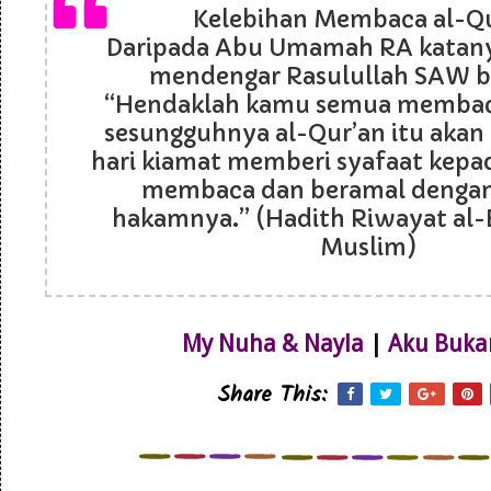
Kelebihan Membaca al-Q
Daripada Abu Umamah RA katanya
mendengar Rasulullah SAW b
“Hendaklah kamu semua membaca
sesungguhnya al-Qur’an itu akan
hari kiamat memberi syafaat kepa
membaca dan beramal denga
hakamnya.” (Hadith Riwayat al-
Muslim)
My Nuha & Nayla
|
Aku Buka
Share This: