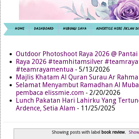
HOME
DASHBOARD
HUBUNGI SAYA
ADVERTISE HERE /IKLAN DI
Outdoor Photoshoot Raya 2026 @ Pantai
Raya 2026 #teamhitamsilver #teamray
#teamrayamentua
- 5/13/2026
Majlis Khatam Al Quran Surau Ar Rahma
Selamat Menyambut Ramadhan Al Muba
pembaca elissmie.com
- 2/20/2026
Lunch Pakatan Hari Lahirku Yang Tertun
Ardence, Setia Alam
- 11/25/2025
Showing posts with label
book review
.
Show 