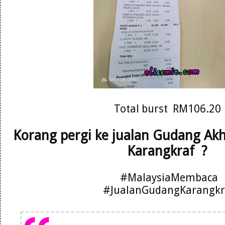
Total burst RM106.20
Korang pergi ke jualan Gudang Ak
Karangkraf ?
#MalaysiaMembaca
#JualanGudangKarangkr